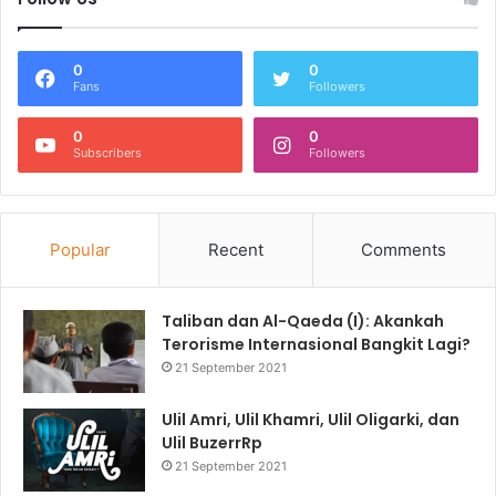
0
0
Fans
Followers
0
0
Subscribers
Followers
Popular
Recent
Comments
Taliban dan Al-Qaeda (I): Akankah
Terorisme Internasional Bangkit Lagi?
21 September 2021
Ulil Amri, Ulil Khamri, Ulil Oligarki, dan
Ulil BuzerrRp
21 September 2021