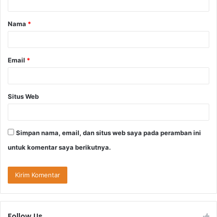
a
Nama
*
r
*
Email
*
Situs Web
Simpan nama, email, dan situs web saya pada peramban ini
untuk komentar saya berikutnya.
Follow Us