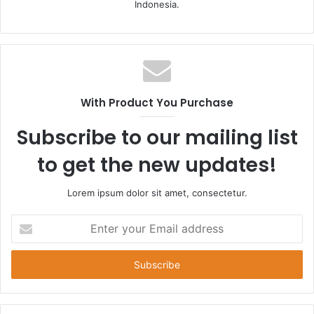
Indonesia.
With Product You Purchase
Subscribe to our mailing list
to get the new updates!
Lorem ipsum dolor sit amet, consectetur.
E
n
t
e
r
y
o