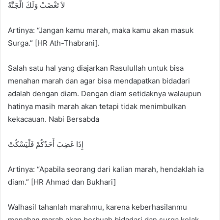
لاَ تَغْضَبْ وَلَكَ الْجَنَّةُ
Artinya: “Jangan kamu marah, maka kamu akan masuk
Surga.” [HR Ath-Thabrani].
Salah satu hal yang diajarkan Rasulullah untuk bisa
menahan marah dan agar bisa mendapatkan bidadari
adalah dengan diam. Dengan diam setidaknya walaupun
hatinya masih marah akan tetapi tidak menimbulkan
kekacauan. Nabi Bersabda
إِذَا غَضِبَ أَحَدُكُمْ فَلْيَسْكُتْ
Artinya: “Apabila seorang dari kalian marah, hendaklah ia
diam.” [HR Ahmad dan Bukhari]
Walhasil tahanlah marahmu, karena keberhasilanmu
menahan marah akan berbuah bidadari dan surga kelak.