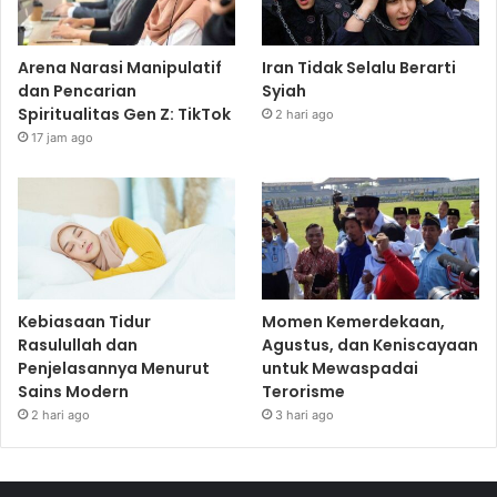
Arena Narasi Manipulatif
Iran Tidak Selalu Berarti
dan Pencarian
Syiah
Spiritualitas Gen Z: TikTok
2 hari ago
17 jam ago
Kebiasaan Tidur
Momen Kemerdekaan,
Rasulullah dan
Agustus, dan Keniscayaan
Penjelasannya Menurut
untuk Mewaspadai
Sains Modern
Terorisme
2 hari ago
3 hari ago