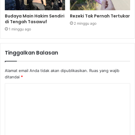
Budaya Main Hakim Sendiri
Rezeki Tak Pernah Tertukar
di Tengah Tasawuf
2 minggu ago
1 minggu ago
Tinggalkan Balasan
Alamat email Anda tidak akan dipublikasikan.
Ruas yang wajib
ditandai
*
K
o
m
e
n
t