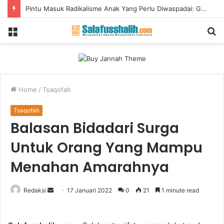
Pintu Masuk Radikalisme Anak Yang Perlu Diwaspadai: Game Online
Menu
S
fo
Home
/
Tsaqofah
Tsaqofah
Balasan Bidadari Surga
Untuk Orang Yang Mampu
Menahan Amarahnya
Redaksi
S
17 Januari 2022
0
21
1 minute read
e
n