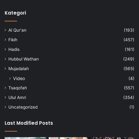
Kategori
Al Qur'an
(193)
Fikih
(457)
Hadis
(161)
Hubbul Wathan
(249)
Mujadalah
(565)
Video
(4)
Tsaqofah
(557)
Ulul Amri
(354)
Uncategorized
(1)
Last Modified Posts