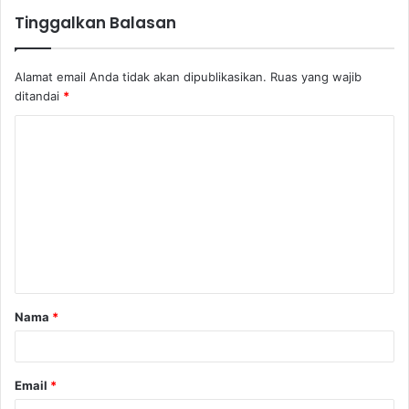
Tinggalkan Balasan
Alamat email Anda tidak akan dipublikasikan.
Ruas yang wajib
ditandai
*
K
o
m
e
n
t
a
Nama
*
r
*
Email
*