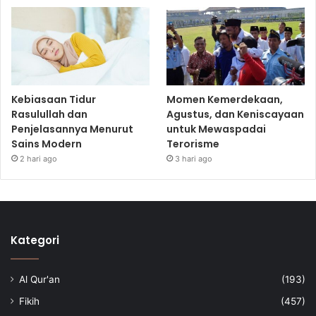
Kebiasaan Tidur
Momen Kemerdekaan,
Rasulullah dan
Agustus, dan Keniscayaan
Penjelasannya Menurut
untuk Mewaspadai
Sains Modern
Terorisme
2 hari ago
3 hari ago
Kategori
Al Qur'an
(193)
Fikih
(457)