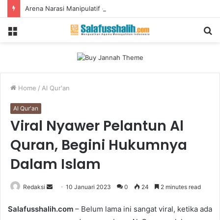
Arena Narasi Manipulatif dan Pencarian Spiritualitas Gen Z: TikTok
Menu
S
fo
Home
/
Al Qur'an
Al Qur'an
Viral Nyawer Pelantun Al
Quran, Begini Hukumnya
Dalam Islam
Redaksi
S
10 Januari 2023
0
24
2 minutes read
e
Salafusshalih.com
– Belum lama ini sangat viral, ketika ada
n