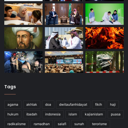
Tags
agama
akhlak
doa
dwitaufanhidayat
fikih
haji
hukum
ibadah
indonesia
islam
kajianislam
puasa
radikalisme
ramadhan
salafi
sunah
terorisme