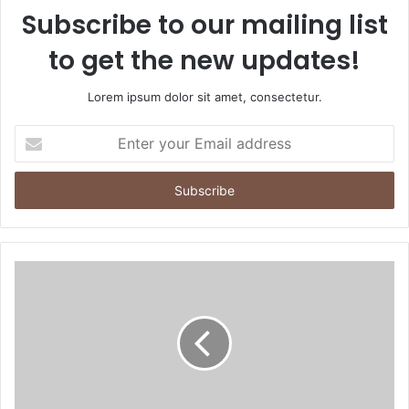
Subscribe to our mailing list
to get the new updates!
Lorem ipsum dolor sit amet, consectetur.
E
n
t
e
r
y
o
u
r
E
m
a
i
l
a