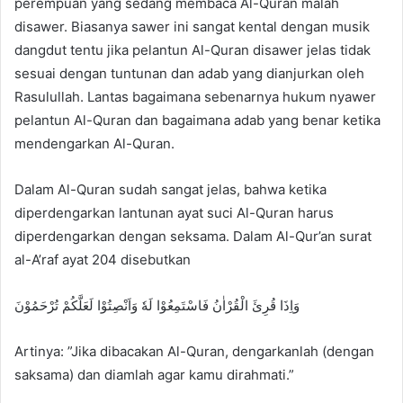
perempuan yang sedang membaca Al-Quran malah
d
disawer. Biasanya sawer ini sangat kental dengan musik
a
n
dangdut tentu jika pelantun Al-Quran disawer jelas tidak
e
sesuai dengan tuntunan dan adab yang dianjurkan oleh
m
Rasulullah. Lantas bagaimana sebenarnya hukum nyawer
a
pelantun Al-Quran dan bagaimana adab yang benar ketika
i
mendengarkan Al-Quran.
l
Dalam Al-Quran sudah sangat jelas, bahwa ketika
diperdengarkan lantunan ayat suci Al-Quran harus
diperdengarkan dengan seksama. Dalam Al-Qur’an surat
al-A’raf ayat 204 disebutkan
وَاِذَا قُرِئَ الْقُرْاٰنُ فَاسْتَمِعُوْا لَهٗ وَاَنْصِتُوْا لَعَلَّكُمْ تُرْحَمُوْنَ
Artinya: ”Jika dibacakan Al-Quran, dengarkanlah (dengan
saksama) dan diamlah agar kamu dirahmati.”