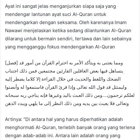
Ayat ini sangat jelas menganjurkan siapa saja yang
mendengar lantunan ayat suci Al-Quran untuk
mendengarkan dengan seksama. Oleh karenanya Imam
Nawawi menjelaskan ketika sedang dilantunkan Al-Quran
dilarang untuk bermain sendiri, tertawa dan lain sebainya
yang mengganggu fokus mendengarkan Al-Quran
[فصل] ومما يعتنى به ويتأكد الأمر به احترام القرآن من أمور قد
يتساهل فيها بعض الغافلين القارئين مجتمعين فمن ذلك اجتناب
الضحك واللغط والحديث في خلال القراءة إلا كلاما يضطر إليه
وليمتثل قد قول الله تعالى وإذا قرئ القرآن فاستمعوا له وأنصتوا
لعلكم ترحمون….ومن ذلك العبث باليد وغيرها فإنه يناجي ربه سبحانه
وتعالى فلا يعبث بين يديه ومن ذلك النظر إلى ما يلهي ويبدد الذهن
Artinya: “Di antara hal yang harus diperhatikan adalah
menghormati Al-Quran, terlebih banyak orang yang terlena
dengan adab-adab ini. Antara lain adalah orang yang