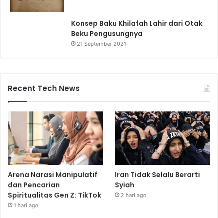
Konsep Baku Khilafah Lahir dari Otak
Beku Pengusungnya
21 September 2021
Recent Tech News
Arena Narasi Manipulatif
Iran Tidak Selalu Berarti
dan Pencarian
Syiah
Spiritualitas Gen Z: TikTok
2 hari ago
1 hari ago