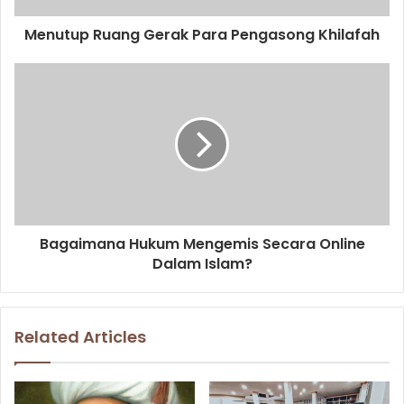
d
d
Menutup Ruang Gerak Para Pengasong Khilafah
r
e
s
s
Bagaimana Hukum Mengemis Secara Online
Dalam Islam?
Related Articles