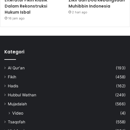
Dalam Rekonstruksi
Muhibbin Indonesia
Hukum Isbal
2 hari ago
16 jam ago
Kategori
Al Qur'an
(193)
Fikih
(458)
Hadis
(162)
Hubbul Wathan
(249)
Mujadalah
(566)
Video
(4)
Tsaqofah
(558)