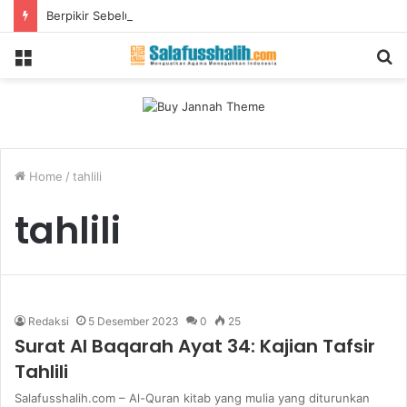
Berpikir Sebelum Berbicara
Menu
S
fo
Home
/
tahlili
tahlili
Redaksi
5 Desember 2023
0
25
Surat Al Baqarah Ayat 34: Kajian Tafsir
Tahlili
Salafusshalih.com – Al-Quran kitab yang mulia yang diturunkan