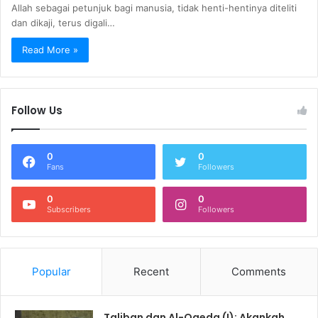
Allah sebagai petunjuk bagi manusia, tidak henti-hentinya diteliti
dan dikaji, terus digali…
Read More »
Follow Us
0
0
Fans
Followers
0
0
Subscribers
Followers
Popular
Recent
Comments
Taliban dan Al-Qaeda (I): Akankah