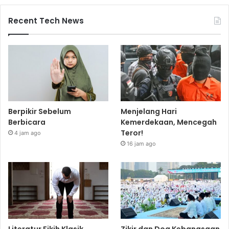
Recent Tech News
Berpikir Sebelum
Menjelang Hari
Berbicara
Kemerdekaan, Mencegah
Teror!
4 jam ago
16 jam ago
Literatur Fikih Klasik
Zikir dan Doa Kebangsaan