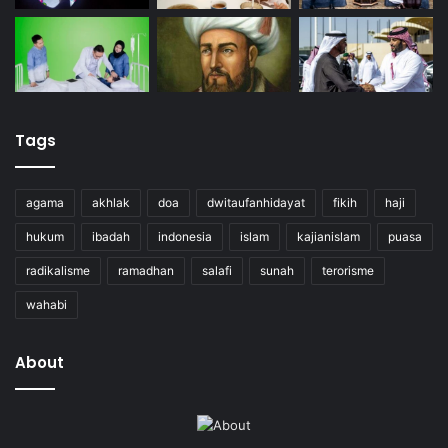
Tags
agama
akhlak
doa
dwitaufanhidayat
fikih
haji
hukum
ibadah
indonesia
islam
kajianislam
puasa
radikalisme
ramadhan
salafi
sunah
terorisme
wahabi
About