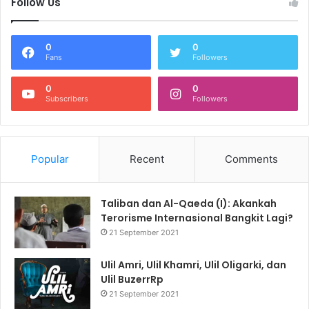
Follow Us
0
0
Fans
Followers
0
0
Subscribers
Followers
Popular
Recent
Comments
Taliban dan Al-Qaeda (I): Akankah
Terorisme Internasional Bangkit Lagi?
21 September 2021
Ulil Amri, Ulil Khamri, Ulil Oligarki, dan
Ulil BuzerrRp
21 September 2021