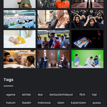
Tags
agama
akhlak
doa
dwitaufanhidayat
fikih
haji
hukum
ibadah
indonesia
islam
kajianislam
puasa