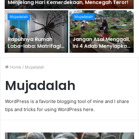
Menjelang Hari Kemerdekaan, Mencegah Teror!
Mujadalah
Mujadalah
Rapuhnya Rumah
Jangan Asal Menggali,
Laba-laba: Matrifagi
Ini 4 Adab Menyiapkan
dan Anomali
Liang Kubur!
Manajemen
Organisasi
Home
/
Mujadalah
Mujadalah
WordPress is a favorite blogging tool of mine and I share
tips and tricks for using WordPress here.