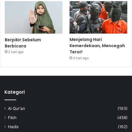
Menjelang Hari
Berpikir Sebelum
Kemerdekaan, Mencegah
Berbicara
Teror!
2 hari ago
3 hari ago
Kategori
Al Qur'an
(193)
Fikih
(458)
Hadis
(162)