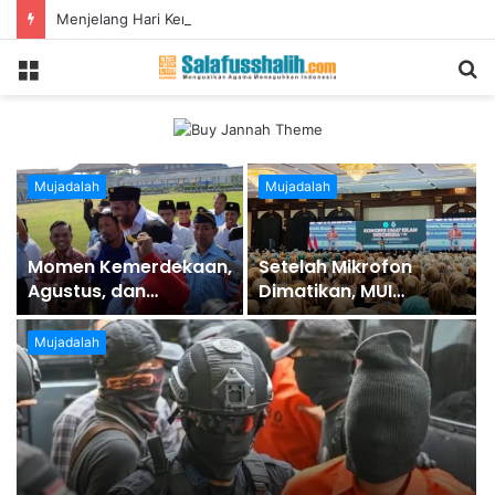
Menjelang Hari Kemerdekaan, Mencegah Teror!
Menu
S
fo
Mujadalah
Mujadalah
Momen Kemerdekaan,
Setelah Mikrofon
Agustus, dan
Dimatikan, MUI
Keniscayaan untuk
Menyalakan Mesin
Mewaspadai
Mujadalah
Terorisme