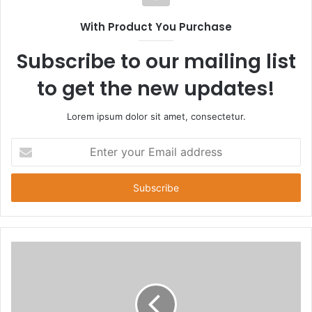
With Product You Purchase
Subscribe to our mailing list
to get the new updates!
Lorem ipsum dolor sit amet, consectetur.
E
n
t
e
r
y
o
u
r
E
m
a