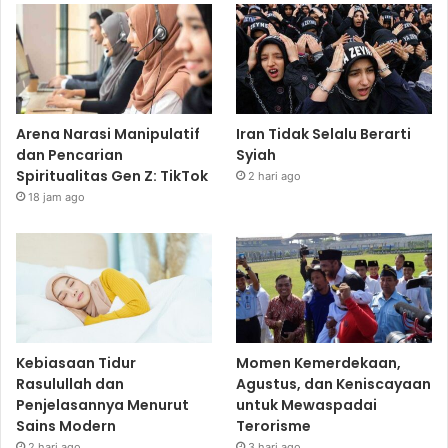
Arena Narasi Manipulatif
Iran Tidak Selalu Berarti
dan Pencarian
Syiah
Spiritualitas Gen Z: TikTok
2 hari ago
18 jam ago
Kebiasaan Tidur
Momen Kemerdekaan,
Rasulullah dan
Agustus, dan Keniscayaan
Penjelasannya Menurut
untuk Mewaspadai
Sains Modern
Terorisme
2 hari ago
3 hari ago