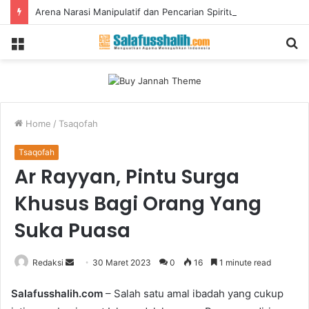
Arena Narasi Manipulatif dan Pencarian Spiritualitas Gen Z: TikTok
Menu
S
fo
Home
/
Tsaqofah
Tsaqofah
Ar Rayyan, Pintu Surga
Khusus Bagi Orang Yang
Suka Puasa
Redaksi
S
30 Maret 2023
0
16
1 minute read
e
Salafusshalih.com
– Salah satu amal ibadah yang cukup
n