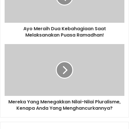
i
l
a
d
d
Ayo Meraih Dua Kebahagiaan Saat
r
Melaksanakan Puasa Ramadhan!
e
s
s
Mereka Yang Menegakkan Nilai-Nilai Pluralisme,
Kenapa Anda Yang Menghancurkannya?