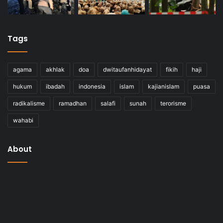
Tags
agama
akhlak
doa
dwitaufanhidayat
fikih
haji
hukum
ibadah
indonesia
islam
kajianislam
puasa
radikalisme
ramadhan
salafi
sunah
terorisme
wahabi
About