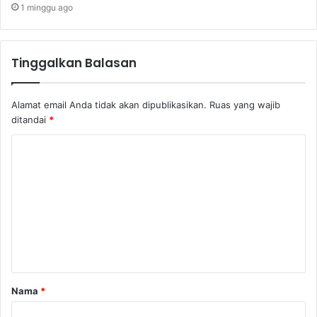
1 minggu ago
Tinggalkan Balasan
Alamat email Anda tidak akan dipublikasikan.
Ruas yang wajib
ditandai
*
K
o
m
e
n
t
a
Nama
*
r
*