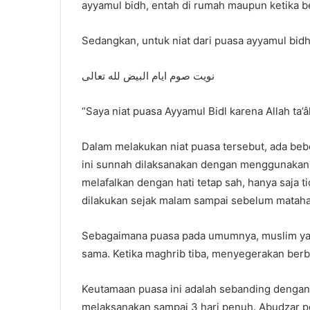
ayyamul bidh, entah di rumah maupun ketika be
Sedangkan, untuk niat dari puasa ayyamul bidh 
نويت صوم ايام البيض لله تعالى
“Saya niat puasa Ayyamul Bidl karena Allah ta’âl
Dalam melakukan niat puasa tersebut, ada bebe
ini sunnah dilaksanakan dengan menggunakan l
melafalkan dengan hati tetap sah, hanya saja 
dilakukan sejak malam sampai sebelum mataha
Sebagaimana puasa pada umumnya, muslim yan
sama. Ketika maghrib tiba, menyegerakan ber
Keutamaan puasa ini adalah sebanding denga
melaksanakan sampai 3 hari penuh. Abudzar 