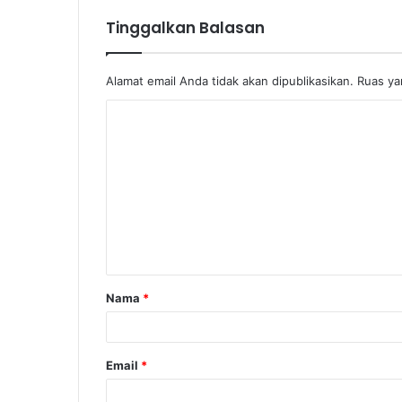
Tinggalkan Balasan
Alamat email Anda tidak akan dipublikasikan.
Ruas ya
K
o
m
e
n
t
a
Nama
*
r
*
Email
*