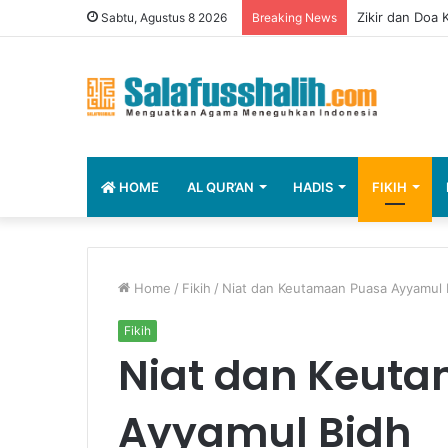
Zikir dan Doa
Sabtu, Agustus 8 2026
Breaking News
HOME
AL QUR’AN
HADIS
FIKIH
Home
/
Fikih
/
Niat dan Keutamaan Puasa Ayyamul 
Fikih
Niat dan Keut
Ayyamul Bidh