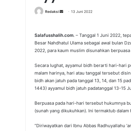
Redaksi
S
13 Juni 2022
e
n
d
Salafusshalih.com
. – Tanggal 1 Juni 2022, te
a
Besar Nahdhatul Ulama sebagai awal bulan Dzul
n
2022, para kaum muslim disunahkan berpuasa 
e
m
Secara lughat, ayyamul bidh berarti hari-hari p
a
malam harinya, hari atau tanggal tersebut dis
i
bidh akan jatuh pada tanggal 13, 14, dan 15 pad
l
1443) ayyamul bidh jatuh padatanggal 13-15 Ju
Berpuasa pada hari-hari tersebut hukumnya b
(sunah yang dikukuhkan). Ini termaktub dalam 
“Diriwayatkan dari Ibnu Abbas Radhuyallahu ‘a