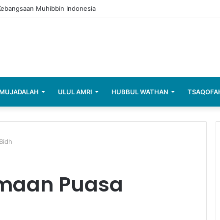
 Kebangsaan Muhibbin Indonesia
MUJADALAH
ULUL AMRI
HUBBUL WATHAN
TSAQOFA
Bidh
amaan Puasa