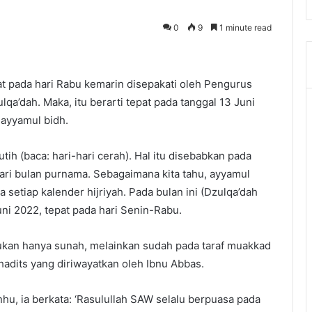
0
9
1 minute read
pat pada hari Rabu kemarin disepakati oleh Pengurus
qa’dah. Maka, itu berarti tepat pada tanggal 13 Juni
ayyamul bidh.
utih (baca: hari-hari cerah). Hal itu disebabkan pada
inari bulan purnama. Sebagaimana kita tahu, ayyamul
a setiap kalender hijriyah. Pada bulan ini (Dzulqa’dah
ni 2022, tepat pada hari Senin-Rabu.
ukan hanya sunah, melainkan sudah pada taraf muakkad
hadits yang diriwayatkan oleh Ibnu Abbas.
nhu, ia berkata: ‘Rasulullah SAW selalu berpuasa pada