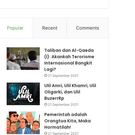
Popular
Recent
Comments
Taliban dan Al-Qaeda
(I): Akankah Terorisme
Internasional Bangkit
Lagi?
21 September 2021
Ulil Amri, Ulil Khamri, Ulil
Oligarki, dan Ulil
BuzerrRp
21 September 2021
Pemerintah adalah
Orangtua Kita, Maka
Hormatilah!
21 September 2021