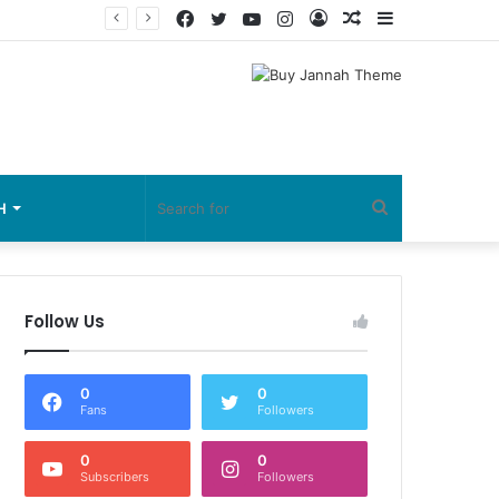
Facebook
Twitter
YouTube
Instagram
Log
Random
Sidebar
In
Article
Search
H
for
Follow Us
0
0
Fans
Followers
0
0
Subscribers
Followers