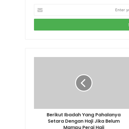
E
n
t
e
r
y
o
u
r
E
m
a
i
l
a
d
d
r
Berikut Ibadah Yang Pahalanya
e
Setara Dengan Haji Jika Belum
s
Mampu Pergi Haji
s