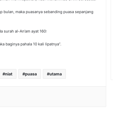
tiap bulan, maka puasanya sebanding puasa sepanjang
da surah al-An’am ayat 160:
 baginya pahala 10 kali lipatnya”.
niat
puasa
utama