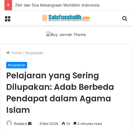
Zikir dan Doa Kebangsaan Muhibbin Indonesia
Menu
S
fo
Home
/
Mujadalah
Mujadalah
Pelajaran yang Sering
Dilupakan: Adab Berbeda
Pendapat dalam Agama
Islam
Redaksi
S
9 Mei 2026
10
3 minutes read
e