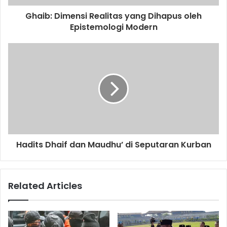
d
d
Ghaib: Dimensi Realitas yang Dihapus oleh
r
Epistemologi Modern
e
s
s
Hadits Dhaif dan Maudhu’ di Seputaran Kurban
Related Articles