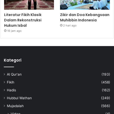
Literatur Fikih Klasik
Zikir dan Doa Kebangsaan
Dalam Rekonstruksi
Muhibbin Indonesia
Hukum Isbal
2 hari ago
16 jam ago
Kategori
Al Qur'an
(193)
Fikih
(458)
Hadis
(162)
Hubbul Wathan
(249)
Mujadalah
(566)
Video
(4)