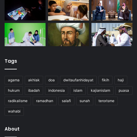
Tags
agama
akhlak
doa
dwitaufanhidayat
fikih
haji
hukum
ibadah
indonesia
islam
kajianislam
puasa
radikalisme
ramadhan
salafi
sunah
terorisme
wahabi
About