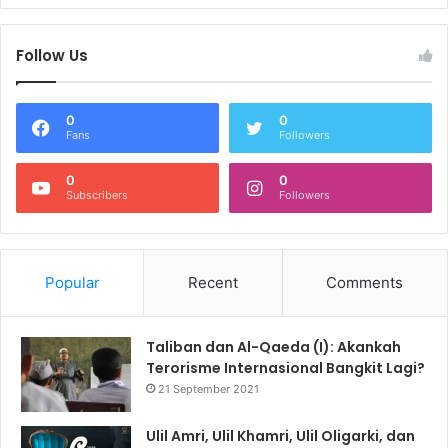
Follow Us
0
0
Fans
Followers
0
0
Subscribers
Followers
Popular
Recent
Comments
Taliban dan Al-Qaeda (I): Akankah
Terorisme Internasional Bangkit Lagi?
21 September 2021
Ulil Amri, Ulil Khamri, Ulil Oligarki, dan