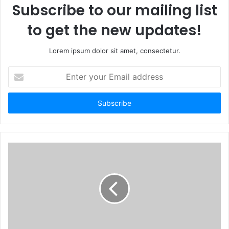
Subscribe to our mailing list
to get the new updates!
Lorem ipsum dolor sit amet, consectetur.
E
n
t
e
r
y
o
u
r
E
m
a
i
l
a