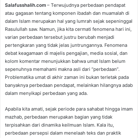
Salafusshalih.com
– Terwujudnya perbedaan pendapat
n
atau gagasan tentang komponen ibadah dan muamalah di
d
dalam Islam merupakan hal yang lumrah sejak sepeninggal
a
n
Rasulullah saw. Namun, jika kita cermati fenomena hari ini,
e
varian perbedaan tersebut justru berubah menjadi
m
pertengkaran yang tidak jelas juntrungannya. Fenomena
a
debat keagamaan di majelis pengajian, media sosial, dan
i
kolom komentar menunjukkan bahwa umat Islam belum
l
sepenuhnya memahami makna asli dari “perbedaan”.
Problematika umat di akhir zaman ini bukan terletak pada
banyaknya perbedaan pendapat, melainkan hilangnya adab
dalam menyikapi perbedaan yang ada.
Apabila kita amati, sejak periode para sahabat hingga imam
mazhab, perbedaan merupakan bagian yang tidak
terpisahkan dari dinamika keilmuan Islam. Kala itu,
perbedaan persepsi dalam menelaah teks dan praktik