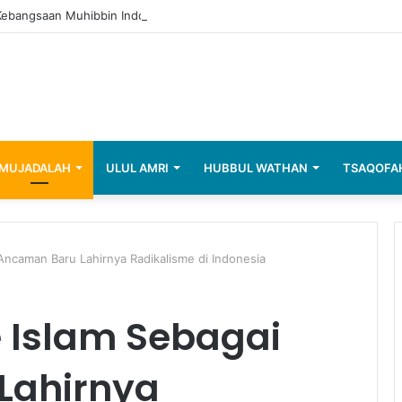
 Kebangsaan Muhibbin Indonesia
MUJADALAH
ULUL AMRI
HUBBUL WATHAN
TSAQOFA
Ancaman Baru Lahirnya Radikalisme di Indonesia
 Islam Sebagai
Lahirnya