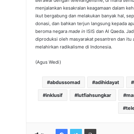
Berawal dengan televangelisme, di mana semua 
menjalankan kesakralan keagamaan dalam kehi
ikut bergabung dan melakukan banyak hal, sep
donasi, dan bahkan terjun langsung kepada ap
beroma negara
made in
ISIS dan Al Qaeda. Jadi
diproduksi oleh masyarakat pesantren dan it
melahirkan radikalisme di Indonesia.
(Agus Wedi)
abdussomad
adihidayat
inklusif
lutfiahsungkar
ma
tel
Facebook
Twitter
Print