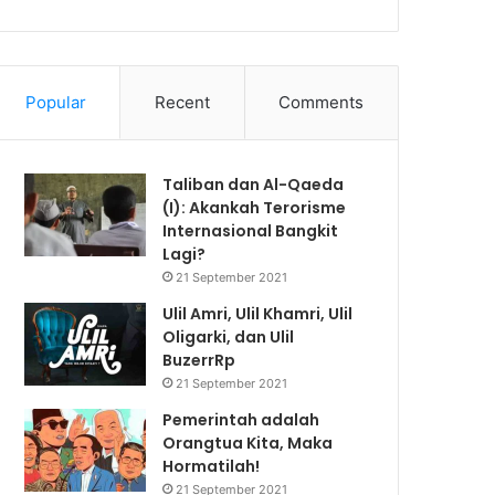
Popular
Recent
Comments
Taliban dan Al-Qaeda
(I): Akankah Terorisme
Internasional Bangkit
Lagi?
21 September 2021
Ulil Amri, Ulil Khamri, Ulil
Oligarki, dan Ulil
BuzerrRp
21 September 2021
Pemerintah adalah
Orangtua Kita, Maka
Hormatilah!
21 September 2021