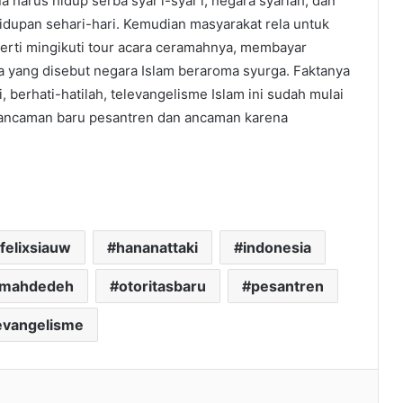
harus hidup serba syar’i-syar’i, negara syariah, dan
dupan sehari-hari. Kemudian masyarakat rela untuk
erti mingikuti tour acara ceramahnya, membayar
a yang disebut negara Islam beraroma syurga. Faktanya
, berhati-hatilah, televangelisme Islam ini sudah mulai
u ancaman baru pesantren dan ancaman karena
felixsiauw
hananattaki
indonesia
mahdedeh
otoritasbaru
pesantren
evangelisme