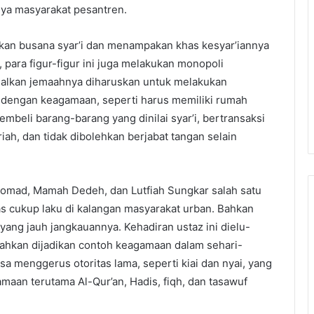
nya masyarakat pesantren.
alkan busana syar’i dan menampakan khas kesyar’iannya
, para figur-figur ini juga melakukan monopoli
isalkan jemaahnya diharuskan untuk melakukan
a dengan keagamaan, seperti harus memiliki rumah
mbeli barang-barang yang dinilai syar’i, bertransaksi
h, dan tidak dibolehkan berjabat tangan selain
 Somad, Mamah Dedeh, dan Lutfiah Sungkar salah satu
atas cukup laku di kalangan masyarakat urban. Bahkan
 yang jauh jangkauannya. Kehadiran ustaz ini dielu-
ahkan dijadikan contoh keagamaan dalam sehari-
isa menggerus otoritas lama, seperti kiai dan nyai, yang
amaan terutama Al-Qur’an, Hadis, fiqh, dan tasawuf