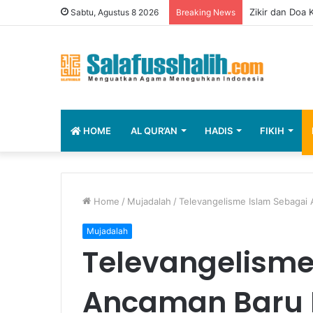
Zikir dan Doa
Sabtu, Agustus 8 2026
Breaking News
HOME
AL QUR’AN
HADIS
FIKIH
Home
/
Mujadalah
/
Televangelisme Islam Sebagai 
Mujadalah
Televangelisme
Ancaman Baru 