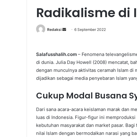
Radikalisme di 
Redaksi
S
6 September 2022
e
n
d
Salafusshalih.com
– Fenomena televangelisme 
a
di dunia. Julia Day Howell (2008) mencatat, ba
n
dengan munculnya aktivitas ceramah Islam di med
e
dijadikan sebagai media penyebaran Islam yang
m
a
Cukup Modal Busana Sy
i
l
Dari sana acara-acara keislaman marak dan m
luas di Indonesia. Figur-figur ini memproduks
kebutuhan masyarakat dan market pasar. Bagi fi
nilai Islam dengan bermodalkan narasi yang baik