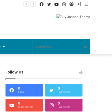
Facebook
Twitter
YouTube
Instagram
Log
Random
Sidebar
In
Article
Search
H
for
Follow Us
0
0
Fans
Followers
0
0
Subscribers
Followers