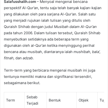
Salafusshalih.com
– Menyoal mengenai bencana
perspektif Al-Qur’an, tentu saja telah banyak kajian-kajian
yang dilakukan oleh para sarjana Al-Qur’an. Salah satu
yang menjadi rujukan ialah tulisan yang ditulis oleh
Quraish Shihab dengan judul
Musibah dalam Al-Qur’an
pada tahun 2006. Dalam tulisan tersebut, Quraish Shihab
menyebutkan setidaknya ada beberapa term yang
digunakan oleh al-Qur’an ketika menyinggung perihal
bencana atau musibah, diantaranya ialah
mushibah, bala’,
fitnah,
dan
adzab
.
Term-term yang berbicara mengenai musibah ini juga
tentunya memiliki makna dan signifikansi tersendiri,
sebagaimana berikut.
Sebab
Term
Bentuk
Objek
Tuju
Terjadi