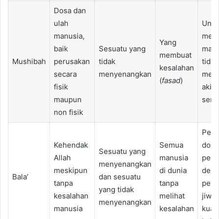
Dosa dan
ulah
Untu
manusia,
men
Yang
baik
Sesuatu yang
manu
membuat
Mushibah
perusakan
tidak
tidak
kesalahan
secara
menyenangkan
mesk
(
fasad
)
fisik
akib
maupun
sendi
non fisik
Pen
Kehendak
Semua
dosa
Sesuatu yang
Allah
manusia
peni
menyenangkan
meskipun
di dunia
deraj
Bala’
dan sesuatu
tanpa
tanpa
pens
yang tidak
kesalahan
melihat
jiwa
menyenangkan
manusia
kesalahan
kuali