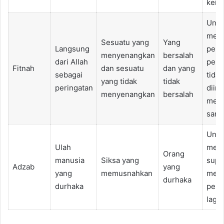
keim
Untu
mem
Sesuatu yang
Yang
Langsung
perin
menyenangkan
bersalah
dari Allah
peri
Fitnah
dan sesuatu
dan yang
sebagai
tidak
yang tidak
tidak
peringatan
diin
menyenangkan
bersalah
meng
sank
Untu
Ulah
meny
Orang
manusia
Siksa yang
supa
Adzab
yang
yang
memusnahkan
meng
durhaka
durhaka
perb
lagi