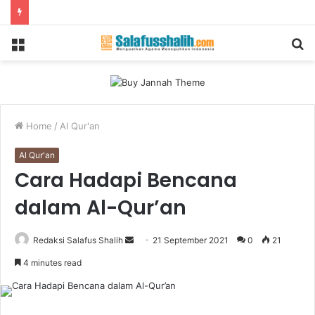
Menu
S
fo
Home
/
Al Qur'an
Al Qur'an
Cara Hadapi Bencana
dalam Al-Qur’an
Send
Redaksi Salafus Shalih
21 September 2021
0
21
an
4 minutes read
email