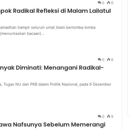
0
6
k Radikal Refleksi di Malam Lailatul
 Ramadhan hampir seluruh umat Islam berlomba-lomba
 (menuntaskan bacaan)…
0
6
anyak Diminati: Menangani Radikal-
a, Tugas NU dan PKB dalam Politik Nasional, pada 6 Desember
0
9
Hawa Nafsunya Sebelum Memerangi