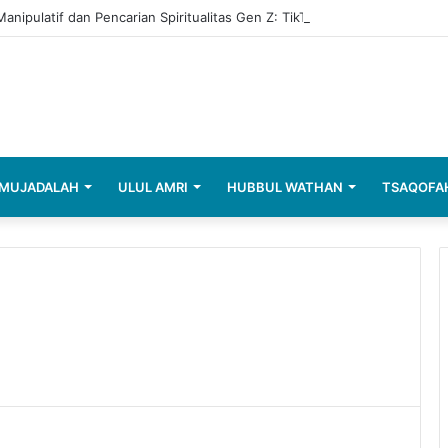
anipulatif dan Pencarian Spiritualitas Gen Z: TikTok
MUJADALAH
ULUL AMRI
HUBBUL WATHAN
TSAQOFA