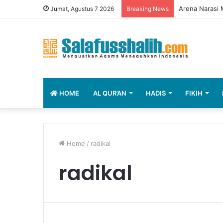
Arena Narasi M
Jumat, Agustus 7 2026
Breaking News
HOME
AL QUR’AN
HADIS
FIKIH
Home
/
radikal
radikal