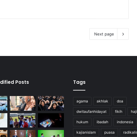
Next page
dified Posts
Tags
agama
akhlak
doa
dwitaufanhidayat
fikih
haji
hukum
ibadah
indonesia
kajianislam
puasa
radikal