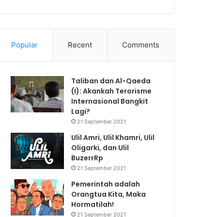
Popular
Recent
Comments
Taliban dan Al-Qaeda
(I): Akankah Terorisme
Internasional Bangkit
Lagi?
21 September 2021
Ulil Amri, Ulil Khamri, Ulil
Oligarki, dan Ulil
BuzerrRp
21 September 2021
Pemerintah adalah
Orangtua Kita, Maka
Hormatilah!
21 September 2021