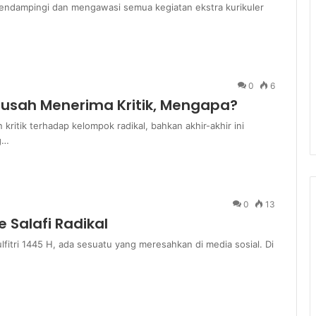
mendampingi dan mengawasi semua kegiatan ekstra kurikuler
0
6
usah Menerima Kritik, Mengapa?
kritik terhadap kelompok radikal, bahkan akhir-akhir ini
g…
0
13
Salafi Radikal
lfitri 1445 H, ada sesuatu yang meresahkan di media sosial. Di