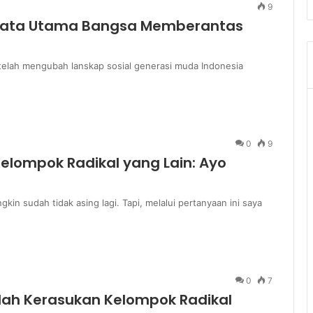
9
enjata Utama Bangsa Memberantas
f telah mengubah lanskap sosial generasi muda Indonesia
0
9
Kelompok Radikal yang Lain: Ayo
gkin sudah tidak asing lagi. Tapi, melalui pertanyaan ini saya
0
7
kolah Kerasukan Kelompok Radikal