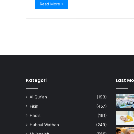
Read More »
Kategori
Last Mo
Al Qur'an
(193)
Fikih
(457)
Hadis
(161)
Hubbul Wathan
(249)
Mujadalah
(565)