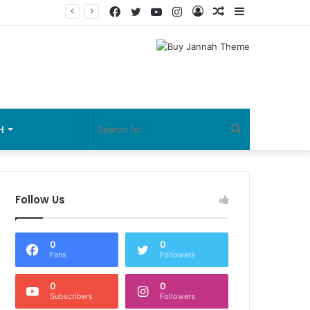
Facebook
Twitter
YouTube
Instagram
Log
Random
Sidebar
In
Article
Search
H
for
Follow Us
0
0
Fans
Followers
0
0
Subscribers
Followers