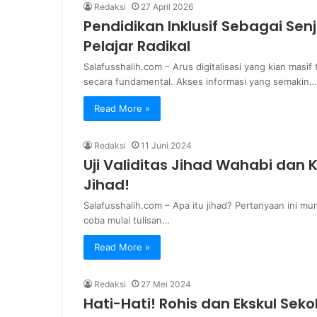
Redaksi
27 April 2026
Pendidikan Inklusif Sebagai S
Pelajar Radikal
Salafusshalih.com – Arus digitalisasi yang kian masi
secara fundamental. Akses informasi yang semakin…
Read More »
Redaksi
11 Juni 2024
Uji Validitas Jihad Wahabi dan 
Jihad!
Salafusshalih.com – Apa itu jihad? Pertanyaan ini mun
coba mulai tulisan…
Read More »
Redaksi
27 Mei 2024
Hati-Hati! Rohis dan Ekskul Se