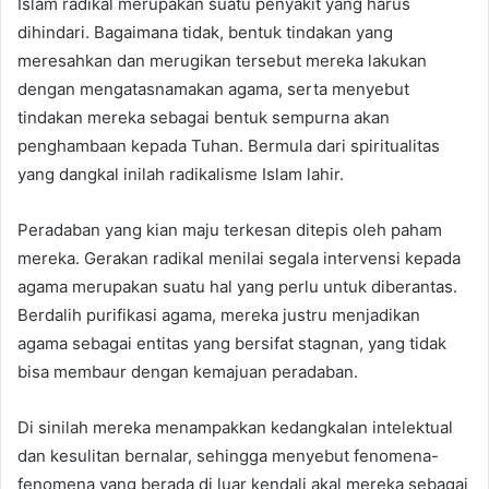
Islam radikal merupakan suatu penyakit yang harus
d
dihindari. Bagaimana tidak, bentuk tindakan yang
a
n
meresahkan dan merugikan tersebut mereka lakukan
e
dengan mengatasnamakan agama, serta menyebut
m
tindakan mereka sebagai bentuk sempurna akan
a
penghambaan kepada Tuhan. Bermula dari spiritualitas
i
yang dangkal inilah radikalisme Islam lahir.
l
Peradaban yang kian maju terkesan ditepis oleh paham
mereka. Gerakan radikal menilai segala intervensi kepada
agama merupakan suatu hal yang perlu untuk diberantas.
Berdalih purifikasi agama, mereka justru menjadikan
agama sebagai entitas yang bersifat stagnan, yang tidak
bisa membaur dengan kemajuan peradaban.
Di sinilah mereka menampakkan kedangkalan intelektual
dan kesulitan bernalar, sehingga menyebut fenomena-
fenomena yang berada di luar kendali akal mereka sebagai