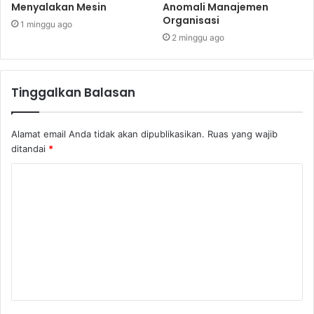
Menyalakan Mesin
Anomali Manajemen
Organisasi
1 minggu ago
2 minggu ago
Tinggalkan Balasan
Alamat email Anda tidak akan dipublikasikan.
Ruas yang wajib
ditandai
*
K
o
m
e
n
t
a