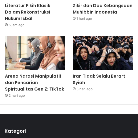
Literatur Fikih Klasik
Zikir dan Doa Kebangsaan
Dalam Rekonstruksi
Muhibbin Indonesia
Hukum Isbal
1 hari ago
5 jam ago
Arena Narasi Manipulatif
Iran Tidak Selalu Berarti
dan Pencarian
Syiah
Spiritualitas Gen Z: TikTok
3 hari ago
2 hari ago
Kategori