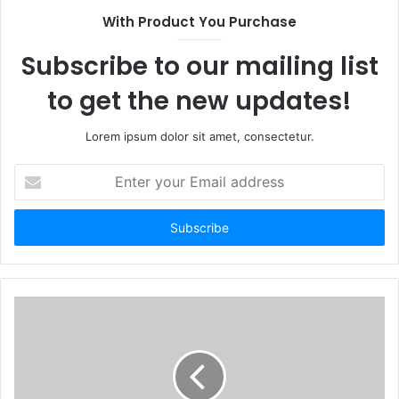
With Product You Purchase
Subscribe to our mailing list
to get the new updates!
Lorem ipsum dolor sit amet, consectetur.
E
n
t
e
r
y
o
u
r
E
m
a
i