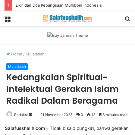
Zikir dan Doa Kebangsaan Muhibbin Indonesia
Menu
S
fo
Home
/
Mujadalah
Mujadalah
Kedangkalan Spiritual-
Intelektual Gerakan Islam
Radikal Dalam Beragama
Redaksi
S
21 November 2023
0
12
3 minutes read
e
Salafusshalih.com
– Tidak bisa dipungkiri, bahwa gerakan
n