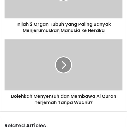
l
a
d
d
Inilah 2 Organ Tubuh yang Paling Banyak
r
Menjerumuskan Manusia ke Neraka
e
s
s
Bolehkah Menyentuh dan Membawa Al Quran
Terjemah Tanpa Wudhu?
Related Articles