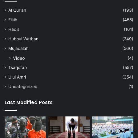
Al Qur'an
(193)
Fikih
(458)
Hadis
(161)
Hubbul Wathan
(249)
Mujadalah
(566)
Video
(4)
Tsaqofah
(557)
Ulul Amri
(354)
Uncategorized
(1)
Last Modified Posts