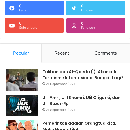
0
0
Fans
Followers
0
0
Subscribers
Followers
Popular
Recent
Comments
Taliban dan Al-Qaeda (I): Akankah
Terorisme Internasional Bangkit Lagi?
21 September 2021
Ulil Amri, Ulil Khamri, Ulil Oligarki, dan
Ulil BuzerrRp
21 September 2021
Pemerintah adalah Orangtua Kita,
Maka Hormatilah!