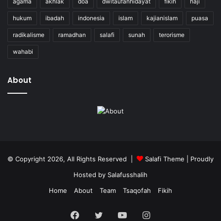
agama
akhlak
doa
dwitaufanhidayat
fikih
haji
hukum
ibadah
indonesia
islam
kajianislam
puasa
radikalisme
ramadhan
salafi
sunah
terorisme
wahabi
About
© Copyright 2026, All Rights Reserved |
Salafi Theme
| Proudly
Hosted by
Salafusshalih
Home
About
Team
Tsaqofah
Fikih
Facebook
Twitter
YouTube
Instagram