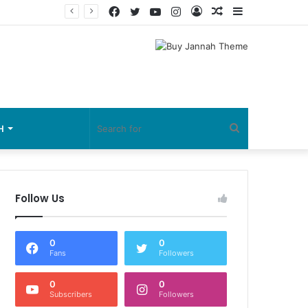
Facebook
Twitter
YouTube
Instagram
Log
Random
Sidebar
In
Article
Search
H
for
Follow Us
0
0
Fans
Followers
0
0
Subscribers
Followers