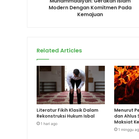
Muhammadiyah: Gerakan Islam
e
Modern Dengan Komitmen Pada
s
Kemajuan
s
Related Articles
Literatur Fikih Klasik Dalam
Menurut Pe
Rekonstruksi Hukum Isbal
dan Ahlus
Maksiat Ke
1 hari ago
1 minggu a