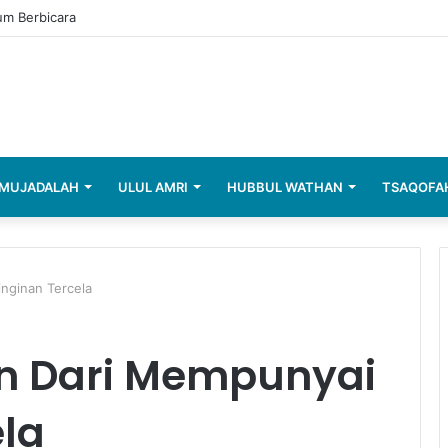
um Berbicara
MUJADALAH
ULUL AMRI
HUBBUL WATHAN
TSAQOFA
nginan Tercela
n Dari Mempunyai
ela