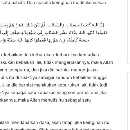
atu pahala. Dan apabila keinginan itu dilaksanakan
فَعَمِلَهَا كَتَبَهَا اللهُ عِنْدَهُ عَشْرَ حَسَنَاتٍ إِلَى سَبْعِمِائَةِ ضِعْفٍ إِلَى أَضْعَا
حَسَنَةً كَامِلَةً، وَإِنْ هَمَّ بِهَا فَعَمِلَهَا كَتَبَهَا اللهُ سَيِّئَةً وَاحِدَةً» رَوَاهُ البُخَارِيُّ وَمُسْلِمٌ فِي صَحِيْحَيْهِمَا بِهَذِهِ الحُرُوْفِ.
kan-kebaikan dan keburukan-keburukan kemudian
akukan kebaikan lalu tidak mengerjakannya, maka Allah
yang sempurna, dan jika dia berniat mengerjakan
lis itu di sisi-Nya sebagai sepuluh kebaikan hingga
. Jika dia berniat melakukan keburukan lalu tidak jadi
i-Nya sebagai satu kebaikan yang sempurna, dan jika
kannya, maka Allah menulis itu sebagai satu
klah mendapatkan dosa, akan tetapi jika keinginan itu
embah kemaksiatan. Oleh karenanya lebih baiknya untuk