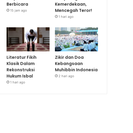
Berbicara
Kemerdekaan,
Mencegah Teror!
15 jam ago
1 hari ago
Literatur Fikih
Zikir dan Doa
Klasik Dalam
Kebangsaan
Rekonstruksi
Muhibbin Indonesia
Hukum Isbal
2 hari ago
1 hari ago