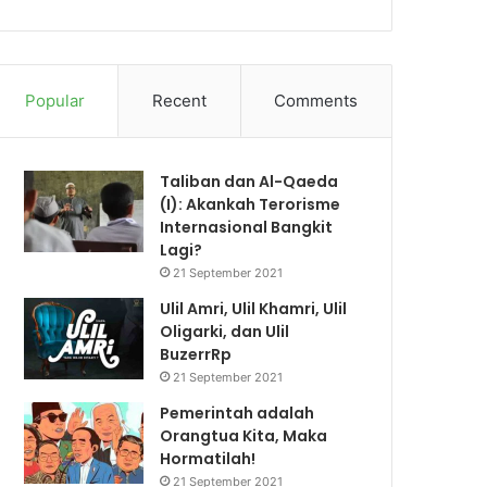
Popular
Recent
Comments
Taliban dan Al-Qaeda
(I): Akankah Terorisme
Internasional Bangkit
Lagi?
21 September 2021
Ulil Amri, Ulil Khamri, Ulil
Oligarki, dan Ulil
BuzerrRp
21 September 2021
Pemerintah adalah
Orangtua Kita, Maka
Hormatilah!
21 September 2021