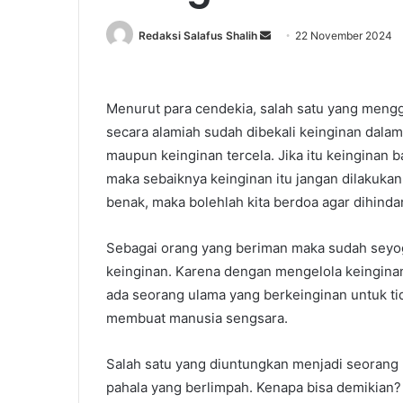
Redaksi Salafus Shalih
S
22 November 2024
e
n
d
Menurut para cendekia, salah satu yang mengg
a
secara alamiah sudah dibekali keinginan dalam
n
maupun keinginan tercela. Jika itu keinginan b
e
maka sebaiknya keinginan itu jangan dilakukan
m
benak, maka bolehlah kita berdoa agar dihindar
a
i
Sebagai orang yang beriman maka sudah sey
l
keinginan. Karena dengan mengelola keinginan
ada seorang ulama yang berkeinginan untuk tida
membuat manusia sengsara.
Salah satu yang diuntungkan menjadi seorang 
pahala yang berlimpah. Kenapa bisa demikian? H