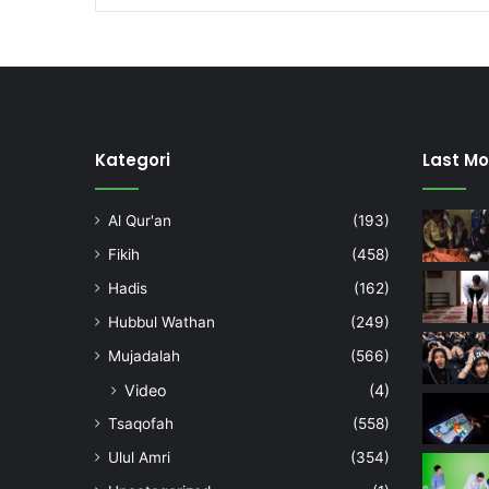
Kategori
Last Mo
Al Qur'an
(193)
Fikih
(458)
Hadis
(162)
Hubbul Wathan
(249)
Mujadalah
(566)
Video
(4)
Tsaqofah
(558)
Ulul Amri
(354)