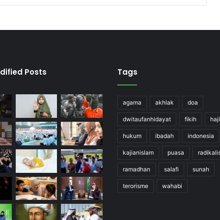
dified Posts
Tags
agama
akhlak
doa
dwitaufanhidayat
fikih
haji
hukum
ibadah
indonesia
kajianislam
puasa
radikal
ramadhan
salafi
sunah
terorisme
wahabi