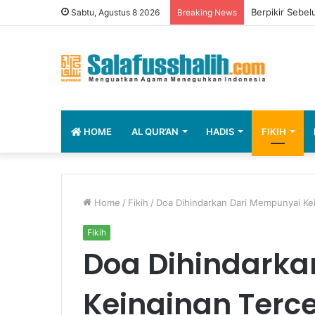
Berpikir Sebel
Sabtu, Agustus 8 2026
Breaking News
HOME
AL QUR’AN
HADIS
FIKIH
Home
/
Fikih
/
Doa Dihindarkan Dari Mempunyai Kei
Fikih
Doa Dihindarka
Keinginan Terc