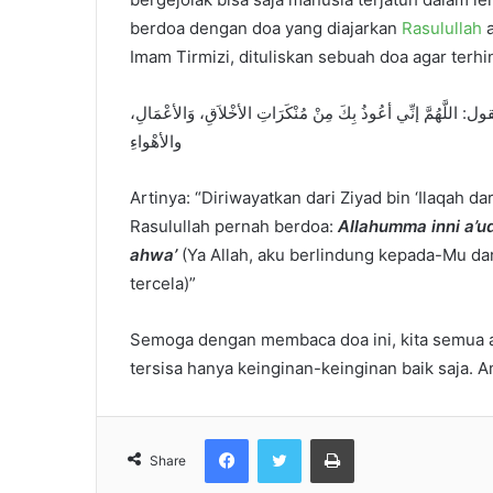
berdoa dengan doa yang diajarkan
Rasulullah
Imam Tirmizi, dituliskan sebuah doa agar terhin
اللَّهُمَّ إنِّي أعُوذُ بِكَ مِنْ مُنْكَرَاتِ الأخْلاَقِ، وَالأعْمَالِ
والأهْواءِ
Artinya: “Diriwayatkan dari Ziyad bin ‘Ilaqah d
Rasulullah pernah berdoa:
Allahumma inni a’ud
ahwa’
(Ya Allah, aku berlindung kepada-Mu da
tercela)”
Semoga dengan membaca doa ini, kita semua ak
tersisa hanya keinginan-keinginan baik saja. A
Facebook
Twitter
Print
Share