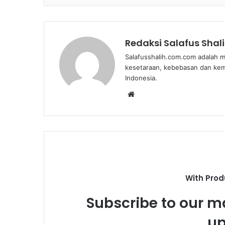
Redaksi Salafus Shal
Salafusshalih.com.com adalah m
kesetaraan, kebebasan dan ke
Indonesia.
W
e
b
s
i
t
e
With Prod
Subscribe to our ma
up