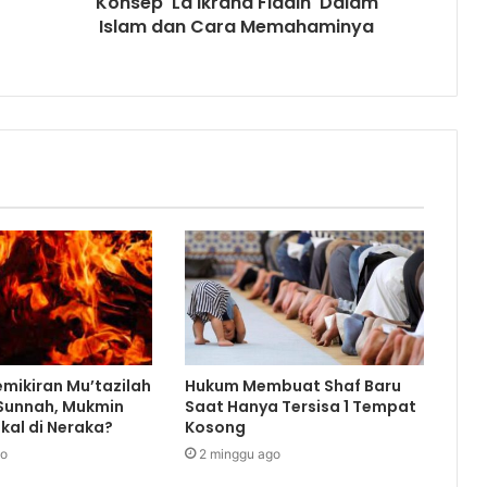
Konsep 'La Ikraha Fiddin' Dalam
Islam dan Cara Memahaminya
mikiran Mu’tazilah
Hukum Membuat Shaf Baru
 Sunnah, Mukmin
Saat Hanya Tersisa 1 Tempat
kal di Neraka?
Kosong
go
2 minggu ago