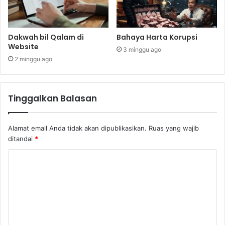
Dakwah bil Qalam di
Bahaya Harta Korupsi
Website
3 minggu ago
2 minggu ago
Tinggalkan Balasan
Alamat email Anda tidak akan dipublikasikan.
Ruas yang wajib
ditandai
*
K
o
m
e
n