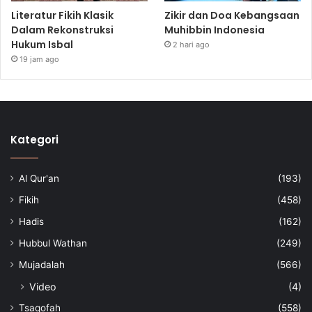
Literatur Fikih Klasik
Zikir dan Doa Kebangsaan
Dalam Rekonstruksi
Muhibbin Indonesia
Hukum Isbal
2 hari ago
19 jam ago
Kategori
Al Qur'an
(193)
Fikih
(458)
Hadis
(162)
Hubbul Wathan
(249)
Mujadalah
(566)
Video
(4)
Tsaqofah
(558)