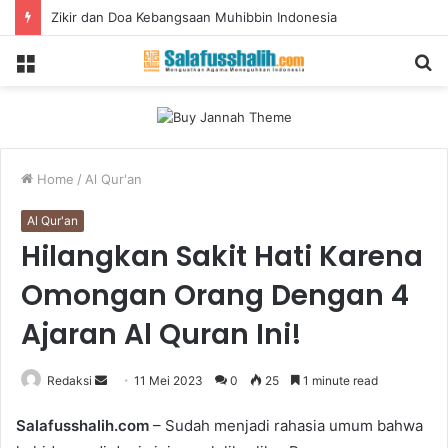
Zikir dan Doa Kebangsaan Muhibbin Indonesia
Menu
S
fo
Home
/
Al Qur'an
Al Qur'an
Hilangkan Sakit Hati Karena
Omongan Orang Dengan 4
Ajaran Al Quran Ini!
Redaksi
S
11 Mei 2023
0
25
1 minute read
e
Salafusshalih.com
– Sudah menjadi rahasia umum bahwa
n