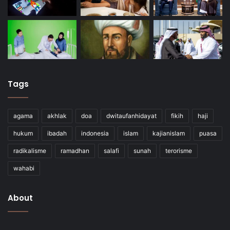
Tags
agama
akhlak
doa
dwitaufanhidayat
fikih
haji
hukum
ibadah
indonesia
islam
kajianislam
puasa
radikalisme
ramadhan
salafi
sunah
terorisme
wahabi
About