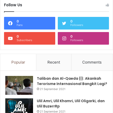
Follow Us
0
0
Fans
Followers
0
0
Subscribers
Followers
Popular
Recent
Comments
Taliban dan Al-Qaeda (I): Akankah
Terorisme Internasional Bangkit Lagi?
21 September 2021
Ulil Amri, Ulil Khamri, Ulil Oligarki, dan
Ulil BuzerrRp
21 September 2021