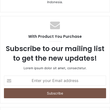
Indonesia.
With Product You Purchase
Subscribe to our mailing list
to get the new updates!
Lorem ipsum dolor sit amet, consectetur.
E
n
t
e
r
y
o