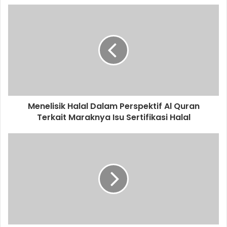
u
r
E
m
a
i
l
a
d
d
Menelisik Halal Dalam Perspektif Al Quran
r
Terkait Maraknya Isu Sertifikasi Halal
e
s
s