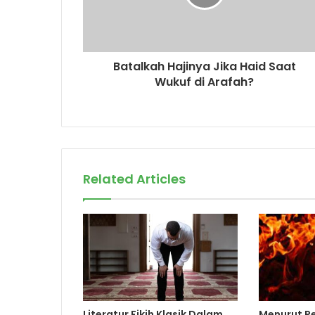
a
d
d
r
Batalkah Hajinya Jika Haid Saat
e
Wukuf di Arafah?
s
s
Related Articles
Literatur Fikih Klasik Dalam
Menurut Pe