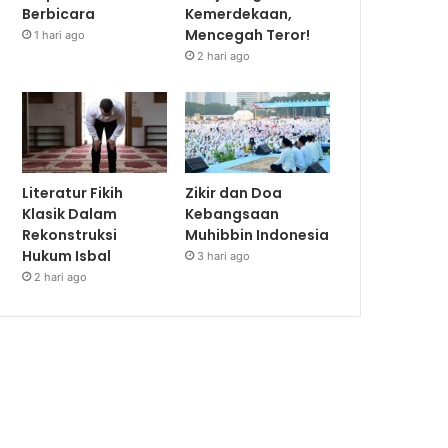
Berbicara
Kemerdekaan,
Mencegah Teror!
1 hari ago
2 hari ago
Literatur Fikih
Zikir dan Doa
Klasik Dalam
Kebangsaan
Rekonstruksi
Muhibbin Indonesia
Hukum Isbal
3 hari ago
2 hari ago