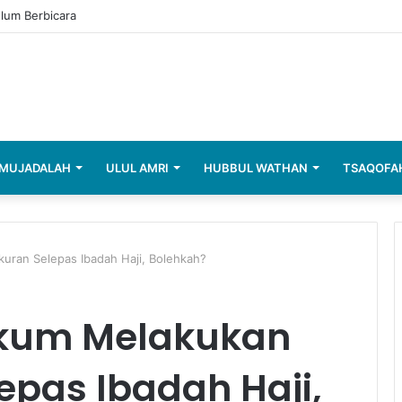
elum Berbicara
MUJADALAH
ULUL AMRI
HUBBUL WATHAN
TSAQOFA
ran Selepas Ibadah Haji, Bolehkah?
kum Melakukan
epas Ibadah Haji,