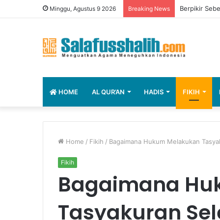
Berpikir Seb
Minggu, Agustus 9 2026
Breaking News
HOME
AL QUR’AN
HADIS
FIKIH
Home
/
Fikih
/
Bagaimana Hukum Melakukan Tasyaku
Fikih
Bagaimana Hu
Tasyakuran Sel