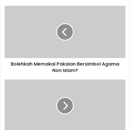
o
u
r
E
m
a
i
l
a
d
d
Bolehkah Memakai Pakaian Bersimbol Agama
r
Non Islam?
e
s
s