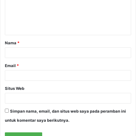
e
n
t
a
Nama
*
r
*
Email
*
Situs Web
Simpan nama, email, dan situs web saya pada peramban ini
untuk komentar saya berikutnya.