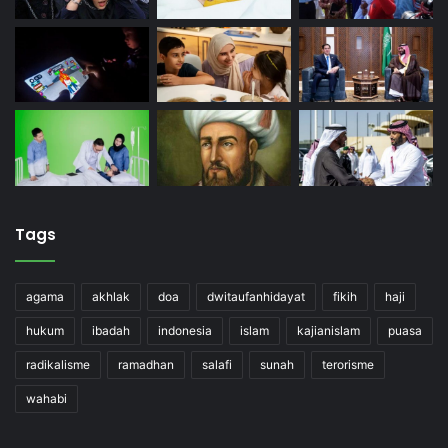
Tags
agama
akhlak
doa
dwitaufanhidayat
fikih
haji
hukum
ibadah
indonesia
islam
kajianislam
puasa
radikalisme
ramadhan
salafi
sunah
terorisme
wahabi