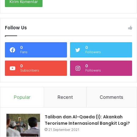
Follow Us
0
0
Fans
Followers
0
0
Subscribers
Followers
Popular
Recent
Comments
Taliban dan Al-Qaeda (I): Akankah
Terorisme Internasional Bangkit Lagi?
21 September 2021