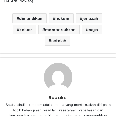
(M. Arif Ridwan)
dimandikan
hukum
jenazah
keluar
membersihkan
najis
setelah
Redaksi
Salafusshalih.com.com adalah media yang menfokuskan diri pada
topik kebangsaan, keadilan, kesetaraan, kebebasan dan
kemanusiaan dengan spirit menguatkan agama meneguhkan