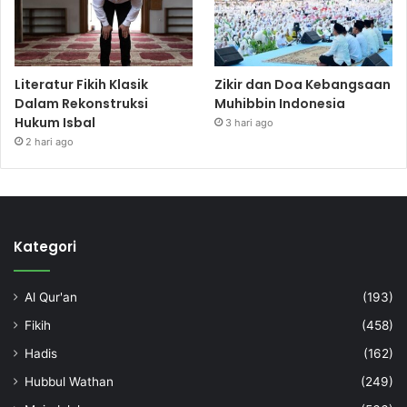
Literatur Fikih Klasik
Zikir dan Doa Kebangsaan
Dalam Rekonstruksi
Muhibbin Indonesia
Hukum Isbal
3 hari ago
2 hari ago
Kategori
Al Qur'an
(193)
Fikih
(458)
Hadis
(162)
Hubbul Wathan
(249)