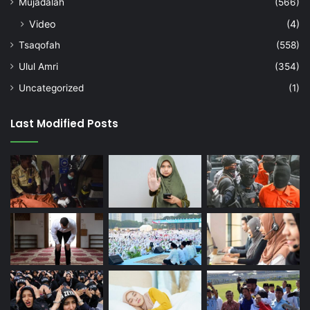
Mujadalah
(566)
Video
(4)
Tsaqofah
(558)
Ulul Amri
(354)
Uncategorized
(1)
Last Modified Posts