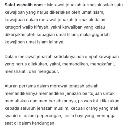
Salafusshalih.com
– Merawat jenazah termasuk salah satu
n
kewajiban yang harus dikerjakan oleh umat Islam,
d
kewajiban dalam merawat jenazah termasuk dalam
a
n
kategori wajib kifayah, yakni kewajiban yang kalau
e
dikerjakan oleh sebagian umat Islam, maka gugurlah
m
kewajiban umat Islam lainnya.
a
i
Dalam merawat jenazah setidaknya ada empat kewajiban
l
yang harus dilakukan, yakni, memandikan, mengkafani,
menshalati, dan mengubur.
Aturan pertama dalam merawat jenazah adalah
memandikannya,memandikan jenazah bertujuan untuk
memuliakan dan membersihkannya, proses ini dilakukan
kepada seluruh jenazah muslim, kecuali orang yang mati
syahid di dalam peperangan, serta bayi yang meninggal
saat di dalam kandungan.