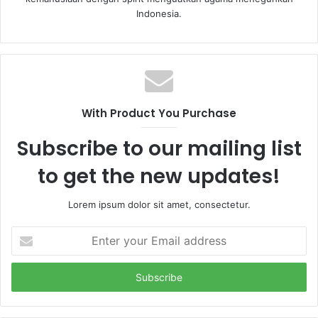
Indonesia.
With Product You Purchase
Subscribe to our mailing list
to get the new updates!
Lorem ipsum dolor sit amet, consectetur.
E
n
t
e
r
y