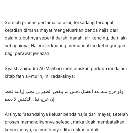
Setelah proses pertama selesai, terkadang terdapat
kejadian dimana mayat mengeluarkan benda najis dari
dalam tubuhnya seperti darah, nanah, air kencing, dan lain
sebagainya. Hal ini terkadang memunculkan kebingungan
bagi perawat jenazah.
Syaikh Zainudin Al-Malibari menjelaskan perkara ini dalam
kitab fath al-mu’in, ini redaksinya:
ولو خرج منه بعد الغسل نجس لم ينقض الطهر بل تجب إزالته فقط
إن خرج قبل التكفين لا بعده
Artinya: “seandainya keluar benda najis dari mayat, setelah
proses memandikannya selesai, maka tidak membatalkan
kesuciannya, namun hanya diharuskan untuk