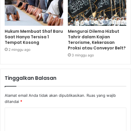
Hukum Membuat Shaf Baru
Mengurai Dilema Hizbut
Saat Hanya Tersisa 1
Tahrir dalam Kajian
Tempat Kosong
Terorisme, Kekerasan
Proksi atau Conveyor Belt?
2 minggu ago
3 minggu ago
Tinggalkan Balasan
Alamat email Anda tidak akan dipublikasikan.
Ruas yang wajib
ditandai
*
K
o
m