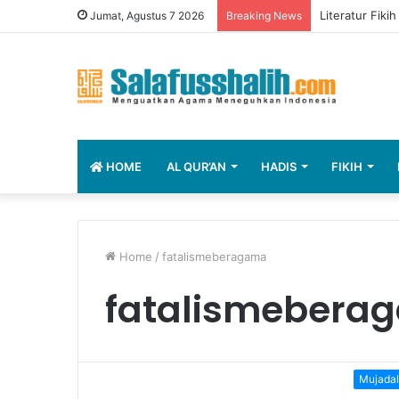
Literatur Fiki
Jumat, Agustus 7 2026
Breaking News
HOME
AL QUR’AN
HADIS
FIKIH
Home
/
fatalismeberagama
fatalismebera
Mujada