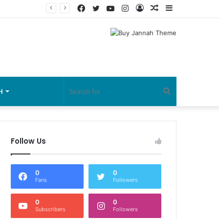
Facebook
Twitter
YouTube
Instagram
Log
Random
Sidebar
In
Article
Search
H
for
Follow Us
0
0
Fans
Followers
0
0
Subscribers
Followers