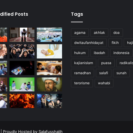
dified Posts
Tags
agama
akhlak
doa
dwitaufanhidayat
fikih
haji
hukum
ibadah
indonesia
kajianislam
puasa
radikal
ramadhan
salafi
sunah
terorisme
wahabi
| Proudly Hosted by
Salafusshalih