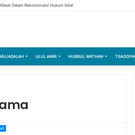
h Klasik Dalam Rekonstruksi Hukum Isbal
MUJADALAH
ULUL AMRI
HUBBUL WATHAN
TSAQOFA
gama
lah