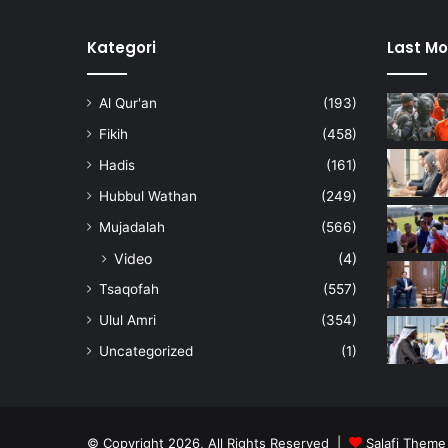
Kategori
Last Mo
Al Qur'an
(193)
Fikih
(458)
Hadis
(161)
Hubbul Wathan
(249)
Mujadalah
(566)
Video
(4)
Tsaqofah
(557)
Ulul Amri
(354)
Uncategorized
(1)
© Copyright 2026, All Rights Reserved |
Salafi Theme