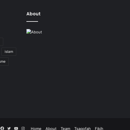
About
islam
isme
Facebook
Twitter
YouTube
Instagram
Home
About
Team
Tsaqofah
Fikih