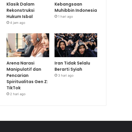
Klasik Dalam
Kebangsaan
Rekonstruksi
Muhibbin Indonesia
Hukum Isbal
1 hari ago
4 jam ago
Arena Narasi
Iran Tidak Selalu
Manipulatif dan
Berarti Syiah
Pencarian
3 hari ago
Spiritualitas Gen Z:
TikTok
2 hari ago