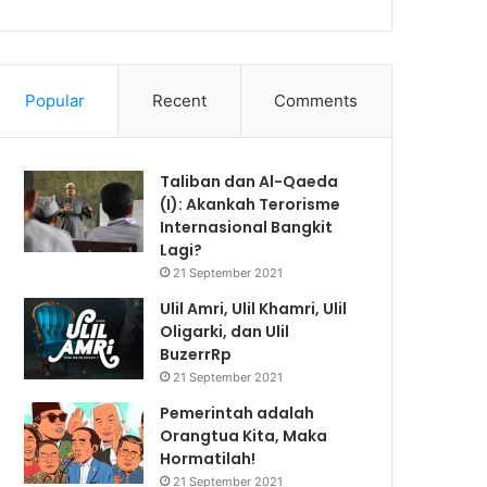
Popular
Recent
Comments
Taliban dan Al-Qaeda
(I): Akankah Terorisme
Internasional Bangkit
Lagi?
21 September 2021
Ulil Amri, Ulil Khamri, Ulil
Oligarki, dan Ulil
BuzerrRp
21 September 2021
Pemerintah adalah
Orangtua Kita, Maka
Hormatilah!
21 September 2021