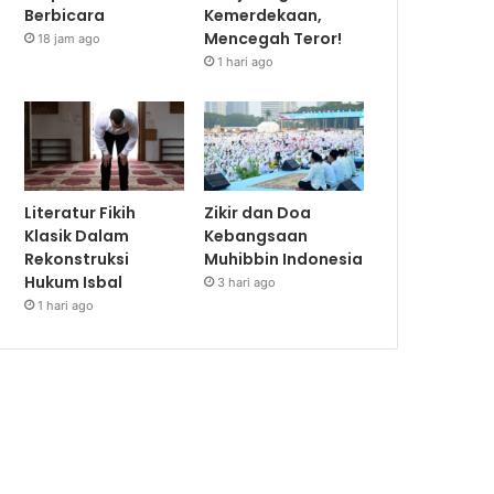
Berbicara
Kemerdekaan,
Mencegah Teror!
18 jam ago
1 hari ago
Literatur Fikih
Zikir dan Doa
Klasik Dalam
Kebangsaan
Rekonstruksi
Muhibbin Indonesia
Hukum Isbal
3 hari ago
1 hari ago