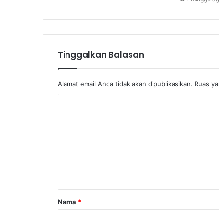
Tinggalkan Balasan
Alamat email Anda tidak akan dipublikasikan.
Ruas ya
K
o
m
e
n
t
a
Nama
*
r
*