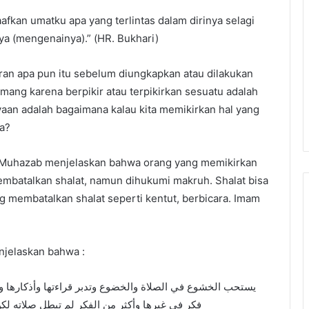
kan umatku apa yang terlintas dalam dirinya selagi
a (mengenainya).” (HR. Bukhari)
iran apa pun itu sebelum diungkapkan atau dilakukan
emang karena berpikir atau terpikirkan sesuatu adalah
aan adalah bagaimana kalau kita memikirkan hal yang
ya?
 Muhazab menjelaskan bahwa orang yang memikirkan
membatalkan shalat, namun dihukumi makruh. Shalat bisa
g membatalkan shalat seperti kentut, berbicara. Imam
njelaskan bahwa :
يستحب الخشوع في الصلاة والخضوع وتدبر قراءتها وأذكارها وما 
فكر في غيرها وأكثر من الفكر لم تبطل صلاته ل