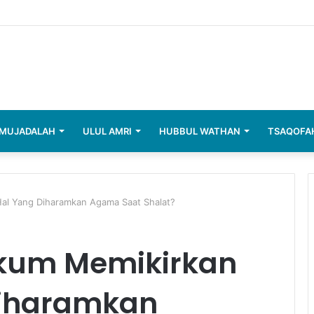
elum Berbicara
MUJADALAH
ULUL AMRI
HUBBUL WATHAN
TSAQOFA
al Yang Diharamkan Agama Saat Shalat?
kum Memikirkan
Diharamkan