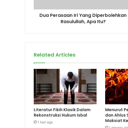
d
r
Dua Perasaan Iri Yang Diperbolehkan
e
Rasulullah, Apa Itu?
s
s
Related Articles
Literatur Fikih Klasik Dalam
Menurut Pe
Rekonstruksi Hukum Isbal
dan Ahlus
Maksiat Ke
1 hari ago
1 minggu a