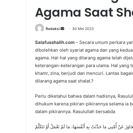
Agama Saat Sh
Redaksi
S
30 Mei 2023
e
Salafusshalih.com
– Secara umum perkara yang
n
dibolehkan oleh syariat agama dan yang kedua 
d
a
agama. Hal-hal yang dilarang agama telah dij
n
keterangan-keterangan para ulama. Hal yang t
e
khamr, zina, berjudi dan mencuri. Lantas baga
m
dilarang agama saat shalat.?
a
i
Perlu diketahui bahwa dalam hadisnya, Rasulu
l
dihukum karena pikiran-pikirannya selama ia
dalam pikirannya. Rasulullah bersabda
تَجَاوَزَ عَنْ أُمَّتِي مَا حَدَّثَتْ بِهِ أَنْفُسَهَا، مَا لَمْ تَعْمَلْ أَوْ تَتَكَلَّمْ