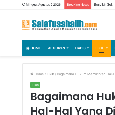
Berpikir Seb
Minggu, Agustus 9 2026
Breaking News
HOME
AL QUR’AN
HADIS
FIKIH
Home
/
Fikih
/
Bagaimana Hukum Memikirkan Hal-H
Fikih
Bagaimana Hu
Hal-Hal Yang 