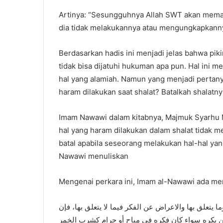
Artinya: “Sesungguhnya Allah SWT akan memaaf
dia tidak melakukannya atau mengungkapkanny
Berdasarkan hadis ini menjadi jelas bahwa pik
tidak bisa dijatuhi hukuman apa pun. Hal ini m
hal yang alamiah. Namun yang menjadi pertany
haram dilakukan saat shalat? Batalkah shalatn
Imam Nawawi dalam kitabnya, Majmuk Syarhu
hal yang haram dilakukan dalam shalat tidak 
batal apabila seseorang melakukan hal-hal yan
Nawawi menuliskan
Mengenai perkara ini, Imam al-Nawawi ada me
يتعلق بها والاعراض عن الفكر فيما لا يتعلق بها، فإن
كن يكره سواء كان فكره في مباح أو حرام كشرب الخمر