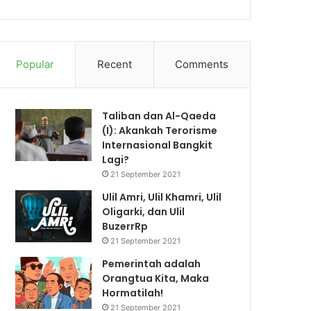
Popular
Recent
Comments
Taliban dan Al-Qaeda
(I): Akankah Terorisme
Internasional Bangkit
Lagi?
21 September 2021
Ulil Amri, Ulil Khamri, Ulil
Oligarki, dan Ulil
BuzerrRp
21 September 2021
Pemerintah adalah
Orangtua Kita, Maka
Hormatilah!
21 September 2021