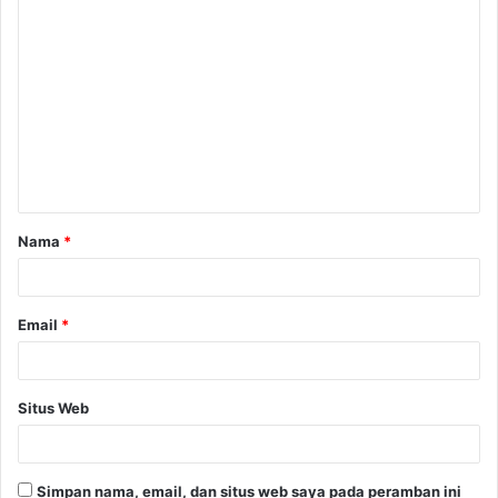
K
o
m
e
n
t
a
Nama
*
r
*
Email
*
Situs Web
Simpan nama, email, dan situs web saya pada peramban ini