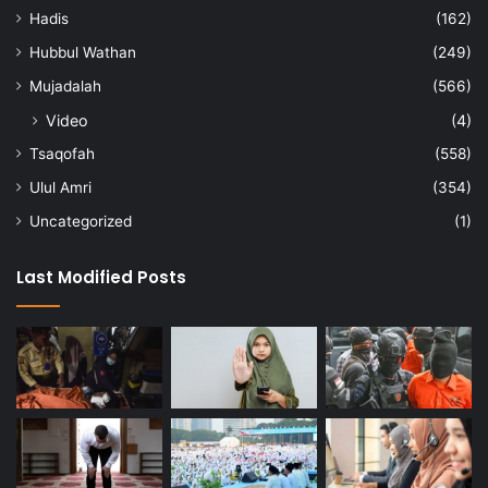
Hadis
(162)
Hubbul Wathan
(249)
Mujadalah
(566)
Video
(4)
Tsaqofah
(558)
Ulul Amri
(354)
Uncategorized
(1)
Last Modified Posts