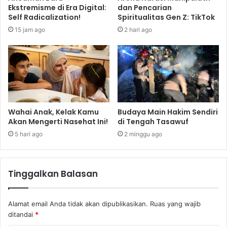
Ekstremisme di Era Digital:
dan Pencarian
Self Radicalization!
Spiritualitas Gen Z: TikTok
15 jam ago
2 hari ago
Wahai Anak, Kelak Kamu
Budaya Main Hakim Sendiri
Akan Mengerti Nasehat Ini!
di Tengah Tasawuf
5 hari ago
2 minggu ago
Tinggalkan Balasan
Alamat email Anda tidak akan dipublikasikan.
Ruas yang wajib
ditandai
*