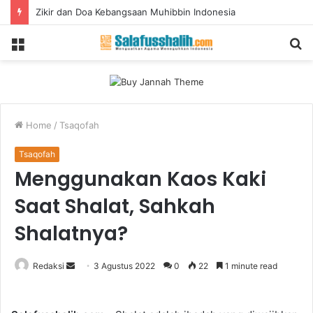
Zikir dan Doa Kebangsaan Muhibbin Indonesia
Menu
S
fo
Home
/
Tsaqofah
Tsaqofah
Menggunakan Kaos Kaki
Saat Shalat, Sahkah
Shalatnya?
Redaksi
S
3 Agustus 2022
0
22
1 minute read
e
n