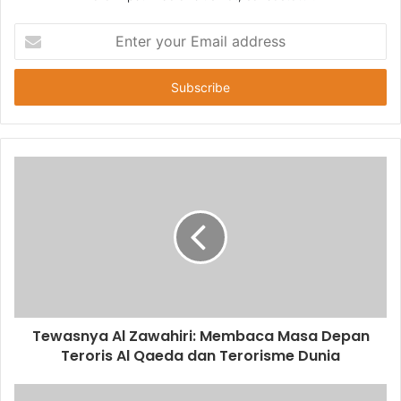
E
n
t
e
r
y
o
u
r
E
m
a
i
l
a
d
d
Tewasnya Al Zawahiri: Membaca Masa Depan
r
Teroris Al Qaeda dan Terorisme Dunia
e
s