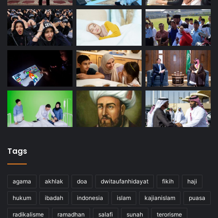
Tags
agama
akhlak
doa
dwitaufanhidayat
fikih
haji
hukum
ibadah
indonesia
islam
kajianislam
puasa
radikalisme
ramadhan
salafi
sunah
terorisme