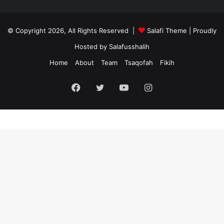
© Copyright 2026, All Rights Reserved |
Salafi Theme
| Proudly
Hosted by
Salafusshalih
Home
About
Team
Tsaqofah
Fikih
Facebook
Twitter
YouTube
Instagram