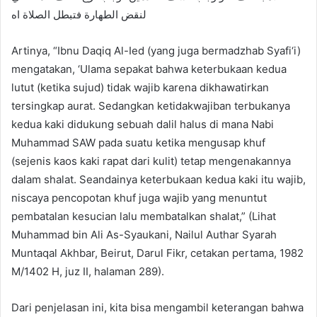
لنقض الطهارة فتبطل الصلاة اه
Artinya, “Ibnu Daqiq Al-Ied (yang juga bermadzhab Syafi‘i)
mengatakan, ‘Ulama sepakat bahwa keterbukaan kedua
lutut (ketika sujud) tidak wajib karena dikhawatirkan
tersingkap aurat. Sedangkan ketidakwajiban terbukanya
kedua kaki didukung sebuah dalil halus di mana Nabi
Muhammad SAW pada suatu ketika mengusap khuf
(sejenis kaos kaki rapat dari kulit) tetap mengenakannya
dalam shalat. Seandainya keterbukaan kedua kaki itu wajib,
niscaya pencopotan khuf juga wajib yang menuntut
pembatalan kesucian lalu membatalkan shalat,” (Lihat
Muhammad bin Ali As-Syaukani, Nailul Authar Syarah
Muntaqal Akhbar, Beirut, Darul Fikr, cetakan pertama, 1982
M/1402 H, juz II, halaman 289).
Dari penjelasan ini, kita bisa mengambil keterangan bahwa