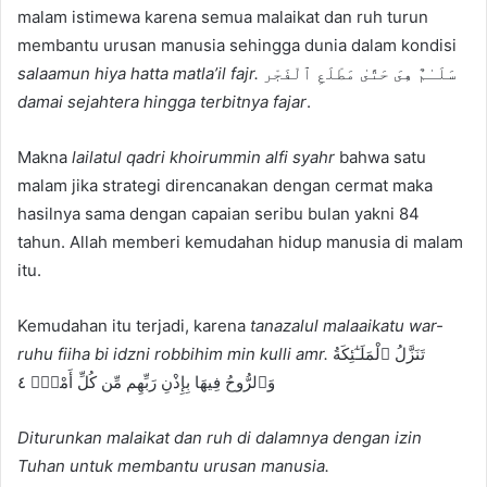
malam istimewa karena semua malaikat dan ruh turun
membantu urusan manusia sehingga dunia dalam kondisi
salaamun hiya hatta matla’il fajr.
سَلَـٰمٌ هِىَ حَتَّىٰ مَطْلَعِ ٱلْفَجْر
damai sejahtera hingga terbitnya fajar
.
Makna
lailatul qadri khoirummin alfi syahr
bahwa satu
malam jika strategi direncanakan dengan cermat maka
hasilnya sama dengan capaian seribu bulan yakni 84
tahun. Allah memberi kemudahan hidup manusia di malam
itu.
Kemudahan itu terjadi, karena
tanazalul malaaikatu war-
ruhu fiiha bi idzni robbihim min kulli amr.
تَنَزَّلُ ٱلْمَلَـٰٓئِكَةُ
وَٱلرُّوحُ فِيهَا بِإِذْنِ رَبِّهِم مِّن كُلِّ أَمْرٍۢ ٤
Diturunkan malaikat dan ruh di dalamnya dengan izin
Tuhan untuk membantu urusan manusia.