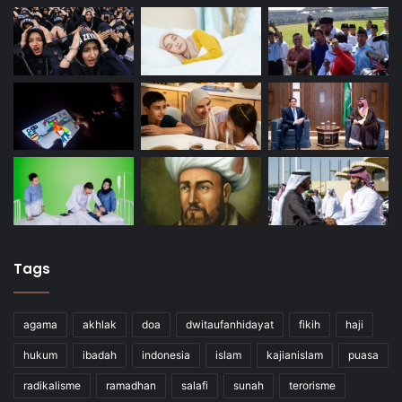
Tags
agama
akhlak
doa
dwitaufanhidayat
fikih
haji
hukum
ibadah
indonesia
islam
kajianislam
puasa
radikalisme
ramadhan
salafi
sunah
terorisme