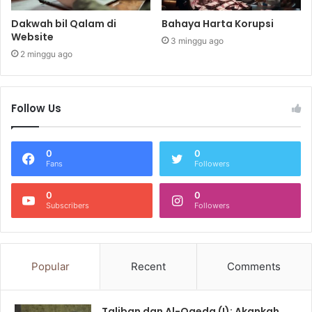
Dakwah bil Qalam di
Bahaya Harta Korupsi
Website
3 minggu ago
2 minggu ago
Follow Us
0
0
Fans
Followers
0
0
Subscribers
Followers
Popular
Recent
Comments
Taliban dan Al-Qaeda (I): Akankah