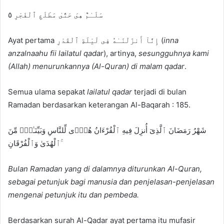
سَلَـٰمٌ هِىَ حَتَّىٰ مَطْلَعِ ٱلْفَجْرِ ٥
Ayat pertama إِنَّآ أَنزَلْنَـٰهُ فِى لَيْلَةِ ٱلْقَدْرِ (
inna
anzalnaahu fii lailatul qadar
), artinya,
sesungguhnya kami
(Allah) menurunkannya (Al-Quran) di malam qadar
.
Semua ulama sepakat
lailatul qadar
terjadi di bulan
Ramadan berdasarkan keterangan Al-Baqarah : 185.
شَهْرُ رَمَضَانَ ٱلَّذِىٓ أُنزِلَ فِيهِ ٱلْقُرْءَانُ هُدًۭى لِّلنَّاسِ وَبَيِّنَـٰتٍۢ مِّنَ
ٱلْهُدَىٰ وَٱلْفُرْقَانِ ۚ
Bulan Ramadan yang di dalamnya diturunkan Al-Quran,
sebagai petunjuk bagi manusia dan penjelasan-penjelasan
mengenai petunjuk itu dan pembeda.
Berdasarkan surah Al-Qadar ayat pertama itu mufasir