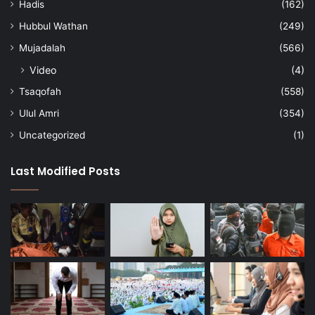
Hadis
(162)
Hubbul Wathan
(249)
Mujadalah
(566)
Video
(4)
Tsaqofah
(558)
Ulul Amri
(354)
Uncategorized
(1)
Last Modified Posts