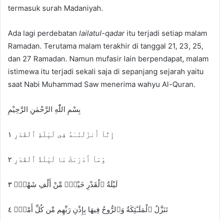
n
termasuk surah Madaniyah.
e
m
Ada lagi perdebatan
lailatul-qadar
itu terjadi setiap malam
a
Ramadan. Terutama malam terakhir di tanggal 21, 23, 25,
i
dan 27 Ramadan. Namun mufasir lain berpendapat, malam
l
istimewa itu terjadi sekali saja di sepanjang sejarah yaitu
saat Nabi Muhammad Saw menerima wahyu Al-Quran.
بِسْمِ اللّٰهِ الرَّحْمٰنِ الرَّحِيْمِ
إِنَّآ أَنزَلْنَـٰهُ فِى لَيْلَةِ ٱلْقَدْرِ ١
وَمَآ أَدْرَىٰكَ مَا لَيْلَةُ ٱلْقَدْرِ ٢
لَيْلَةُ ٱلْقَدْرِ خَيْرٌۭ مِّنْ أَلْفِ شَهْرٍۢ ٣
تَنَزَّلُ ٱلْمَلَـٰٓئِكَةُ وَٱلرُّوحُ فِيهَا بِإِذْنِ رَبِّهِم مِّن كُلِّ أَمْرٍۢ ٤