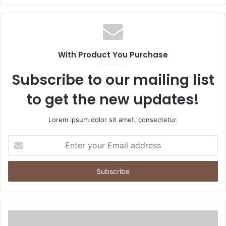
With Product You Purchase
Subscribe to our mailing list
to get the new updates!
Lorem ipsum dolor sit amet, consectetur.
E
n
t
e
r
y
o
u
r