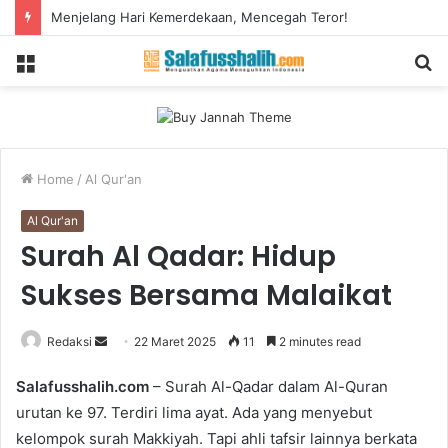
Menjelang Hari Kemerdekaan, Mencegah Teror!
Menu
S
fo
Home
/
Al Qur'an
Al Qur'an
Surah Al Qadar: Hidup
Sukses Bersama Malaikat
Redaksi
S
22 Maret 2025
11
2 minutes read
e
Salafusshalih.com
– Surah Al-Qadar dalam Al-Quran
n
urutan ke 97. Terdiri lima ayat. Ada yang menyebut
d
kelompok surah Makkiyah. Tapi ahli tafsir lainnya berkata
a