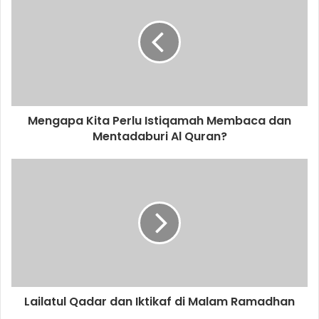
E
m
a
i
l
a
d
d
Mengapa Kita Perlu Istiqamah Membaca dan
r
Mentadaburi Al Quran?
e
s
s
Lailatul Qadar dan Iktikaf di Malam Ramadhan