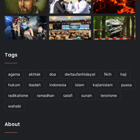
Tags
agama
akhlak
doa
dwitaufanhidayat
fikih
haji
hukum
ibadah
indonesia
islam
kajianislam
puasa
radikalisme
ramadhan
salafi
sunah
terorisme
wahabi
About