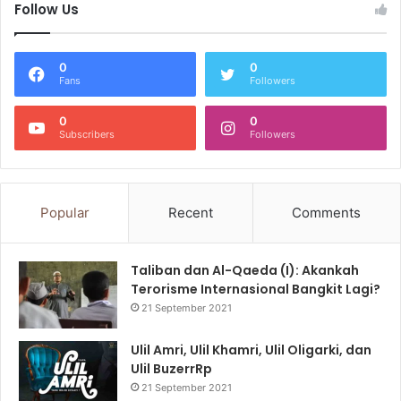
Follow Us
0
0
Fans
Followers
0
0
Subscribers
Followers
Popular
Recent
Comments
Taliban dan Al-Qaeda (I): Akankah
Terorisme Internasional Bangkit Lagi?
21 September 2021
Ulil Amri, Ulil Khamri, Ulil Oligarki, dan
Ulil BuzerrRp
21 September 2021