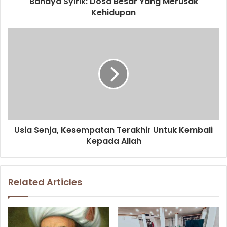
Bahaya Syirik: Dosa Besar Yang Merusak
r
Kehidupan
e
s
s
Usia Senja, Kesempatan Terakhir Untuk Kembali
Kepada Allah
Related Articles