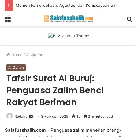
Momen Kemerdekaan, Agustus, dan Keniscayaan untuk Mewaspadai Terorisme
Menu
S
fo
Home
/
Al Qur'an
Al Qur'an
Tafsir Surat Al Buruj:
Penguasa Zalim Benci
Rakyat Beriman
Redaksi
S
3 Februari 2025
19
2 minutes read
e
Salafusshalih.com
– Penguasa zalim menekan orang-
n