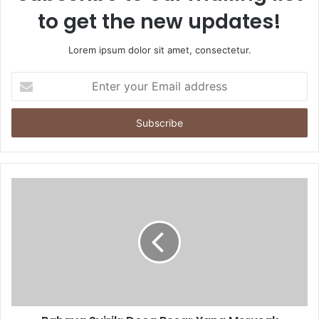
to get the new updates!
Lorem ipsum dolor sit amet, consectetur.
E
n
t
e
r
y
o
u
r
E
m
a
i
l
a
d
d