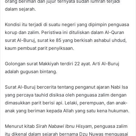
orang beriman dan jujur ternyata sudah lumrah terjadi
d
dalam sejarah.
a
n
e
Kondisi itu terjadi di suatu negeri yang dipimpin penguasa
m
korup dan zalim. Peristiwa ini dituliskan dalam Al-Quran
a
surat Al-Buruj, surat ke 85 yang berkisah ashabul uhdud,
i
kaum pembuat parit penyiksaan.
l
Golongan surat Makkiyah terdiri 22 ayat. Arti Al-Buruj
adalah gugusan bintang.
Surat Al-Buruj bercerita tentang penganut ajaran Nabi Isa
yang percaya tauhid disiksa oleh penguasa zalim dengan
dimasukkan parit berisi api. Lelaki, perempuan, dan anak-
anak yang beriman kepada Allah yang satu kena hukuman.
Menurut kitab
Sirah Nabawi Ibnu Hisyam
, penguasa zalim
itu dikenal dalam sejarah bernama Dzu Nuwas menguasai