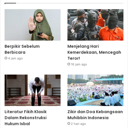
Berpikir Sebelum
Menjelang Hari
Berbicara
Kemerdekaan, Mencegah
Teror!
4 jam ago
16 jam ago
Literatur Fikih Klasik
Zikir dan Doa Kebangsaan
Dalam Rekonstruksi
Muhibbin Indonesia
Hukum Isbal
2 hari ago