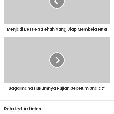
a
i
l
a
d
d
Menjadi Bestie Salehah Yang Siap Membela NKRI
r
e
s
s
Bagaimana Hukumnya Pujian Sebelum Shalat?
Related Articles