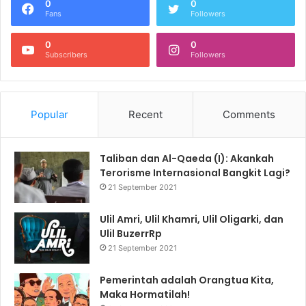
0
0
Fans
Followers
0
0
Subscribers
Followers
Popular
Recent
Comments
Taliban dan Al-Qaeda (I): Akankah
Terorisme Internasional Bangkit Lagi?
21 September 2021
Ulil Amri, Ulil Khamri, Ulil Oligarki, dan
Ulil BuzerrRp
21 September 2021
Pemerintah adalah Orangtua Kita,
Maka Hormatilah!