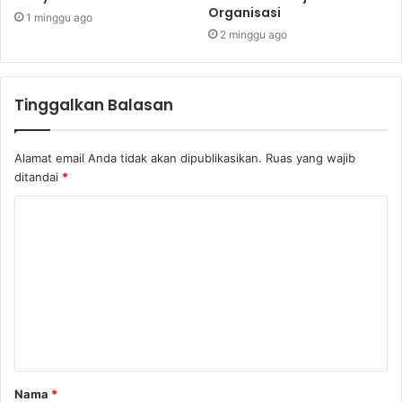
Organisasi
1 minggu ago
2 minggu ago
Tinggalkan Balasan
Alamat email Anda tidak akan dipublikasikan.
Ruas yang wajib
ditandai
*
K
o
m
e
n
t
a
Nama
*
r