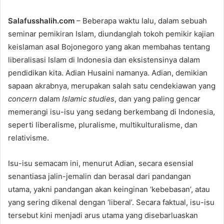
n
Salafusshalih.com
– Beberapa waktu lalu, dalam sebuah
d
seminar pemikiran Islam, diundanglah tokoh pemikir kajian
a
keislaman asal Bojonegoro yang akan membahas tentang
n
e
liberalisasi Islam di Indonesia dan eksistensinya dalam
m
pendidikan kita. Adian Husaini namanya. Adian, demikian
a
sapaan akrabnya, merupakan salah satu cendekiawan yang
i
concern
dalam
Islamic studies
, dan yang paling gencar
l
memerangi isu-isu yang sedang berkembang di Indonesia,
seperti liberalisme, pluralisme, multikulturalisme, dan
relativisme.
Isu-isu semacam ini, menurut Adian, secara esensial
senantiasa jalin-jemalin dan berasal dari pandangan
utama, yakni pandangan akan keinginan ‘kebebasan’, atau
yang sering dikenal dengan ‘liberal’. Secara faktual, isu-isu
tersebut kini menjadi arus utama yang disebarluaskan