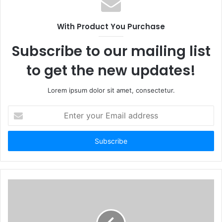
With Product You Purchase
Subscribe to our mailing list
to get the new updates!
Lorem ipsum dolor sit amet, consectetur.
E
n
t
e
r
y
o
u
r
E
m