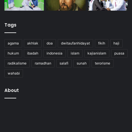
Tags
agama
akhlak
doa
dwitaufanhidayat
fikih
haji
hukum
ibadah
indonesia
islam
kajianislam
puasa
radikalisme
ramadhan
salafi
sunah
terorisme
wahabi
About