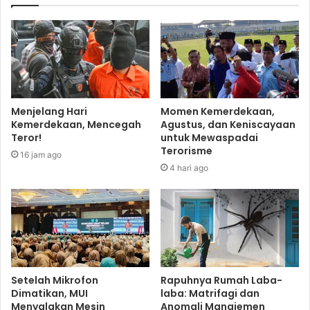
Menjelang Hari
Momen Kemerdekaan,
Kemerdekaan, Mencegah
Agustus, dan Keniscayaan
Teror!
untuk Mewaspadai
Terorisme
16 jam ago
4 hari ago
Setelah Mikrofon
Rapuhnya Rumah Laba-
Dimatikan, MUI
laba: Matrifagi dan
Menyalakan Mesin
Anomali Manajemen