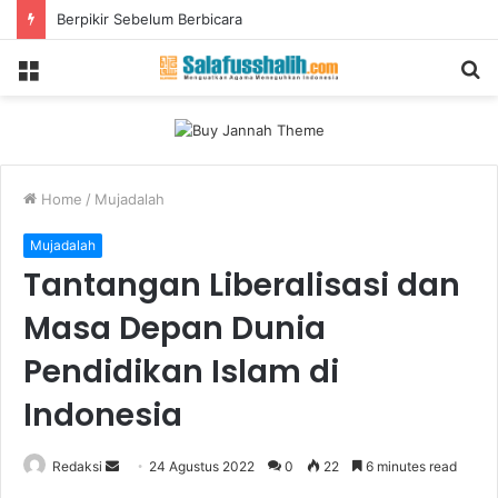
Berpikir Sebelum Berbicara
Menu
S
fo
Home
/
Mujadalah
Mujadalah
Tantangan Liberalisasi dan
Masa Depan Dunia
Pendidikan Islam di
Indonesia
Redaksi
S
24 Agustus 2022
0
22
6 minutes read
e