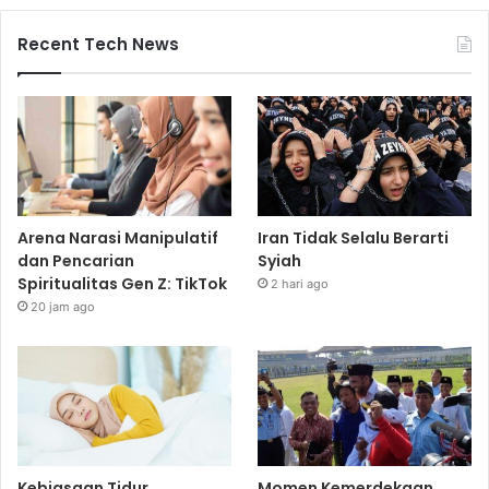
Recent Tech News
Arena Narasi Manipulatif
Iran Tidak Selalu Berarti
dan Pencarian
Syiah
Spiritualitas Gen Z: TikTok
2 hari ago
20 jam ago
Kebiasaan Tidur
Momen Kemerdekaan,