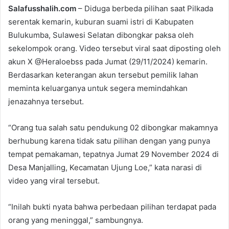
Salafusshalih.com
– Diduga berbeda pilihan saat Pilkada
n
serentak kemarin, kuburan suami istri di Kabupaten
d
Bulukumba, Sulawesi Selatan dibongkar paksa oleh
a
n
sekelompok orang. Video tersebut viral saat diposting oleh
e
akun X @Heraloebss pada Jumat (29/11/2024) kemarin.
m
Berdasarkan keterangan akun tersebut pemilik lahan
a
meminta keluarganya untuk segera memindahkan
i
jenazahnya tersebut.
l
“Orang tua salah satu pendukung 02 dibongkar makamnya
berhubung karena tidak satu pilihan dengan yang punya
tempat pemakaman, tepatnya Jumat 29 November 2024 di
Desa Manjalling, Kecamatan Ujung Loe,” kata narasi di
video yang viral tersebut.
“Inilah bukti nyata bahwa perbedaan pilihan terdapat pada
orang yang meninggal,” sambungnya.