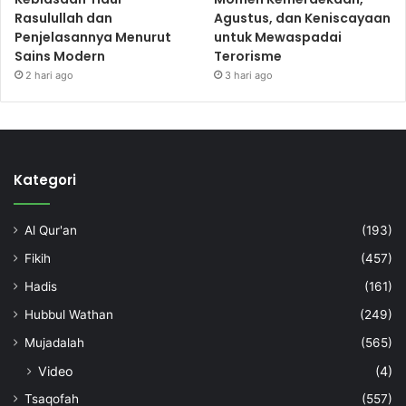
Rasulullah dan
Agustus, dan Keniscayaan
Penjelasannya Menurut
untuk Mewaspadai
Sains Modern
Terorisme
2 hari ago
3 hari ago
Kategori
Al Qur'an
(193)
Fikih
(457)
Hadis
(161)
Hubbul Wathan
(249)
Mujadalah
(565)
Video
(4)
Tsaqofah
(557)