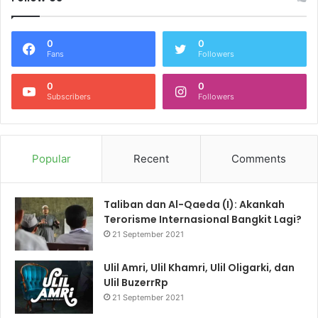
0
0
Fans
Followers
0
0
Subscribers
Followers
Popular
Recent
Comments
Taliban dan Al-Qaeda (I): Akankah
Terorisme Internasional Bangkit Lagi?
21 September 2021
Ulil Amri, Ulil Khamri, Ulil Oligarki, dan
Ulil BuzerrRp
21 September 2021