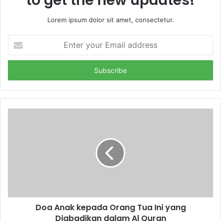
to get the new updates!
Lorem ipsum dolor sit amet, consectetur.
E
n
t
e
r
y
o
u
r
E
m
a
i
l
a
d
d
Doa Anak kepada Orang Tua Ini yang
r
Diabadikan dalam Al Quran