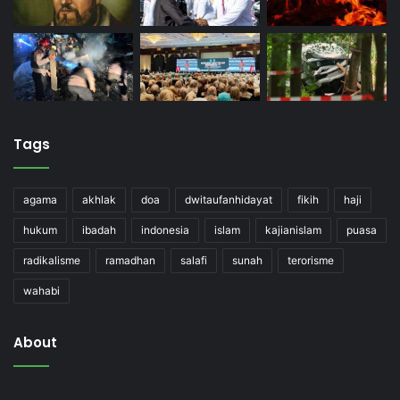
Tags
agama
akhlak
doa
dwitaufanhidayat
fikih
haji
hukum
ibadah
indonesia
islam
kajianislam
puasa
radikalisme
ramadhan
salafi
sunah
terorisme
wahabi
About