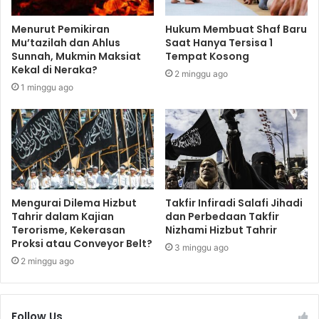
Menurut Pemikiran
Hukum Membuat Shaf Baru
Mu’tazilah dan Ahlus
Saat Hanya Tersisa 1
Sunnah, Mukmin Maksiat
Tempat Kosong
Kekal di Neraka?
2 minggu ago
1 minggu ago
Mengurai Dilema Hizbut
Takfir Infiradi Salafi Jihadi
Tahrir dalam Kajian
dan Perbedaan Takfir
Terorisme, Kekerasan
Nizhami Hizbut Tahrir
Proksi atau Conveyor Belt?
3 minggu ago
2 minggu ago
Follow Us