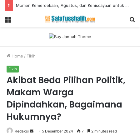
Momen Kemerdekaan, Agustus, dan Keniscayaan untuk Mewaspadai Terorisme
Menu
S
fo
Home
/
Fikih
Fikih
Akibat Beda Pilihan Politik,
Makam Warga
Dipindahkan, Bagaimana
Hukumnya?
Redaksi
S
5 Desember 2024
7
2 minutes read
e