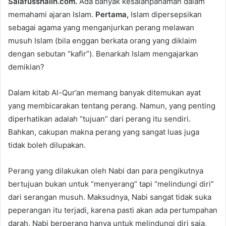
Salafusshalih.com.
Ada banyak kesalahpahaman dalam
d
memahami ajaran Islam.
Pertama,
Islam dipersepsikan
a
sebagai agama yang menganjurkan perang melawan
n
e
musuh Islam (bila enggan berkata orang yang diklaim
m
dengan sebutan “kafir”). Benarkah Islam mengajarkan
a
demikian?
i
l
Dalam kitab Al-Qur’an memang banyak ditemukan ayat
yang membicarakan tentang perang. Namun, yang penting
diperhatikan adalah “tujuan” dari perang itu sendiri.
Bahkan, cakupan makna perang yang sangat luas juga
tidak boleh dilupakan.
Perang yang dilakukan oleh Nabi dan para pengikutnya
bertujuan bukan untuk “menyerang” tapi “melindungi diri”
dari serangan musuh. Maksudnya, Nabi sangat tidak suka
peperangan itu terjadi, karena pasti akan ada pertumpahan
darah. Nabi berperang hanya untuk melindungi diri saja,