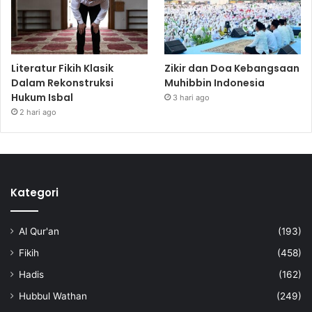
Literatur Fikih Klasik
Zikir dan Doa Kebangsaan
Dalam Rekonstruksi
Muhibbin Indonesia
Hukum Isbal
3 hari ago
2 hari ago
Kategori
Al Qur'an
(193)
Fikih
(458)
Hadis
(162)
Hubbul Wathan
(249)