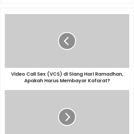
y
o
u
r
E
m
a
i
l
a
d
d
Video Call Sex (VCS) di Siang Hari Ramadhan,
r
Apakah Harus Membayar Kafarat?
e
s
s