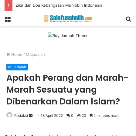
Zikir dan Doa Kebangsaan Muhibbin Indonesia
Menu
S
fo
Home
/
Mujadalah
Mujadalah
Apakah Perang dan Marah-
Marah Sesuatu yang
Dibenarkan Dalam Islam?
Redaksi
S
18 April 2022
0
20
2 minutes read
e
n