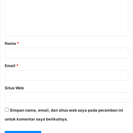
e
n
t
a
Nama
*
r
*
Email
*
Situs Web
Simpan nama, email, dan situs web saya pada peramban ini
untuk komentar saya berikutnya.