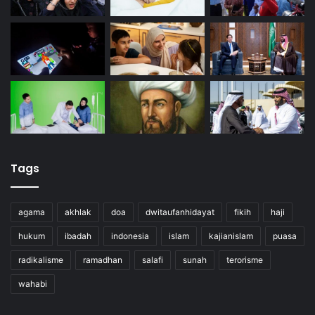
Tags
agama
akhlak
doa
dwitaufanhidayat
fikih
haji
hukum
ibadah
indonesia
islam
kajianislam
puasa
radikalisme
ramadhan
salafi
sunah
terorisme
wahabi