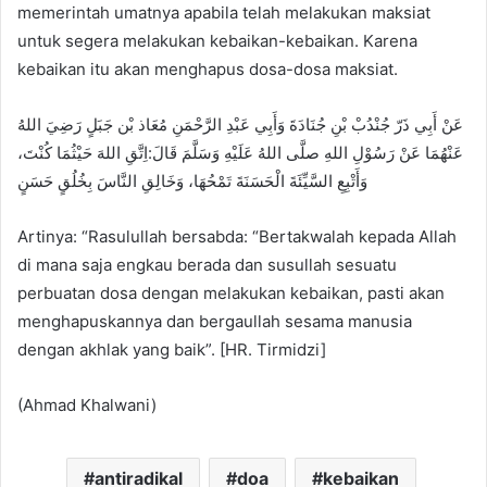
memerintah umatnya apabila telah melakukan maksiat
untuk segera melakukan kebaikan-kebaikan. Karena
kebaikan itu akan menghapus dosa-dosa maksiat.
عَنْ أَبِي ذَرّ جُنْدُبْ بْنِ جُنَادَةَ وَأَبِي عَبْدِ الرَّحْمَنِ مُعَاذ بْن جَبَلٍ رَضِيَ اللهُ
عَنْهُمَا عَنْ رَسُوْلِ اللهِ صلَّى اللهُ عَلَيْهِ وَسَلَّمَ قَالَ:اِتَّقِ اللهَ حَيْثُمَا كُنْتَ،
وَأَتْبِعِ السَّيِّئَةَ الْحَسَنَةَ تَمْحُهَا، وَخَالِقِ النَّاسَ بِخُلُقٍ حَسَنٍ
Artinya: “Rasulullah bersabda: “Bertakwalah kepada Allah
di mana saja engkau berada dan susullah sesuatu
perbuatan dosa dengan melakukan kebaikan, pasti akan
menghapuskannya dan bergaullah sesama manusia
dengan akhlak yang baik”. [HR. Tirmidzi]
(Ahmad Khalwani)
antiradikal
doa
kebaikan