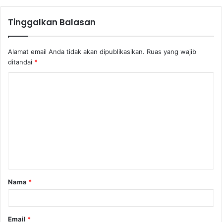
Tinggalkan Balasan
Alamat email Anda tidak akan dipublikasikan.
Ruas yang wajib
ditandai
*
K
o
m
e
n
t
a
Nama
*
r
*
Email
*