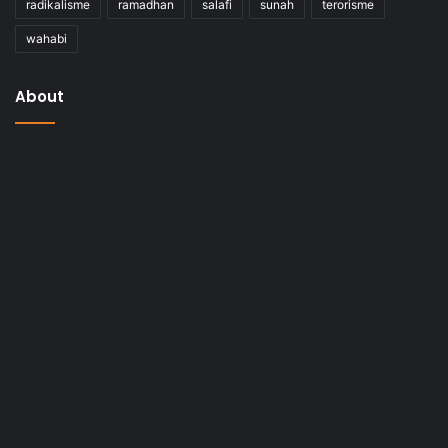
radikalisme
ramadhan
salafi
sunah
terorisme
wahabi
About