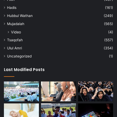
Hadis
(161)
Hubbul Wathan
(249)
Mujadalah
(565)
Video
(4)
Tsaqofah
(557)
Ulul Amri
(354)
Uncategorized
(1)
Last Modified Posts