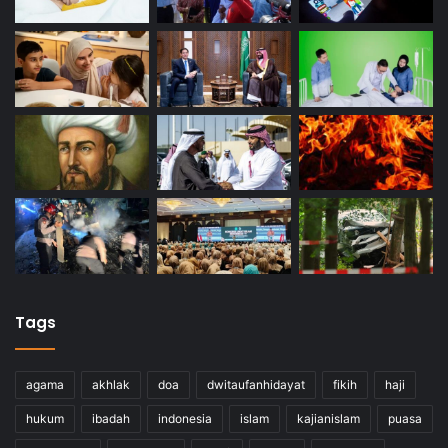
Tags
agama
akhlak
doa
dwitaufanhidayat
fikih
haji
hukum
ibadah
indonesia
islam
kajianislam
puasa