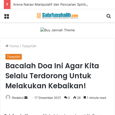
Arena Narasi Manipulatif dan Pencarian Spiritualitas Gen Z: TikTok
Menu
S
fo
Home
/
Tsaqofah
Tsaqofah
Bacalah Doa Ini Agar Kita
Selalu Terdorong Untuk
Melakukan Kebaikan!
Redaksi
S
17 Desember 2021
0
26
1 minute read
e
n