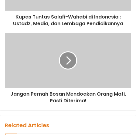
a
d
d
Kupas Tuntas Salafi-Wahabi di Indonesia :
r
Ustadz, Media, dan Lembaga Pendidikannya
e
s
s
Jangan Pernah Bosan Mendoakan Orang Mati,
Pasti Diterima!
Related Articles