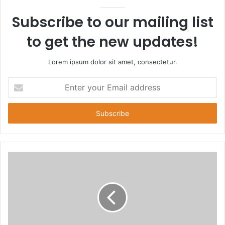
Subscribe to our mailing list
to get the new updates!
Lorem ipsum dolor sit amet, consectetur.
E
n
t
e
r
y
o
u
r
E
m
a
i
l