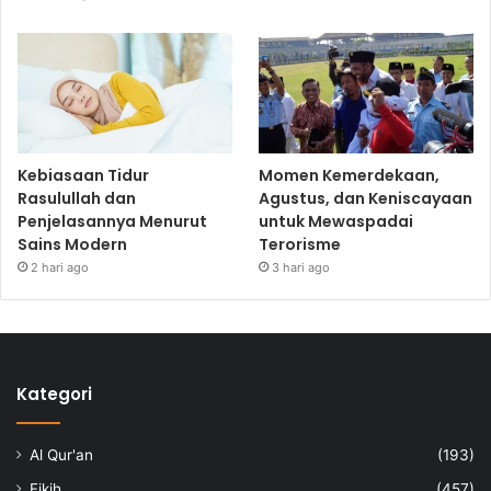
Kebiasaan Tidur
Momen Kemerdekaan,
Rasulullah dan
Agustus, dan Keniscayaan
Penjelasannya Menurut
untuk Mewaspadai
Sains Modern
Terorisme
2 hari ago
3 hari ago
Kategori
Al Qur'an
(193)
Fikih
(457)