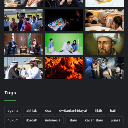
Tags
agama
akhlak
doa
dwitaufanhidayat
fikih
haji
hukum
ibadah
indonesia
islam
kajianislam
puasa