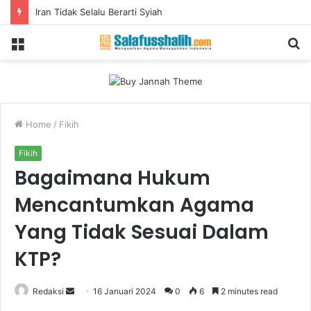
Iran Tidak Selalu Berarti Syiah
Menu
S
fo
Home
/
Fikih
Fikih
Bagaimana Hukum
Mencantumkan Agama
Yang Tidak Sesuai Dalam
KTP?
Redaksi
S
16 Januari 2024
0
6
2 minutes read
e