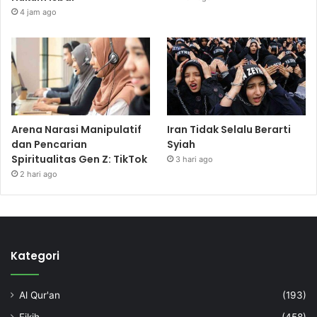
4 jam ago
Arena Narasi Manipulatif
Iran Tidak Selalu Berarti
dan Pencarian
Syiah
Spiritualitas Gen Z: TikTok
3 hari ago
2 hari ago
Kategori
Al Qur'an
(193)