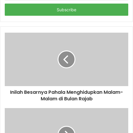
t
e
r
y
o
u
r
E
m
a
i
l
a
d
d
Inilah Besarnya Pahala Menghidupkan Malam-
r
Malam di Bulan Rajab
e
s
s