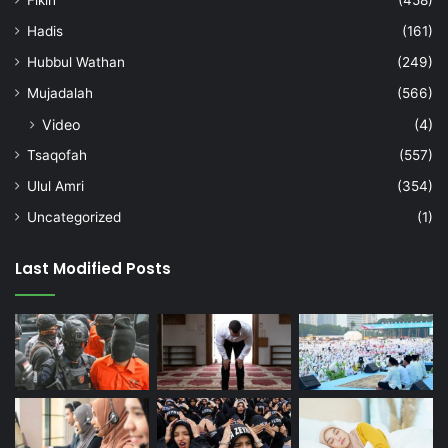
Fikih
(458)
Hadis
(161)
Hubbul Wathan
(249)
Mujadalah
(566)
Video
(4)
Tsaqofah
(557)
Ulul Amri
(354)
Uncategorized
(1)
Last Modified Posts