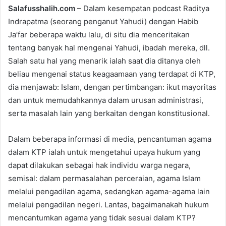
Salafusshalih.com
– Dalam kesempatan podcast Raditya
n
Indrapatma (seorang penganut Yahudi) dengan Habib
d
Ja’far beberapa waktu lalu, di situ dia menceritakan
a
n
tentang banyak hal mengenai Yahudi, ibadah mereka, dll.
e
Salah satu hal yang menarik ialah saat dia ditanya oleh
m
beliau mengenai status keagaamaan yang terdapat di KTP,
a
dia menjawab: Islam, dengan pertimbangan: ikut mayoritas
i
dan untuk memudahkannya dalam urusan administrasi,
l
serta masalah lain yang berkaitan dengan konstitusional.
Dalam beberapa informasi di media, pencantuman agama
dalam KTP ialah untuk mengetahui upaya hukum yang
dapat dilakukan sebagai hak individu warga negara,
semisal: dalam permasalahan perceraian, agama Islam
melalui pengadilan agama, sedangkan agama-agama lain
melalui pengadilan negeri. Lantas, bagaimanakah hukum
mencantumkan agama yang tidak sesuai dalam KTP?