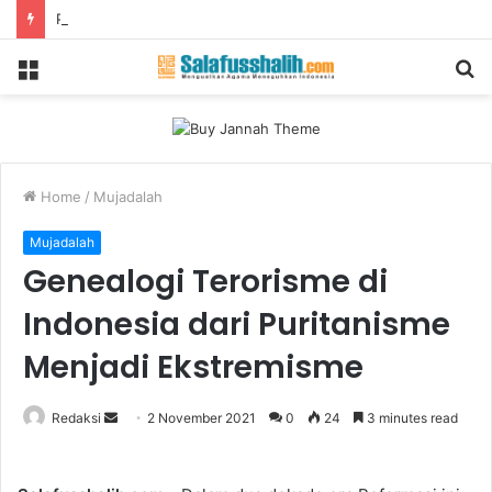
Pintu Masuk Radikalisme Anak Yang Perlu Diwaspadai: Game Online
Menu
S
fo
Home
/
Mujadalah
Mujadalah
Genealogi Terorisme di
Indonesia dari Puritanisme
Menjadi Ekstremisme
Redaksi
S
2 November 2021
0
24
3 minutes read
e
n