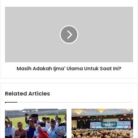
r
e
s
s
Masih Adakah Ijma' Ulama Untuk Saat Ini?
Related Articles