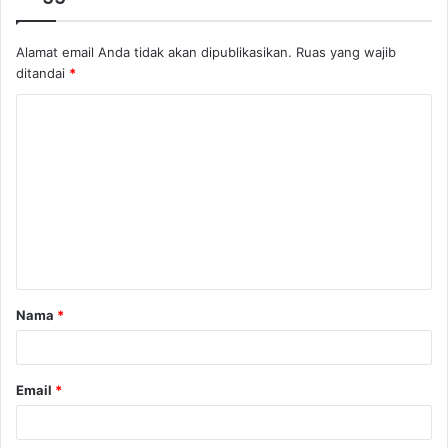
Alamat email Anda tidak akan dipublikasikan.
Ruas yang wajib
ditandai
*
K
o
m
e
n
t
a
Nama
*
r
*
Email
*