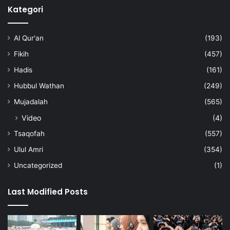
Kategori
Al Qur'an
(193)
Fikih
(457)
Hadis
(161)
Hubbul Wathan
(249)
Mujadalah
(565)
Video
(4)
Tsaqofah
(557)
Ulul Amri
(354)
Uncategorized
(1)
Last Modified Posts