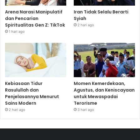
Arena Narasi Manipulatif
Iran Tidak Selalu Berarti
dan Pencarian
Syiah
Spiritualitas Gen Z: TikTok
2 hari ago
1 hari ago
Kebiasaan Tidur
Momen Kemerdekaan,
Rasulullah dan
Agustus, dan Keniscayaan
Penjelasannya Menurut
untuk Mewaspadai
Sains Modern
Terorisme
2 hari ago
3 hari ago