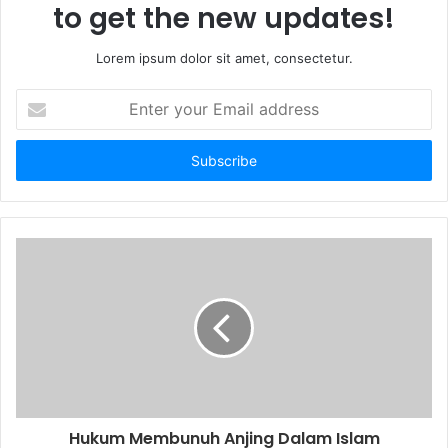
to get the new updates!
Lorem ipsum dolor sit amet, consectetur.
E
n
t
e
r
y
o
u
r
E
m
a
i
l
a
d
d
Hukum Membunuh Anjing Dalam Islam