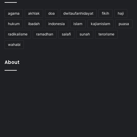
agama
akhlak
doa
dwitaufanhidayat
fikih
haji
hukum
ibadah
indonesia
islam
kajianislam
puasa
radikalisme
ramadhan
salafi
sunah
terorisme
wahabi
About