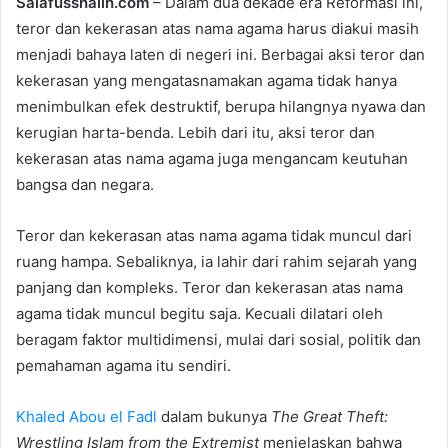
Salafusshalih.com
– Dalam dua dekade era Reformasi ini,
d
teror dan kekerasan atas nama agama harus diakui masih
a
menjadi bahaya laten di negeri ini. Berbagai aksi teror dan
n
e
kekerasan yang mengatasnamakan agama tidak hanya
m
menimbulkan efek destruktif, berupa hilangnya nyawa dan
a
kerugian harta-benda. Lebih dari itu, aksi teror dan
i
kekerasan atas nama agama juga mengancam keutuhan
l
bangsa dan negara.
Teror dan kekerasan atas nama agama tidak muncul dari
ruang hampa. Sebaliknya, ia lahir dari rahim sejarah yang
panjang dan kompleks. Teror dan kekerasan atas nama
agama tidak muncul begitu saja. Kecuali dilatari oleh
beragam faktor multidimensi, mulai dari sosial, politik dan
pemahaman agama itu sendiri.
Khaled Abou el Fadl
dalam bukunya
The Great Theft:
Wrestling Islam from the Extremist
menjelaskan bahwa