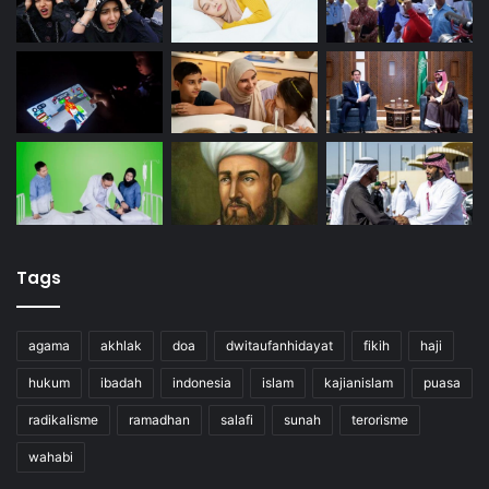
Tags
agama
akhlak
doa
dwitaufanhidayat
fikih
haji
hukum
ibadah
indonesia
islam
kajianislam
puasa
radikalisme
ramadhan
salafi
sunah
terorisme
wahabi