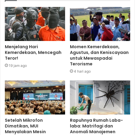
Menjelang Hari
Momen Kemerdekaan,
Kemerdekaan, Mencegah
Agustus, dan Keniscayaan
Teror!
untuk Mewaspadai
Terorisme
19 jam ago
4 hari ago
Setelah Mikrofon
Rapuhnya Rumah Laba-
Dimatikan, MUI
laba: Matrifagi dan
Menyalakan Mesin
Anomali Manajemen