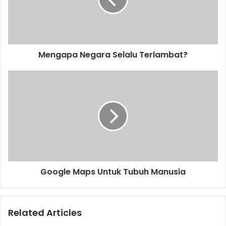
i
l
a
d
d
Mengapa Negara Selalu Terlambat?
r
e
s
s
Google Maps Untuk Tubuh Manusia
Related Articles