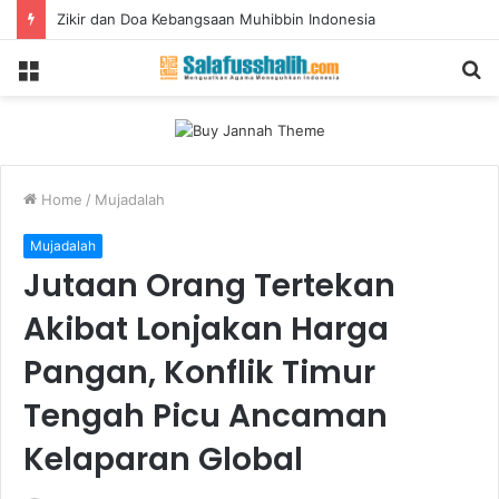
Zikir dan Doa Kebangsaan Muhibbin Indonesia
Menu
S
fo
Home
/
Mujadalah
Mujadalah
Jutaan Orang Tertekan
Akibat Lonjakan Harga
Pangan, Konflik Timur
Tengah Picu Ancaman
Kelaparan Global