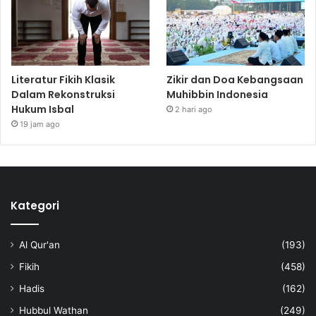
Literatur Fikih Klasik
Zikir dan Doa Kebangsaan
Dalam Rekonstruksi
Muhibbin Indonesia
Hukum Isbal
2 hari ago
19 jam ago
Kategori
Al Qur'an
(193)
Fikih
(458)
Hadis
(162)
Hubbul Wathan
(249)