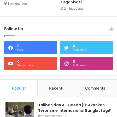
Organisasi
1 minggu ago
2 minggu ago
Follow Us
0
0
Fans
Followers
0
0
Subscribers
Followers
Popular
Recent
Comments
Taliban dan Al-Qaeda (I): Akankah
Terorisme Internasional Bangkit Lagi?
21 September 2021