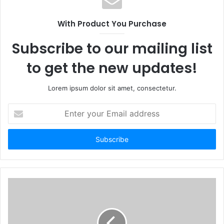
With Product You Purchase
Subscribe to our mailing list
to get the new updates!
Lorem ipsum dolor sit amet, consectetur.
E
n
t
e
r
y
o
u
r
E
m
a