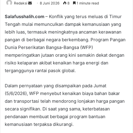
Redaksi
S
8 Juni 2026
8
1 minute read
e
Salafusshalih.com
– Konflik yang terus meluas di Timur
n
Tengah mulai memunculkan dampak kemanusiaan yang
d
lebih luas, termasuk meningkatnya ancaman kerawanan
a
n
pangan di berbagai negara berkembang. Program Pangan
e
Dunia Perserikatan Bangsa-Bangsa (WFP)
m
memperingatkan jutaan orang kini semakin dekat dengan
a
risiko kelaparan akibat kenaikan harga energi dan
i
terganggunya rantai pasok global.
l
Dalam pernyataan yang disampaikan pada Jumat
(5/6/2026), WFP menyebut kenaikan biaya bahan bakar
dan transportasi telah mendorong lonjakan harga pangan
secara signifikan. Di saat yang sama, keterbatasan
pendanaan membuat berbagai program bantuan
kemanusiaan terpaksa dikurangi.