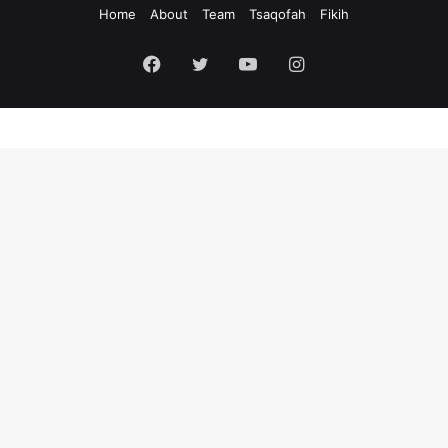
Home
About
Team
Tsaqofah
Fikih
Facebook
Twitter
YouTube
Instagram