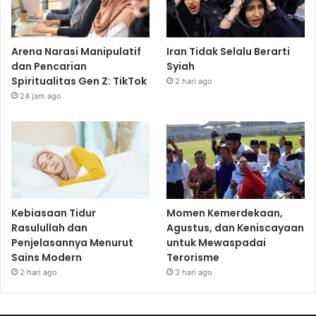
Arena Narasi Manipulatif
Iran Tidak Selalu Berarti
dan Pencarian
Syiah
Spiritualitas Gen Z: TikTok
2 hari ago
24 jam ago
Kebiasaan Tidur
Momen Kemerdekaan,
Rasulullah dan
Agustus, dan Keniscayaan
Penjelasannya Menurut
untuk Mewaspadai
Sains Modern
Terorisme
2 hari ago
3 hari ago