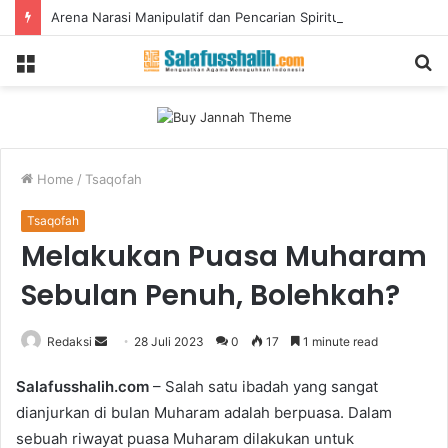
Arena Narasi Manipulatif dan Pencarian Spiritualitas Gen Z: TikTok
Menu
S
fo
Home
/
Tsaqofah
Tsaqofah
Melakukan Puasa Muharam
Sebulan Penuh, Bolehkah?
Redaksi
S
28 Juli 2023
0
17
1 minute read
e
Salafusshalih.com
– Salah satu ibadah yang sangat
n
dianjurkan di bulan Muharam adalah berpuasa. Dalam
d
sebuah riwayat puasa Muharam dilakukan untuk
a