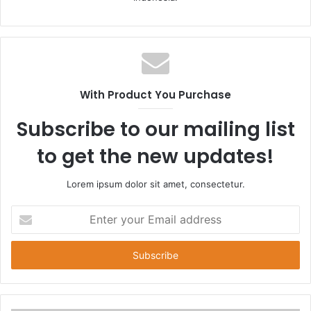
With Product You Purchase
Subscribe to our mailing list
to get the new updates!
Lorem ipsum dolor sit amet, consectetur.
E
n
t
e
r
y
o