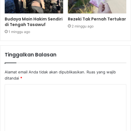
Budaya Main Hakim Sendiri
Rezeki Tak Pernah Tertukar
di Tengah Tasawuf
2 minggu ago
1 minggu ago
Tinggalkan Balasan
Alamat email Anda tidak akan dipublikasikan.
Ruas yang wajib
ditandai
*
K
o
m
e
n