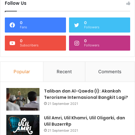
Follow Us
0
0
Fans
Followers
0
0
Subscribers
Followers
Popular
Recent
Comments
Taliban dan Al-Qaeda (I): Akankah
Terorisme Internasional Bangkit Lagi?
21 September 2021
Ulil Amri, Ulil Khamri, Ulil Oligarki, dan
Ulil BuzerrRp
21 September 2021