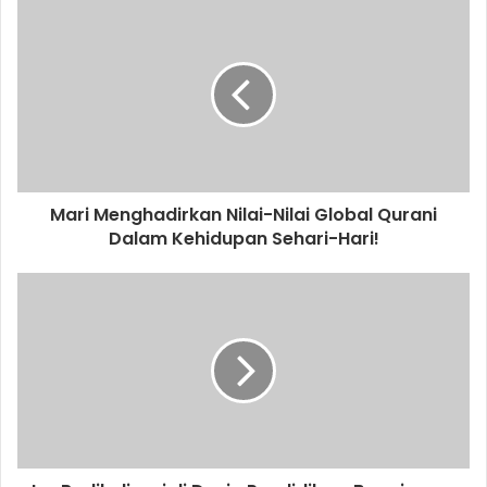
u
r
E
m
a
i
l
a
d
d
Mari Menghadirkan Nilai-Nilai Global Qurani
r
Dalam Kehidupan Sehari-Hari!
e
s
s