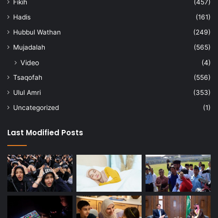
Fikih
(457)
Hadis
(161)
Hubbul Wathan
(249)
Mujadalah
(565)
Video
(4)
Tsaqofah
(556)
Ulul Amri
(353)
Uncategorized
(1)
Last Modified Posts