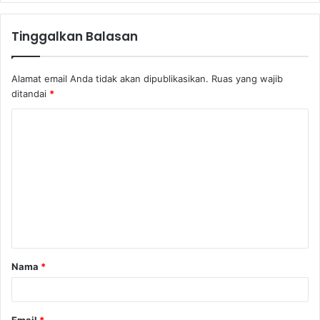
Tinggalkan Balasan
Alamat email Anda tidak akan dipublikasikan.
Ruas yang wajib
ditandai
*
K
o
m
e
n
t
a
Nama
*
r
*
Email
*