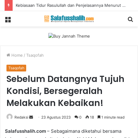
Kebiasaan Tidur Rasulullah dan Penjelasannya Menurut Sains Modern
Menu
S
fo
Home
/
Tsaqofah
Tsaqofah
Sebelum Datangnya Tujuh
Kondisi, Bersegeralah
Melakukan Kebaikan!
Redaksi
S
23 Agustus 2023
0
18
1 minute read
e
Salafusshalih.com
– Sebagaimana diketahui bersama
n