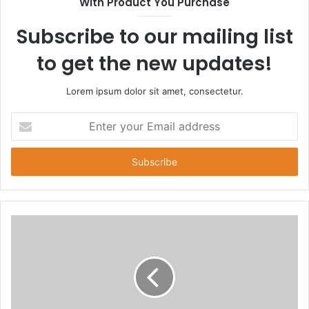
With Product You Purchase
Subscribe to our mailing list
to get the new updates!
Lorem ipsum dolor sit amet, consectetur.
E
n
t
e
r
y
o
u
r
E
m
a
i
l