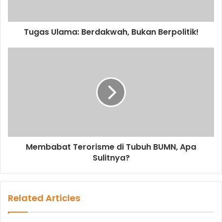
a
d
d
Tugas Ulama: Berdakwah, Bukan Berpolitik!
r
e
s
s
Membabat Terorisme di Tubuh BUMN, Apa
Sulitnya?
Related Articles