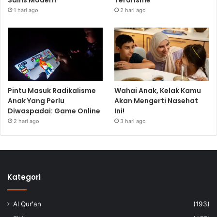
1 hari ago
2 hari ago
Pintu Masuk Radikalisme
Wahai Anak, Kelak Kamu
Anak Yang Perlu
Akan Mengerti Nasehat
Diwaspadai: Game Online
Ini!
2 hari ago
3 hari ago
Kategori
Al Qur'an
(193)