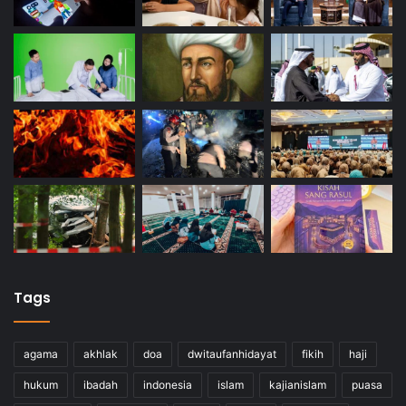
Tags
agama
akhlak
doa
dwitaufanhidayat
fikih
haji
hukum
ibadah
indonesia
islam
kajianislam
puasa