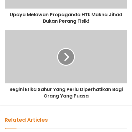
a
d
d
Upaya Melawan Propaganda HTI: Makna Jihad
r
Bukan Perang Fisik!
e
s
s
Begini Etika Sahur Yang Perlu Diperhatikan Bagi
Orang Yang Puasa
Related Articles