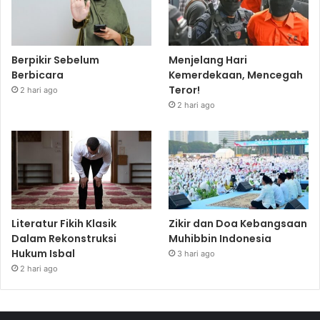
Berpikir Sebelum
Menjelang Hari
Berbicara
Kemerdekaan, Mencegah
Teror!
2 hari ago
2 hari ago
Literatur Fikih Klasik
Zikir dan Doa Kebangsaan
Dalam Rekonstruksi
Muhibbin Indonesia
Hukum Isbal
3 hari ago
2 hari ago