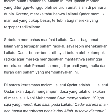
malam bulan Ramadhan. Malam ini merupakan momen
d
yang ditunggu-tunggu oleh seluruh umat Islam di penjuru
a
n
dunia. Karena, mereka tahu bahwa Lailatul Qadar memiliki
e
manfaat yang cukup besar, terlebih bagi mereka yang
m
terpapar radikalisme.
a
i
Sebelum membahas manfaat Lailatul Qadar bagi umat
l
Islam yang terpapar paham radikal, saya lebih menekankan
Lailatul Qadar benar-benar dihayati belum oleh kelompok
radikal agar mereka mendapatkan manfaatnya sehingga
mereka setelah Ramadhan menjadi pribadi yang mulia dan
hijrah dari paham yang membahayakan ini.
Di antara keutamaan malam Lailatul Qadar adalah 1- Lailatul
Qadar akan dapat mengampuni dosa yang telah dilakukan
di masa lalu. Nabi Muhammad Saw. menyebutkan, “
Siapa
saja yang mendirikan salat pada Lailatul Qadar karena iman
dan hanya mengharap pahala dari Allah, niscaya diampuni