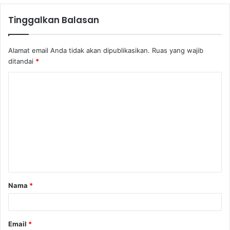
Tinggalkan Balasan
Alamat email Anda tidak akan dipublikasikan.
Ruas yang wajib
ditandai
*
K
o
m
e
n
t
a
Nama
*
r
*
Email
*