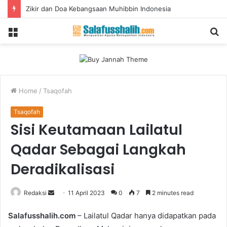
Zikir dan Doa Kebangsaan Muhibbin Indonesia
Menu
S
fo
Home
/
Tsaqofah
Tsaqofah
Sisi Keutamaan Lailatul
Qadar Sebagai Langkah
Deradikalisasi
Redaksi
S
11 April 2023
0
7
2 minutes read
e
Salafusshalih.com
– Lailatul Qadar hanya didapatkan pada
n