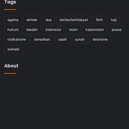
Tags
agama
akhlak
doa
dwitaufanhidayat
fikih
haji
hukum
ibadah
indonesia
islam
kajianislam
puasa
radikalisme
ramadhan
salafi
sunah
terorisme
wahabi
About