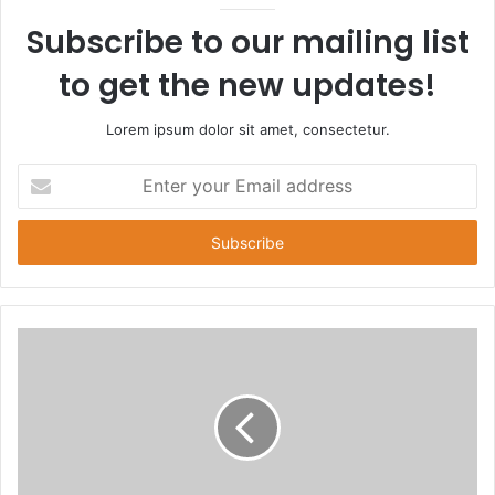
Subscribe to our mailing list
to get the new updates!
Lorem ipsum dolor sit amet, consectetur.
E
n
t
e
r
y
o
u
r
E
m
a
i
l