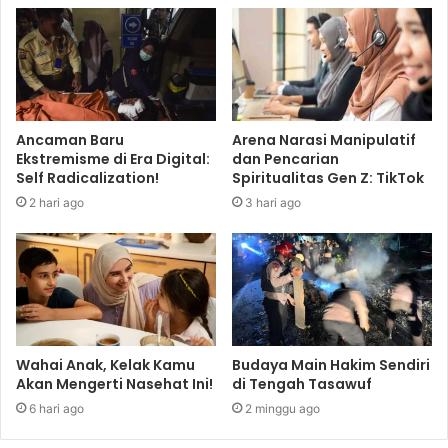
Ancaman Baru
Arena Narasi Manipulatif
Ekstremisme di Era Digital:
dan Pencarian
Self Radicalization!
Spiritualitas Gen Z: TikTok
2 hari ago
3 hari ago
Wahai Anak, Kelak Kamu
Budaya Main Hakim Sendiri
Akan Mengerti Nasehat Ini!
di Tengah Tasawuf
6 hari ago
2 minggu ago