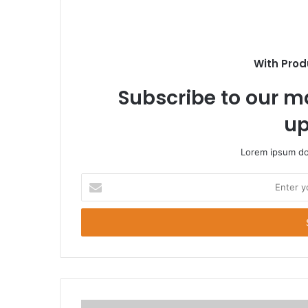
With Prod
Subscribe to our ma
up
Lorem ipsum dol
E
n
t
e
r
y
o
u
r