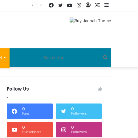
Facebook
Twitter
YouTube
Instagram
Log
Random
Sidebar
In
Article
Search
H
for
Follow Us
0
0
Fans
Followers
0
0
Subscribers
Followers