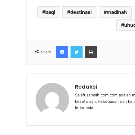
baqi
destinasi
madinah
uhu
Facebook
Twitter
Print
Share
Redaksi
Salafusshalih.com.com adalah m
kesetaraan, kebebasan dan ke
Indonesia.