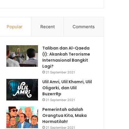
Popular
Recent
Comments
Taliban dan Al-Qaeda
(I): Akankah Terorisme
Internasional Bangkit
Lagi?
21 September 2021
Ulil Amri, Ulil Khamri, Ulil
Oligarki, dan Ulil
BuzerrRp
21 September 2021
Pemerintah adalah
Orangtua Kita, Maka
Hormatilah!
21 September 2021