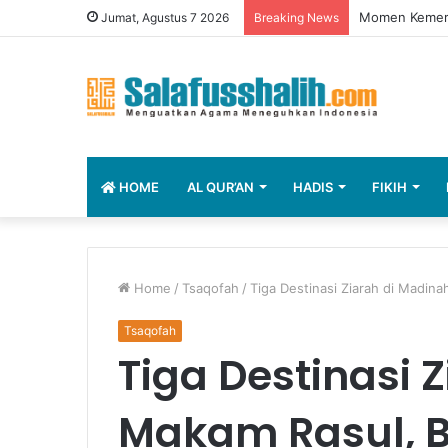
Momen Kemerd
Jumat, Agustus 7 2026
Breaking News
HOME
AL QUR’AN
HADIS
FIKIH
Home
/
Tsaqofah
/
Tiga Destinasi Ziarah di Madin
Tsaqofah
Tiga Destinasi 
Makam Rasul, B