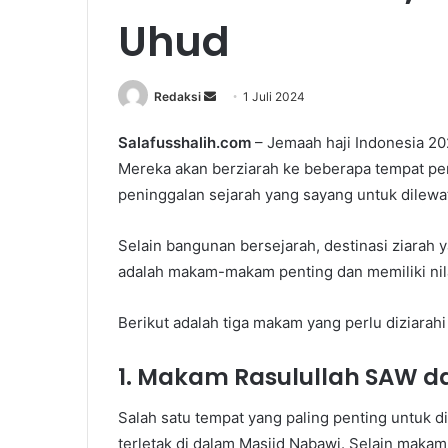
Uhud
Redaksi
S
1 Juli 2024
e
Salafusshalih.com
– Jemaah haji Indonesia 20
n
Mereka akan berziarah ke beberapa tempat pent
d
a
peninggalan sejarah yang sayang untuk dilewa
n
e
Selain bangunan bersejarah, destinasi ziarah 
m
adalah makam-makam penting dan memiliki nilai
a
i
Berikut adalah tiga makam yang perlu diziarahi
l
1. Makam Rasulullah SAW d
Salah satu tempat yang paling penting untuk d
terletak di dalam Masjid Nabawi. Selain makam 