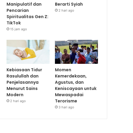
Manipulatif dan
Berarti Syiah
Pencarian
2 hari ago
Spiritualitas Gen Z:
TikTok
15 jam ago
Kebiasaan Tidur
Momen
Rasulullah dan
Kemerdekaan,
Penjelasannya
Agustus, dan
Menurut Sains
Keniscayaan untuk
Modern
Mewaspadai
Terorisme
2 hari ago
3 hari ago