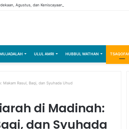
ekaan, Agustus, dan Keniscayaan untuk Mewaspadai Terorisme
MUJADALAH
ULUL AMRI
HUBBUL WATHAN
TSAQOFA
ah: Makam Rasul, Baqi, dan Syuhada Uhud
Ziarah di Madinah:
aqi, dan Syuhada