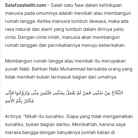
Salafusshalih.com
– Salah satu fase dalam kehidupan
n
manusia pada umumnya adalah menikah atau membangun
d
rumah tangga. Ketika manusia tumbuh dewasa, maka ada
a
n
rasa natural dan alami yang tumbuh dalam dirinya yaitu
e
cinta. Dengan cinta inilah, manusia akan membangun
m
rumah tanggan dan pernikahannya menuju keberkahan.
a
i
Membangun rumah tangga atau menikah itu merupakan
l
sunah Nabi. Bahkan Nabi Muhammad bersabda orang yang
tidak menikah bukan termasuk bagian dari umatnya.
النِّكَاحُ مِنْ سُنَّتِى فَمَنْ لَمْ يَعْمَلْ بِسُنَّتِى فَلَيْسَ مِنِّى وَتَزَوَّجُوا فَإِنِّى
مُكَاثِرٌ بِكُمُ الأُمَمَ
Artinya: “Nikah itu sunahku. Siapa yang tidak mengamalkan
sunahku, bukan bagian dariku. Menikahlah, karena saya
merasa bangga dengan banyaknya jumlah kalian di