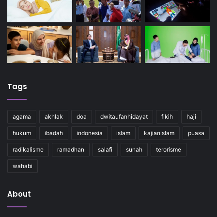
Tags
agama
akhlak
doa
dwitaufanhidayat
fikih
haji
hukum
ibadah
indonesia
islam
kajianislam
puasa
radikalisme
ramadhan
salafi
sunah
terorisme
wahabi
About