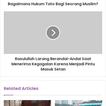
d
Bagaimana Hukum Tato Bagi Seorang Muslim?
r
e
s
s
Rasulullah Larang Berandai-Andai Saat
Menerima Kegagalan Karena Menjadi Pintu
Masuk Setan
Related Articles