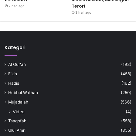
Teror!
2 hari ago
3 hari ago
Kategori
Al Qur'an
(193)
Fikih
(458)
Hadis
(162)
Hubbul Wathan
(250)
Mujadalah
(566)
Video
(4)
Tsaqofah
(558)
Ulul Amri
(355)