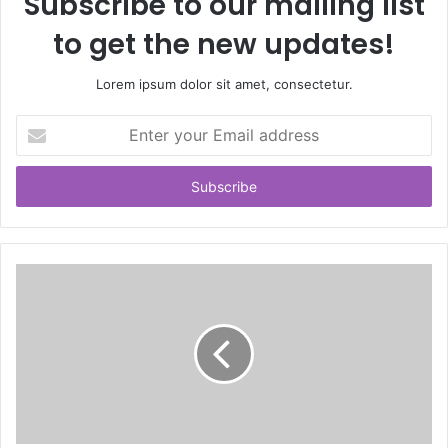
Subscribe to our mailing list
to get the new updates!
Lorem ipsum dolor sit amet, consectetur.
E
n
t
e
r
y
o
u
r
E
m
a
i
l
a
d