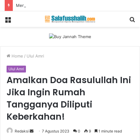
Menjelang Hari Kemerdekaan, Mencegah Teror!
Menu
S
fo
Home
/
Ulul Amri
Ulul Amri
Amalkan Doa Rasulullah Ini
Jika Ingin Rumah
Tangganya Diliputi
Keberkahan!
Redaksi
S
7 Agustus 2023
0
9
1 minute read
e