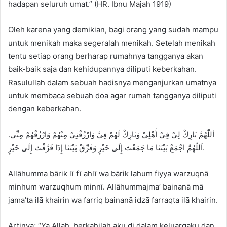
hadapan seluruh umat.” (HR. Ibnu Majah 1919)
Oleh karena yang demikian, bagi orang yang sudah mampu
untuk menikah maka segeralah menikah. Setelah menikah
tentu setiap orang berharap rumahnya tangganya akan
baik-baik saja dan kehidupannya diliputi keberkahan.
Rasulullah dalam sebuah hadisnya menganjurkan umatnya
untuk membaca sebuah doa agar rumah tangganya diliputi
dengan keberkahan.
اَللّٰهُمَّ بَارِكْ لِيْ فِيْ أَهْلِيْ وَبَارِكْ لَهُمْ فِيَّ وَارْزُقْنِيْ مِنْهُمْ وَارْزُقْهُمْ مِنِّي.
اَللّٰهُمَّ اجْمَعْ بَيْنَنَا مَا جَمَعْتَ إِلَى خَيْرٍ وَفَرِّقْ بَيْنَنَا إِذَا فَرَّقْتَ إِلَى خَيْرٍ.
Allāhumma bārik lī fī ahlī wa bārik lahum fiyya warzuqnā
minhum warzuqhum minnī. Allāhummajma’ bainanā mā
jama’ta ilā khairin wa farriq bainanā idzā farraqta ilā khairin.
Artinya; “Ya Allah, berkahilah aku di dalam keluargaku dan