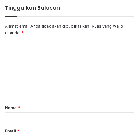
Tinggalkan Balasan
Alamat email Anda tidak akan dipublikasikan.
Ruas yang wajib
ditandai
*
K
o
m
e
n
t
a
Nama
*
r
*
Email
*