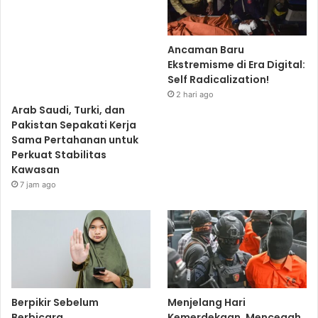
Ancaman Baru
Ekstremisme di Era Digital:
Self Radicalization!
2 hari ago
Arab Saudi, Turki, dan
Pakistan Sepakati Kerja
Sama Pertahanan untuk
Perkuat Stabilitas
Kawasan
7 jam ago
Berpikir Sebelum
Menjelang Hari
Berbicara
Kemerdekaan, Mencegah