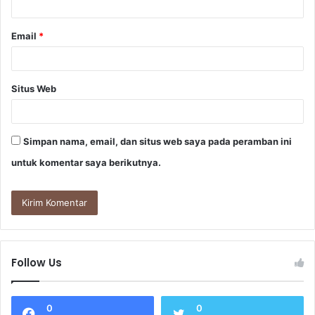
*
Email
*
Situs Web
Simpan nama, email, dan situs web saya pada peramban ini
untuk komentar saya berikutnya.
Follow Us
0
0