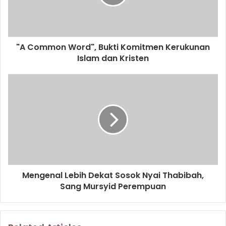
i
l
a
d
d
"A Common Word", Bukti Komitmen Kerukunan
r
Islam dan Kristen
e
s
s
Mengenal Lebih Dekat Sosok Nyai Thabibah,
Sang Mursyid Perempuan