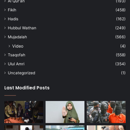
Al Qur'an
(193)
Fikih
(458)
Hadis
(162)
Hubbul Wathan
(249)
Mujadalah
(566)
Video
(4)
Tsaqofah
(558)
Ulul Amri
(354)
Uncategorized
(1)
Last Modified Posts