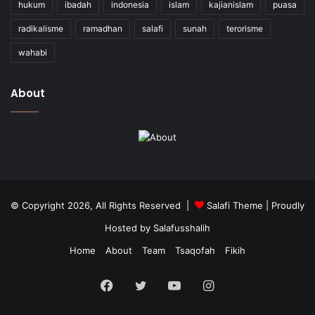
hukum
ibadah
indonesia
islam
kajianislam
puasa
radikalisme
ramadhan
salafi
sunah
terorisme
wahabi
About
© Copyright 2026, All Rights Reserved |
Salafi Theme
| Proudly
Hosted by
Salafusshalih
Home
About
Team
Tsaqofah
Fikih
Facebook
Twitter
YouTube
Instagram