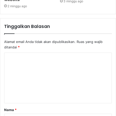
3 minggu ago
2 minggu ago
Tinggalkan Balasan
Alamat email Anda tidak akan dipublikasikan.
Ruas yang wajib
ditandai
*
K
o
m
e
n
t
a
Nama
*
r