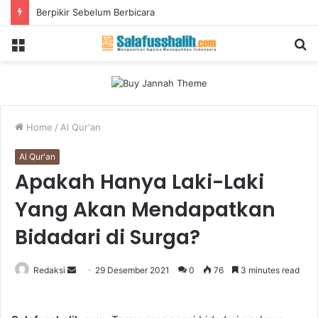
Berpikir Sebelum Berbicara
Menu
S
fo
Home
/
Al Qur'an
Al Qur'an
Apakah Hanya Laki-Laki
Yang Akan Mendapatkan
Bidadari di Surga?
Redaksi
S
29 Desember 2021
0
76
3 minutes read
e
n