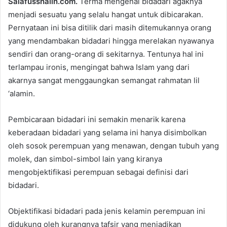
Salafusshalih.com.
Terma mengenai bidadari agaknya
d
menjadi sesuatu yang selalu hangat untuk dibicarakan.
a
Pernyataan ini bisa ditilik dari masih ditemukannya orang
n
e
yang mendambakan bidadari hingga merelakan nyawanya
m
sendiri dan orang-orang di sekitarnya. Tentunya hal ini
a
terlampau ironis, mengingat bahwa Islam yang dari
i
akarnya sangat menggaungkan semangat rahmatan lil
l
‘alamin.
Pembicaraan bidadari ini semakin menarik karena
keberadaan bidadari yang selama ini hanya disimbolkan
oleh sosok perempuan yang menawan, dengan tubuh yang
molek, dan simbol-simbol lain yang kiranya
mengobjektifikasi perempuan sebagai definisi dari
bidadari.
Objektifikasi bidadari pada jenis kelamin perempuan ini
didukung oleh kurangnya tafsir yang menjadikan