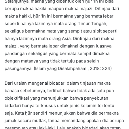
Selanjutnya, makna yang dibentuk oleh ḥūr ‘īn ini bisa
berupa makna hakiki maupun makna majazi. Ditinjau dari
makna hakiki, ḥūr ‘īn ini bermakna yang bermata lebar
seperti halnya lazimnya mata orang Timur Tengah,
sekaligus bermakna mata yang sempit atau sipit seperti
halnya lazimnya mata orang Asia. Dintinjau dari makna
majazi, yang bermata lebar dimaknai dengan luasnya
pandangan sekaligus yang bermata sempit dimaknai
dengan matanya yang tidak tertuju pada selain
pasangannya. (Islam yang Disalahpahami, 2018: 324)
Dari uraian mengenai bidadari dalam tinjauan makna
bahasa sebelumnya, terlihat bahwa tidak ada satu pun
objektifikasi yang menunjukkan bahwa penyebutan
bidadari hanya terkhusus untuk jenis kelamin tertentu
saja. Kata ḥūr sendiri menunjukkan bahwa dia bermakna
jamak secara mutlak, tanpa memandang apakah dia berupa
perempuan atau laki-laki. Lalu apakah bidadari akan tetap