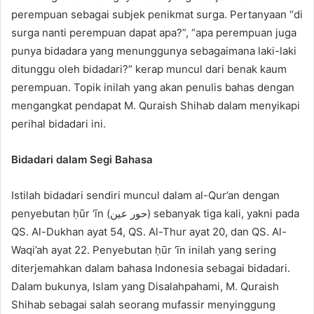
perempuan sebagai subjek penikmat surga. Pertanyaan “di
surga nanti perempuan dapat apa?”, “apa perempuan juga
punya bidadara yang menunggunya sebagaimana laki-laki
ditunggu oleh bidadari?” kerap muncul dari benak kaum
perempuan. Topik inilah yang akan penulis bahas dengan
mengangkat pendapat M. Quraish Shihab dalam menyikapi
perihal bidadari ini.
Bidadari dalam Segi Bahasa
Istilah bidadari sendiri muncul dalam al-Qur’an dengan
penyebutan ḥūr ‘īn (حور عين) sebanyak tiga kali, yakni pada
QS. Al-Dukhan ayat 54, QS. Al-Thur ayat 20, dan QS. Al-
Waqi’ah ayat 22. Penyebutan ḥūr ‘īn inilah yang sering
diterjemahkan dalam bahasa Indonesia sebagai bidadari.
Dalam bukunya, Islam yang Disalahpahami, M. Quraish
Shihab sebagai salah seorang mufassir menyinggung