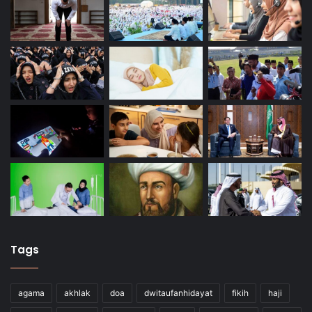
Tags
agama
akhlak
doa
dwitaufanhidayat
fikih
haji