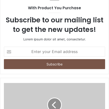
With Product You Purchase
Subscribe to our mailing list
to get the new updates!
Lorem ipsum dolor sit amet, consectetur.
E
n
t
e
r
y
o
u
r
E
m
a