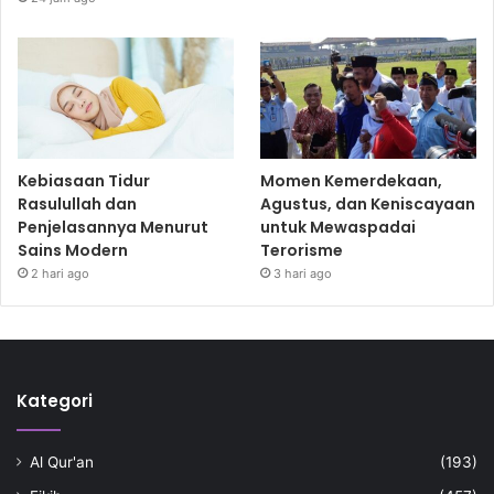
Kebiasaan Tidur
Momen Kemerdekaan,
Rasulullah dan
Agustus, dan Keniscayaan
Penjelasannya Menurut
untuk Mewaspadai
Sains Modern
Terorisme
2 hari ago
3 hari ago
Kategori
Al Qur'an
(193)