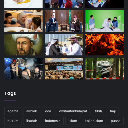
Tags
agama
akhlak
doa
dwitaufanhidayat
fikih
haji
hukum
ibadah
indonesia
islam
kajianislam
puasa