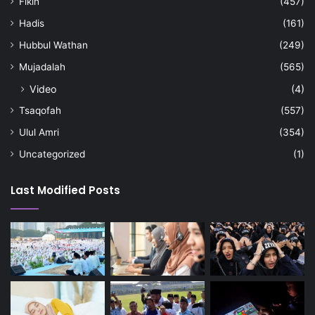
Fikih
(457)
Hadis
(161)
Hubbul Wathan
(249)
Mujadalah
(565)
Video
(4)
Tsaqofah
(557)
Ulul Amri
(354)
Uncategorized
(1)
Last Modified Posts