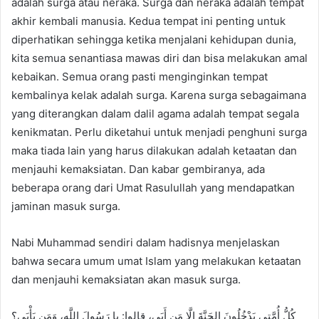
adalah surga atau neraka. Surga dan neraka adalah tempat
d
akhir kembali manusia. Kedua tempat ini penting untuk
a
n
diperhatikan sehingga ketika menjalani kehidupan dunia,
e
kita semua senantiasa mawas diri dan bisa melakukan amal
m
kebaikan. Semua orang pasti menginginkan tempat
a
kembalinya kelak adalah surga. Karena surga sebagaimana
i
yang diterangkan dalam dalil agama adalah tempat segala
l
kenikmatan. Perlu diketahui untuk menjadi penghuni surga
maka tiada lain yang harus dilakukan adalah ketaatan dan
menjauhi kemaksiatan. Dan kabar gembiranya, ada
beberapa orang dari Umat Rasulullah yang mendapatkan
jaminan masuk surga.
Nabi Muhammad sendiri dalam hadisnya menjelaskan
bahwa secara umum umat Islam yang melakukan ketaatan
dan menjauhi kemaksiatan akan masuk surga.
كُلُّ أُمَّتي يَدْخُلُونَ الجَنَّةَ إِلَّا مَن أَبَى، قالوا: يا رَسُولَ اللَّهِ، وَمَن يَأْبَى؟