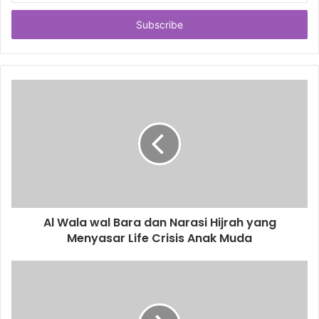
t
e
r
y
o
u
r
E
m
a
i
l
a
d
d
Al Wala wal Bara dan Narasi Hijrah yang
r
Menyasar Life Crisis Anak Muda
e
s
s