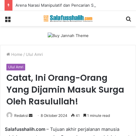
Arena Narasi Manipulatif dan Pencarian Spiritualitas Gen Z: TikTok
Menu
S
fo
Home
/
Ulul Amri
Ulul Amri
Catat, Ini Orang-Orang
Yang Dijamin Masuk Surga
Oleh Rasulullah!
Redaksi
S
8 Oktober 2024
41
1 minute read
e
Salafusshalih.com
– Tujuan akhir perjalanan manusia
n