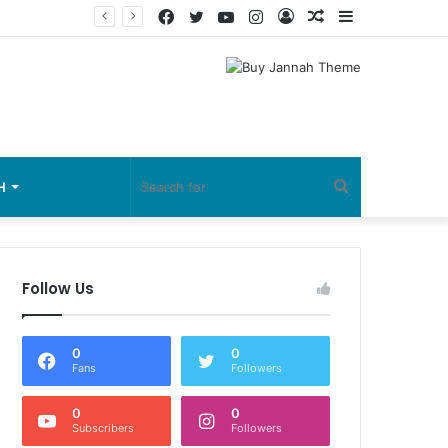
Facebook
Twitter
YouTube
Instagram
Log
Random
Sidebar
In
Article
Search
H
for
Follow Us
0
0
Fans
Followers
0
0
Subscribers
Followers