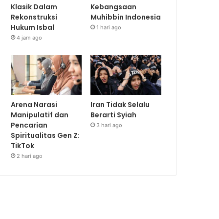
Klasik Dalam
Kebangsaan
Rekonstruksi
Muhibbin Indonesia
Hukum Isbal
1 hari ago
4 jam ago
Arena Narasi
Iran Tidak Selalu
Manipulatif dan
Berarti Syiah
Pencarian
3 hari ago
Spiritualitas Gen Z:
TikTok
2 hari ago