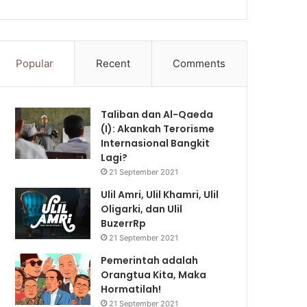
Popular
Recent
Comments
Taliban dan Al-Qaeda
(I): Akankah Terorisme
Internasional Bangkit
Lagi?
21 September 2021
Ulil Amri, Ulil Khamri, Ulil
Oligarki, dan Ulil
BuzerrRp
21 September 2021
Pemerintah adalah
Orangtua Kita, Maka
Hormatilah!
21 September 2021