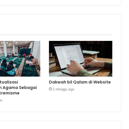
tualisasi
Dakwah bil Qalam di Website
n Agama Sebagai
2 minggu ago
stremisme
go