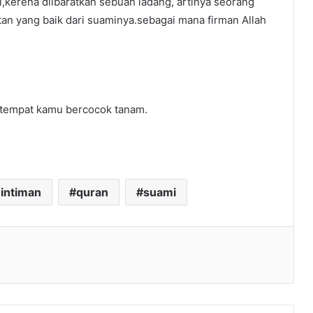
i,kerena diibaratkan sebuah ladang, artinya seorang
an yang baik dari suaminya.sebagai mana firman Allah
nah tempat kamu bercocok tanam.
intiman
quran
suami