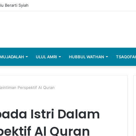
lu Berarti Syiah
MUJADALAH
ULUL AMRI
HUBBUL WATHAN
TSAQOFA
Keintiman Perspektif Al Quran
ada Istri Dalam
ektif Al Quran