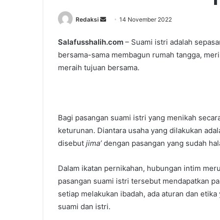
Redaksi
S
14 November 2022
e
Salafusshalih.com
– Suami istri adalah sepasa
n
bersama-sama membagun rumah tangga, merint
d
a
meraih tujuan bersama.
n
e
m
a
Bagi pasangan suami istri yang menikah secara
i
keturunan. Diantara usaha yang dilakukan adal
l
disebut
jima’
dengan pasangan yang sudah hala
Dalam ikatan pernikahan, hubungan intim merup
pasangan suami istri tersebut mendapatkan pa
setiap melakukan ibadah, ada aturan dan etik
suami dan istri.