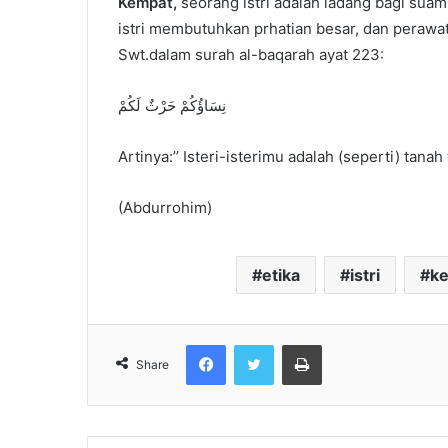
Kempat,
seorang istri adalah ladang bagi suam
istri membutuhkan prhatian besar, dan perawat
Swt.dalam surah al-baqarah ayat 223:
نِسَاؤُكُمْ حَرْثٌ لَكُمْ
Artinya:’’ Isteri-isterimu adalah (seperti) ta
(Abdurrohim)
etika
istri
ke
Facebook
Twitter
Print
Share