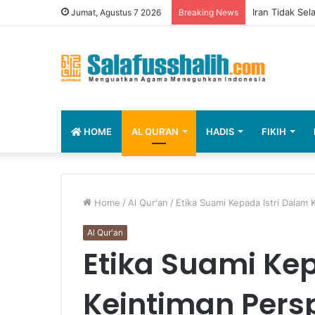
Iran Tidak Sela
Jumat, Agustus 7 2026
Breaking News
HOME
AL QUR’AN
HADIS
FIKIH
Home
/
Al Qur'an
/
Etika Suami Kepada Istri Dalam 
Al Qur'an
Etika Suami Kep
Keintiman Persp