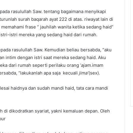
epada rasulullah Saw. tentang bagaimana menyikapi
urunlah surah baqarah ayat 222 di atas. riwayat lain di
m memahami frase “ jauhilah wanita ketika sedang haid”
tri-istri mereka yang sedang haid dari rumah.
pada rasulullah Saw. Kemudian beliau bersabda, “aku
 intim dengan istri saat mereka sedang haid. Aku
ka dari rumah seperti perilaku orang ‘
ajam.
imam
rsabda, “lakukanlah apa saja kecuali
jima’
(sex).
lesai haidnya dan sudah mandi haid, tata cara mandi
h di dikodratkan syariat, yakni kemaluan depan. Oleh
bur