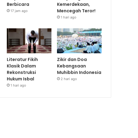
Berbicara
Kemerdekaan,
Mencegah Teror!
17 jam ago
1 hari ago
Literatur Fikih
Zikir dan Doa
Klasik Dalam
Kebangsaan
Rekonstruksi
Muhibbin Indonesia
Hukum Isbal
2 hari ago
1 hari ago