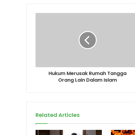
u
r
E
m
a
i
l
a
d
d
r
Hukum Merusak Rumah Tangga
e
Orang Lain Dalam Islam
s
s
Related Articles