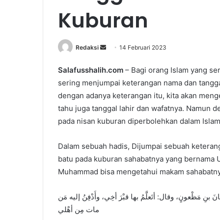
Kuburan
Redaksi
S
14 Februari 2023
e
Salafusshalih.com
– Bagi orang Islam yang s
n
sering menjumpai keterangan nama dan tanggal
d
a
dengan adanya keterangan itu, kita akan meng
n
tahu juga tanggal lahir dan wafatnya. Namun 
e
pada nisan kuburan diperbolehkan dalam Islam
m
a
Dalam sebuah hadis, Dijumpai sebuah keter
i
batu pada kuburan sahabatnya yang bernama U
l
Muhammad bisa mengetahui makam sahabatnya
 بنِ مَظْعونٍ، وقال: أتَعلَّمُ بها قبْرَ أخِي، وأَدْفِنُ إليه مَن
مات مِن أهْلي