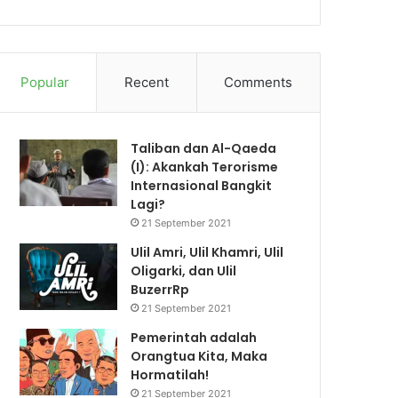
Popular
Recent
Comments
Taliban dan Al-Qaeda
(I): Akankah Terorisme
Internasional Bangkit
Lagi?
21 September 2021
Ulil Amri, Ulil Khamri, Ulil
Oligarki, dan Ulil
BuzerrRp
21 September 2021
Pemerintah adalah
Orangtua Kita, Maka
Hormatilah!
21 September 2021