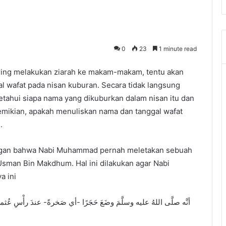
0
23
1 minute read
ering melakukan ziarah ke makam-makam, tentu akan
 wafat pada nisan kuburan. Secara tidak langsung
etahui siapa nama yang dikuburkan dalam nisan itu dan
demikian, apakah menuliskan nama dan tanggal wafat
.
angan bahwa Nabi Muhammad pernah meletakan sebuah
sman Bin Makdhum. Hal ini dilakukan agar Nabi
 ini
أنَّه صلَّى اللهُ عليه وسلَّمَ وضَعَ حَجَرًا -أي صَخرةً- عندَ رأْسِ عُثمانَ