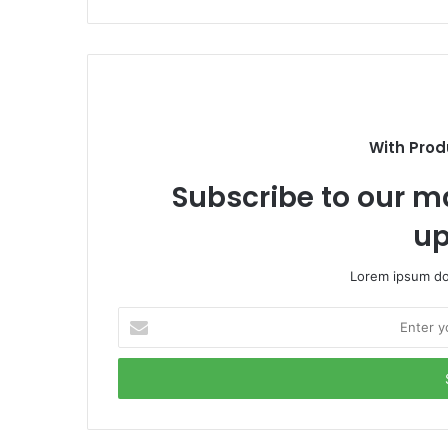
With Prod
Subscribe to our ma
up
Lorem ipsum dol
E
n
t
e
r
y
o