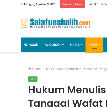
Berpikir Seb
Minggu, Agustus 9 2026
Breaking News
HOME
AL QUR’AN
HADIS
FIKIH
Home
/
Fikih
/
Hukum Menuliskan Nama dan Tangga
Fikih
Hukum Menuli
Tanggal Wafat 