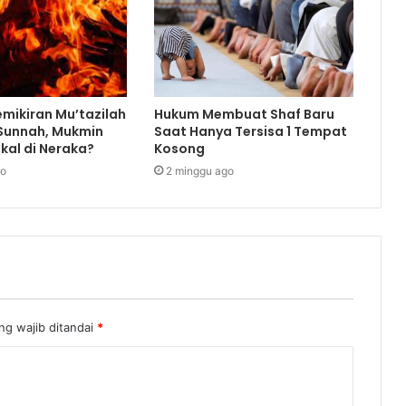
mikiran Mu’tazilah
Hukum Membuat Shaf Baru
 Sunnah, Mukmin
Saat Hanya Tersisa 1 Tempat
kal di Neraka?
Kosong
go
2 minggu ago
ng wajib ditandai
*