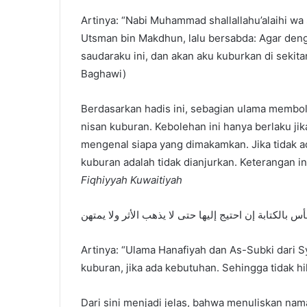
Artinya: “Nabi Muhammad shallallahu’alaihi wa
Utsman bin Makdhun, lalu bersabda: Agar deng
saudaraku ini, dan akan aku kuburkan di sekit
Baghawi)
Berdasarkan hadis ini, sebagian ulama memb
nisan kuburan. Kebolehan ini hanya berlaku jik
mengenal siapa yang dimakamkan. Jika tidak 
kuburan adalah tidak dianjurkan. Keterangan in
Fiqhiyyah Kuwaitiyah
 بالكتابة إن احتيج إليها حتى لا يذهب الأثر ولا يمتهن
Artinya: “Ulama Hanafiyah dan As-Subki dari 
kuburan, jika ada kebutuhan. Sehingga tidak hi
Dari sini menjadi jelas, bahwa menuliskan na