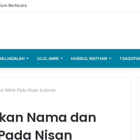
elum Berbicara
MUJADALAH
ULUL AMRI
HUBBUL WATHAN
TSAQOFA
l Wafat Pada Nisan Kuburan
skan Nama dan
Pada Nisan