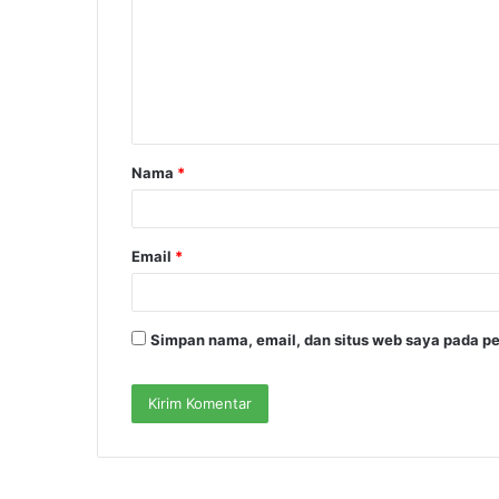
m
e
n
t
a
Nama
*
r
*
Email
*
Simpan nama, email, dan situs web saya pada pe