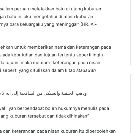
 sallam pernah meletakkan batu di ujung kuburan
an batu ini aku mengetahui di mana kuburan
arnya para keluargaku yang meninggal” (HR. Al-
olehkan untuk memberikan nama dan keterangan pada
a ada kebutuhan dan tujuan tertentu seperti ingin
ada tujuan, maka memberi keterangan pada nisan
i seperti yang dituliskan dalam kitab
Mausu’ah
وذهب الحنفية والسبكي من الشافعية إلى أنه لا بأس
Syafi’iyah berpendapat boleh hukumnya menulis pada
lang kuburan tersebut dan tidak dihinakan”
ma dan keterangan pada nisan kuburan itu diperbolehkan