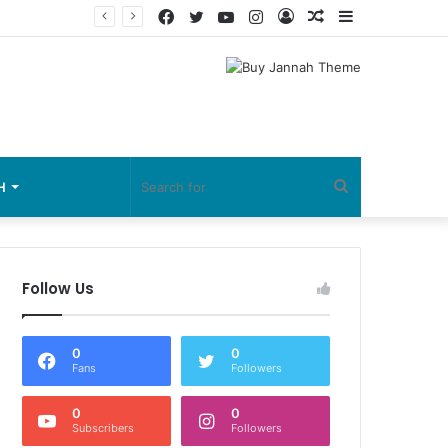
Facebook
Twitter
YouTube
Instagram
Log
Random
Sidebar
In
Article
Search
H
for
Follow Us
0
0
Fans
Followers
0
0
Subscribers
Followers