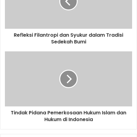
a
i
l
a
d
d
Refleksi Filantropi dan Syukur dalam Tradisi
r
Sedekah Bumi
e
s
s
Tindak Pidana Pemerkosaan Hukum Islam dan
Hukum di Indonesia