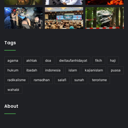
Tags
agama
akhlak
doa
dwitaufanhidayat
fikih
haji
hukum
ibadah
indonesia
islam
kajianislam
puasa
radikalisme
ramadhan
salafi
sunah
terorisme
wahabi
About