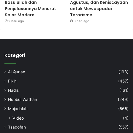
Rasulullah dan
Agustus, dan Keniscayaan
Penjelasannya Menurut
untuk Mewaspadai
Sains Modern
Terorisme
2 hari ago
3 hari ago
Kategori
Al Qur'an
(193)
Fikih
(457)
Hadis
(161)
Hubbul Wathan
(249)
Mujadalah
(565)
Video
(4)
Tsaqofah
(557)