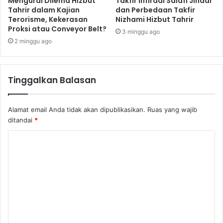
Mengurai Dilema Hizbut
Takfir Infiradi Salafi Jihadi
Tahrir dalam Kajian
dan Perbedaan Takfir
Terorisme, Kekerasan
Nizhami Hizbut Tahrir
Proksi atau Conveyor Belt?
3 minggu ago
2 minggu ago
Tinggalkan Balasan
Alamat email Anda tidak akan dipublikasikan.
Ruas yang wajib
ditandai
*
K
o
m
e
n
t