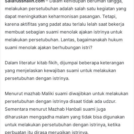
Salafusshalih.com
– Dalam kehidupan berumah tangga,
d
melakukan persetubuhan adalah salah satu kegiatan yang
a
dapat meningkatkan keharmonisan pasangan. Tetapi,
n
e
karena aktifitas yang padat atau terlalu lelah saat bekerja
m
membuat sebagian suami menolak ajakan istrinya untuk
a
melakukan persetubuhan. Lantas, bagaimanakah hukum
i
suami menolak ajakan berhubungan istri?
l
Dalam literatur kitab fikih, dijumpai beberapa keterangan
yang menjelaskan kewajiban suami untuk melakukan
persetubuhan dengan istrinya.
Menurut mazhab Maliki suami diwajibkan untuk melakukan
persetubuhan dengan istrinya disaat tidak ada udzur.
Sementara menurut Mazhab Hanbali suami juga
diharuskan mengqadha malam yang tidak bisa digunakan
untuk melakukan persetubuhan dengan istrinya, ketika
perbuatan itu dirasa merugikan istrinya.