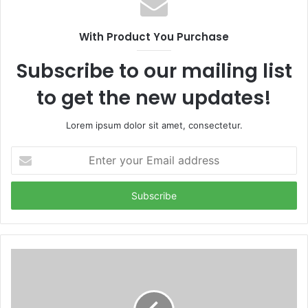
With Product You Purchase
Subscribe to our mailing list
to get the new updates!
Lorem ipsum dolor sit amet, consectetur.
E
n
t
e
r
y
o
u
r
E
m