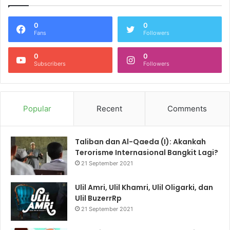
0
0
Fans
Followers
0
0
Subscribers
Followers
Popular
Recent
Comments
Taliban dan Al-Qaeda (I): Akankah
Terorisme Internasional Bangkit Lagi?
21 September 2021
Ulil Amri, Ulil Khamri, Ulil Oligarki, dan
Ulil BuzerrRp
21 September 2021