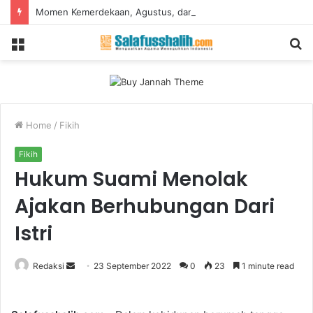
Momen Kemerdekaan, Agustus, dan Keniscayaan untuk Mewaspadai Terorisme
Menu
S
fo
Home
/
Fikih
Fikih
Hukum Suami Menolak
Ajakan Berhubungan Dari
Istri
Redaksi
S
23 September 2022
0
23
1 minute read
e
n