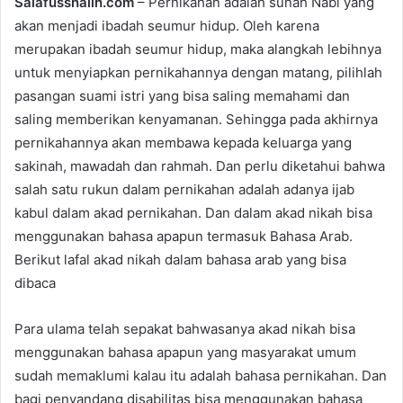
Salafusshalih.com
– Pernikahan adalah sunah Nabi yang
d
akan menjadi ibadah seumur hidup. Oleh karena
a
merupakan ibadah seumur hidup, maka alangkah lebihnya
n
e
untuk menyiapkan pernikahannya dengan matang, pilihlah
m
pasangan suami istri yang bisa saling memahami dan
a
saling memberikan kenyamanan. Sehingga pada akhirnya
i
pernikahannya akan membawa kepada keluarga yang
l
sakinah, mawadah dan rahmah. Dan perlu diketahui bahwa
salah satu rukun dalam pernikahan adalah adanya ijab
kabul dalam akad pernikahan. Dan dalam akad nikah bisa
menggunakan bahasa apapun termasuk Bahasa Arab.
Berikut lafal akad nikah dalam bahasa arab yang bisa
dibaca
Para ulama telah sepakat bahwasanya akad nikah bisa
menggunakan bahasa apapun yang masyarakat umum
sudah memaklumi kalau itu adalah bahasa pernikahan. Dan
bagi penyandang disabilitas bisa menggunakan bahasa