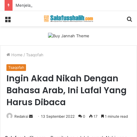
Menjelang Hari Kemerdekaan, Mencegah Teror!
Menu
S
fo
Home
/
Tsaqofah
Tsaqofah
Ingin Akad Nikah Dengan
Bahasa Arab, Ini Lafal Yang
Harus Dibaca
Redaksi
S
13 September 2022
0
17
1 minute read
e
n