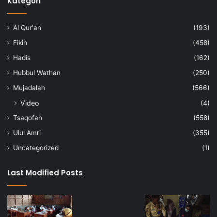
Kategori
Al Qur'an
(193)
Fikih
(458)
Hadis
(162)
Hubbul Wathan
(250)
Mujadalah
(566)
Video
(4)
Tsaqofah
(558)
Ulul Amri
(355)
Uncategorized
(1)
Last Modified Posts