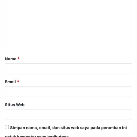
o
m
e
n
t
a
Nama
*
r
*
Email
*
Situs Web
Simpan nama, email, dan situs web saya pada peramban ini
untuk komentar saya berikutnya.