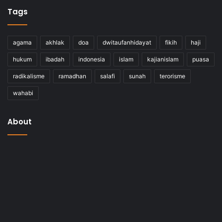
Tags
agama
akhlak
doa
dwitaufanhidayat
fikih
haji
hukum
ibadah
indonesia
islam
kajianislam
puasa
radikalisme
ramadhan
salafi
sunah
terorisme
wahabi
About