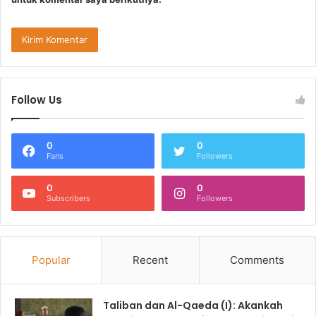
Follow Us
0
0
Fans
Followers
0
0
Subscribers
Followers
Popular
Recent
Comments
Taliban dan Al-Qaeda (I): Akankah