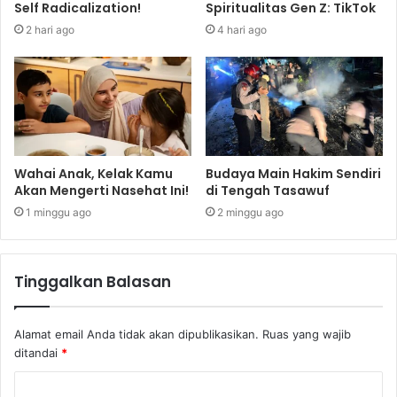
Self Radicalization!
Spiritualitas Gen Z: TikTok
2 hari ago
4 hari ago
Wahai Anak, Kelak Kamu
Budaya Main Hakim Sendiri
Akan Mengerti Nasehat Ini!
di Tengah Tasawuf
1 minggu ago
2 minggu ago
Tinggalkan Balasan
Alamat email Anda tidak akan dipublikasikan.
Ruas yang wajib
ditandai
*
K