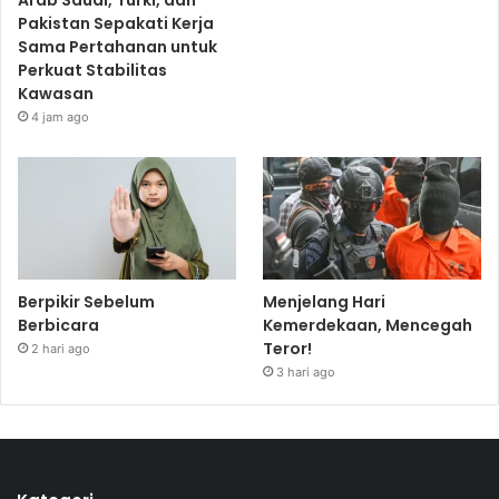
Arab Saudi, Turki, dan
Pakistan Sepakati Kerja
Sama Pertahanan untuk
Perkuat Stabilitas
Kawasan
4 jam ago
Berpikir Sebelum
Menjelang Hari
Berbicara
Kemerdekaan, Mencegah
Teror!
2 hari ago
3 hari ago