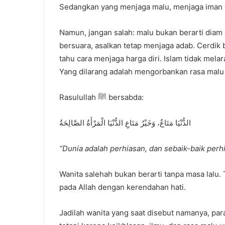
Sedangkan yang menjaga malu, menjaga iman d
Namun, jangan salah: malu bukan berarti diam a
bersuara, asalkan tetap menjaga adab. Cerdik b
tahu cara menjaga harga diri. Islam tidak mela
Yang dilarang adalah mengorbankan rasa malu d
Rasulullah ﷺ bersabda:
الدُّنْيَا مَتَاعٌ، وَخَيْرُ مَتَاعِ الدُّنْيَا الْمَرْأَةُ الصَّالِحَةُ
“Dunia adalah perhiasan, dan sebaik-baik perh
Wanita salehah bukan berarti tanpa masa lalu. 
pada Allah dengan kerendahan hati.
Jadilah wanita yang saat disebut namanya, par