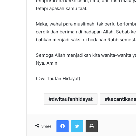
tetapi karena keikhlasan, ilmu, dan rasa malu 
tetapi apakah kamu taat.
Maka, wahai para muslimah, tak perlu berlomba
cerdik dan beriman di hadapan Allah. Sebab ke
bahkan menjadi saksi di hadapan Rabb semest
Semoga Allah menjadikan kita wanita-wanita yang
Nya. Amin.
(Dwi Taufan Hidayat)
dwitaufanhidayat
kecantikans
Facebook
Twitter
Print
Share