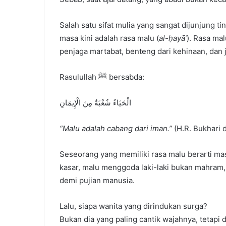
Salah satu sifat mulia yang sangat dijunjung 
masa kini adalah rasa malu (
al-ḥayāʾ
). Rasa ma
penjaga martabat, benteng dari kehinaan, dan
Rasulullah ﷺ bersabda:
الْحَيَاءُ شُعْبَةٌ مِنَ الْإِيمَانِ
“Malu adalah cabang dari iman.”
(H.R. Bukhari 
Seseorang yang memiliki rasa malu berarti ma
kasar, malu menggoda laki-laki bukan mahram
demi pujian manusia.
Lalu, siapa wanita yang dirindukan surga?
Bukan dia yang paling cantik wajahnya, tetapi 