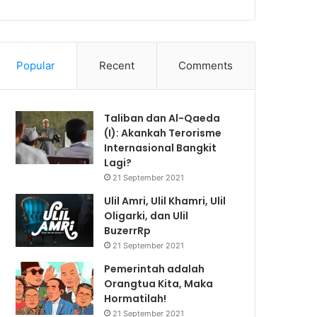
Popular
Recent
Comments
Taliban dan Al-Qaeda
(I): Akankah Terorisme
Internasional Bangkit
Lagi?
21 September 2021
Ulil Amri, Ulil Khamri, Ulil
Oligarki, dan Ulil
BuzerrRp
21 September 2021
Pemerintah adalah
Orangtua Kita, Maka
Hormatilah!
21 September 2021