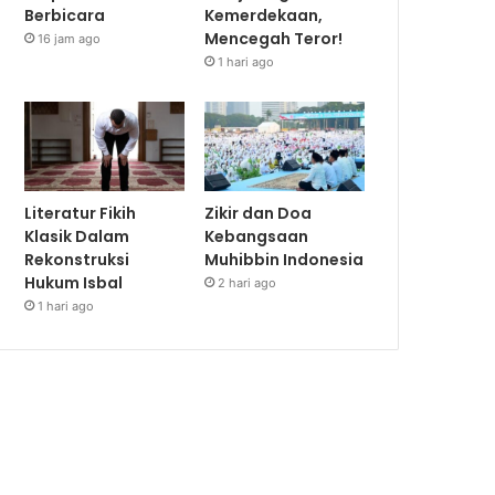
Berbicara
Kemerdekaan,
Mencegah Teror!
16 jam ago
1 hari ago
Literatur Fikih
Zikir dan Doa
Klasik Dalam
Kebangsaan
Rekonstruksi
Muhibbin Indonesia
Hukum Isbal
2 hari ago
1 hari ago