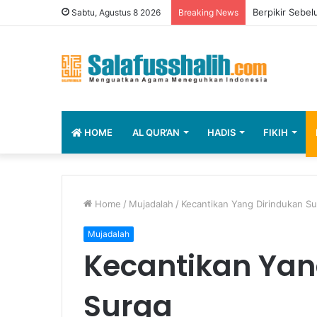
Menjelang Har
Sabtu, Agustus 8 2026
Breaking News
HOME
AL QUR’AN
HADIS
FIKIH
Home
/
Mujadalah
/
Kecantikan Yang Dirindukan S
Mujadalah
Kecantikan Yan
Surga