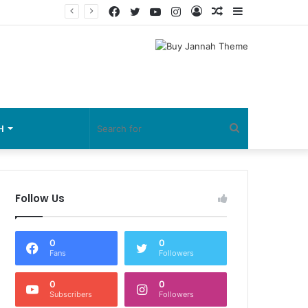
Facebook
Twitter
YouTube
Instagram
Log
Random
Sidebar
In
Article
Search
H
for
Follow Us
0
0
Fans
Followers
0
0
Subscribers
Followers