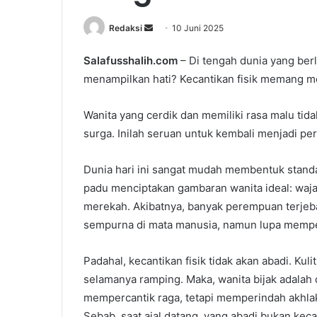
Redaksi
S
10 Juni 2025
e
Salafusshalih.com
– Di tengah dunia yang be
n
menampilkan hati? Kecantikan fisik memang me
d
a
n
Wanita yang cerdik dan memiliki rasa malu tidak
e
surga. Inilah seruan untuk kembali menjadi pe
m
a
Dunia hari ini sangat mudah membentuk standar
i
padu menciptakan gambaran wanita ideal: wajah
l
merekah. Akibatnya, banyak perempuan terjeb
sempurna di mata manusia, namun lupa memperc
Padahal, kecantikan fisik tidak akan abadi. Kul
selamanya ramping. Maka, wanita bijak adalah
mempercantik raga, tetapi memperindah akhl
Sebab, saat ajal datang, yang abadi bukan kec