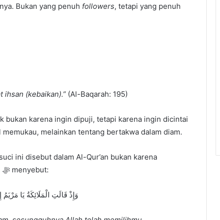
alnya. Bukan yang penuh
followers
, tetapi yang penuh
 ihsan (kebaikan).”
(Al-Baqarah: 195)
 bukan karena ingin dipuji, tetapi karena ingin dicintai
pil memukau, melainkan tentang bertakwa dalam diam.
suci ini disebut dalam Al-Qur’an bukan karena
parasnya, melainkan karena kesuciannya. Allah ﷻ menyebut:
وَإِذْ قَالَتِ الْمَلَائِكَةُ يَا مَرْيَ
ryam, sesungguhnya Allah telah memilihmu,