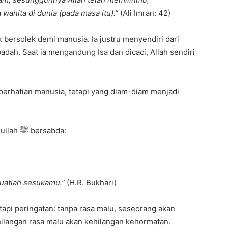
anita di dunia (pada masa itu).”
(Ali Imran: 42)
k bersolek demi manusia. Ia justru menyendiri dari
dah. Saat ia mengandung Isa dan dicaci, Allah sendiri
 perhatian manusia, tetapi yang diam-diam menjadi
Rasa malu dalam Islam adalah pelindung. Rasulullah ﷺ bersabda:
buatlah sesukamu.”
(H.R. Bukhari)
tapi peringatan: tanpa rasa malu, seseorang akan
hilangan rasa malu akan kehilangan kehormatan.