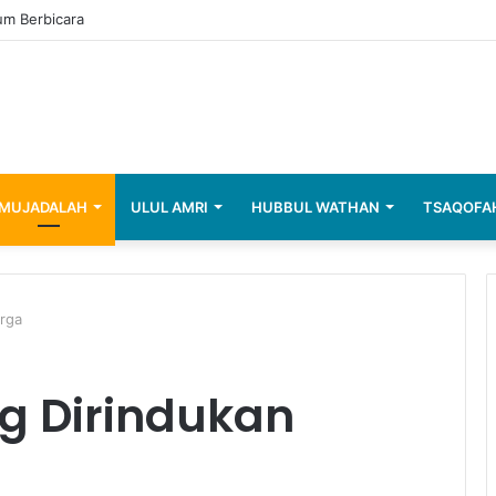
i Kemerdekaan, Mencegah Teror!
MUJADALAH
ULUL AMRI
HUBBUL WATHAN
TSAQOFA
urga
g Dirindukan