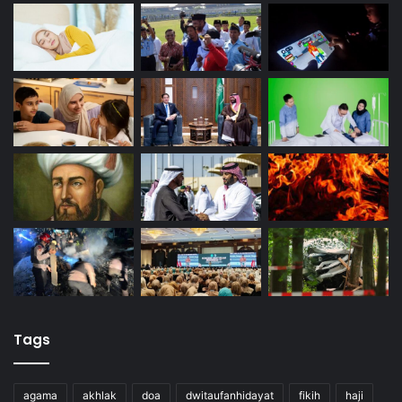
Tags
agama
akhlak
doa
dwitaufanhidayat
fikih
haji