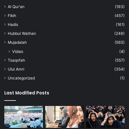
Al Qur'an
(193)
Fikih
(457)
Hadis
(161)
Hubbul Wathan
(249)
Mujadalah
(565)
Video
(4)
Tsaqofah
(557)
Ulul Amri
(354)
Uncategorized
(1)
Last Modified Posts