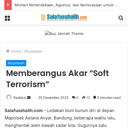
Momen Kemerdekaan, Agustus, dan Keniscayaan untuk Mewaspadai Terorisme
Menu
S
fo
Home
/
Mujadalah
Mujadalah
Memberangus Akar “Soft
Terrorism”
Redaksi
S
25 Desember 2022
0
12
3 minutes read
e
Salafusshalih.com
– Ledakan bom bunuh diri di depan
n
Mapolsek Astana Anyar, Bandung, beberapa waktu lalu,
d
menghentak alam bawah sadar kita. Gugurnya satu
a