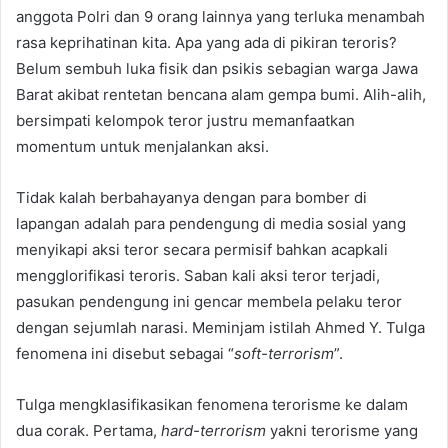
n
anggota Polri dan 9 orang lainnya yang terluka menambah
e
rasa keprihatinan kita. Apa yang ada di pikiran teroris?
m
Belum sembuh luka fisik dan psikis sebagian warga Jawa
a
Barat akibat rentetan bencana alam gempa bumi. Alih-alih,
i
bersimpati kelompok teror justru memanfaatkan
l
momentum untuk menjalankan aksi.
Tidak kalah berbahayanya dengan para bomber di
lapangan adalah para pendengung di media sosial yang
menyikapi aksi teror secara permisif bahkan acapkali
mengglorifikasi teroris. Saban kali aksi teror terjadi,
pasukan pendengung ini gencar membela pelaku teror
dengan sejumlah narasi. Meminjam istilah Ahmed Y. Tulga
fenomena ini disebut sebagai “
soft-terrorism
”.
Tulga mengklasifikasikan fenomena terorisme ke dalam
dua corak. Pertama,
hard-terrorism
yakni terorisme yang