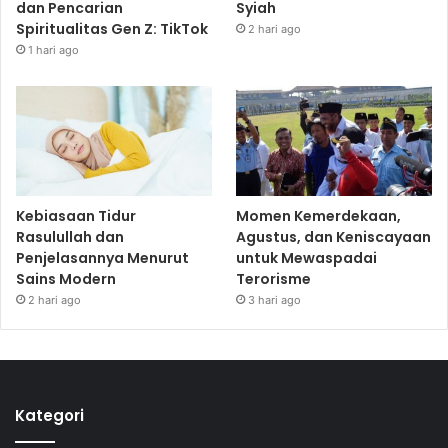
dan Pencarian
Syiah
Spiritualitas Gen Z: TikTok
2 hari ago
1 hari ago
Kebiasaan Tidur
Momen Kemerdekaan,
Rasulullah dan
Agustus, dan Keniscayaan
Penjelasannya Menurut
untuk Mewaspadai
Sains Modern
Terorisme
2 hari ago
3 hari ago
Kategori