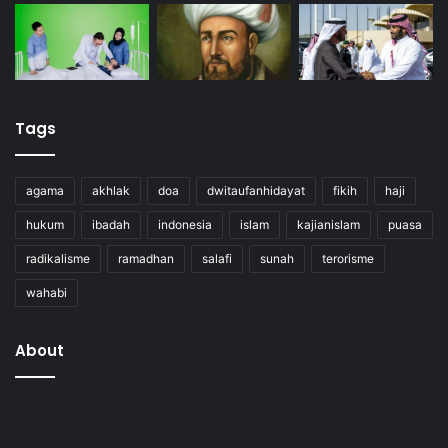
Tags
agama
akhlak
doa
dwitaufanhidayat
fikih
haji
hukum
ibadah
indonesia
islam
kajianislam
puasa
radikalisme
ramadhan
salafi
sunah
terorisme
wahabi
About