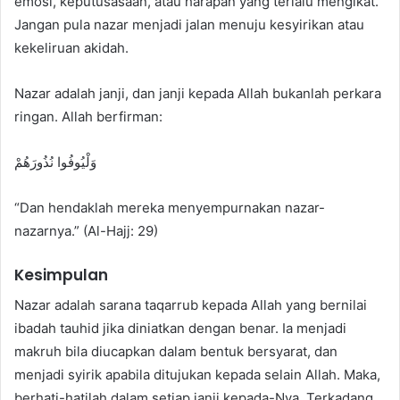
emosi, keputusasaan, atau harapan yang terlalu mengikat.
Jangan pula nazar menjadi jalan menuju kesyirikan atau
kekeliruan akidah.
Nazar adalah janji, dan janji kepada Allah bukanlah perkara
ringan. Allah berfirman:
وَلْيُوفُوا نُذُورَهُمْ
“Dan hendaklah mereka menyempurnakan nazar-
nazarnya.” (Al-Hajj: 29)
Kesimpulan
Nazar adalah sarana taqarrub kepada Allah yang bernilai
ibadah tauhid jika diniatkan dengan benar. Ia menjadi
makruh bila diucapkan dalam bentuk bersyarat, dan
menjadi syirik apabila ditujukan kepada selain Allah. Maka,
berhati-hatilah dalam setiap janji kepada-Nya. Terkadang,