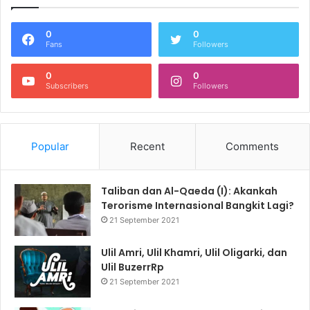
0
0
Fans
Followers
0
0
Subscribers
Followers
Popular
Recent
Comments
Taliban dan Al-Qaeda (I): Akankah
Terorisme Internasional Bangkit Lagi?
21 September 2021
Ulil Amri, Ulil Khamri, Ulil Oligarki, dan
Ulil BuzerrRp
21 September 2021