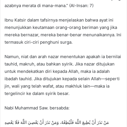
azabnya merata di mana-mana.” (Al-Insan: 7)
Ibnu Katsir dalam tafsirnya menjelaskan bahwa ayat ini
menunjukkan keutamaan orang-orang beriman yang jika
mereka bernazar, mereka benar-benar menunaikannya. Ini
termasuk ciri-ciri penghuni surga.
Namun, niat dan arah nazar menentukan apakah ia bernilai
tauhid, makruh, atau bahkan syirik. Jika nazar ditujukan
untuk mendekatkan diri kepada Allah, maka ia adalah
ibadah tauhid. Jika ditujukan kepada selain Allah—seperti
jin, wali yang telah wafat, atau makhluk lain—maka ia
tergelincir ke dalam syirik besar.
Nabi Muhammad Saw. bersabda:
مَنْ نَذَرَ أَنْ يُطِيعَ اللَّهَ فَلْيُطِعْهُ، وَمَنْ نَذَرَ أَنْ يَعْصِيَ اللَّهَ فَلَا يَعْصِهِ