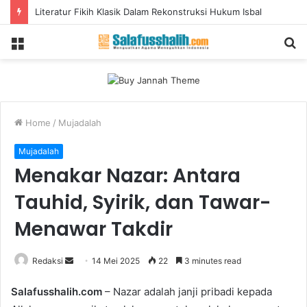
Zikir dan Doa Kebangsaan Muhibbin Indonesia
Menu
S
fo
Home
/
Mujadalah
Mujadalah
Menakar Nazar: Antara
Tauhid, Syirik, dan Tawar-
Menawar Takdir
Redaksi
S
14 Mei 2025
22
3 minutes read
e
Salafusshalih.com
– Nazar adalah janji pribadi kepada
n