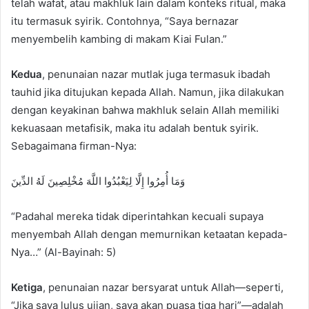
telah wafat, atau makhluk lain dalam konteks ritual, maka
itu termasuk syirik. Contohnya, “Saya bernazar
menyembelih kambing di makam Kiai Fulan.”
Kedua
, penunaian nazar mutlak juga termasuk ibadah
tauhid jika ditujukan kepada Allah. Namun, jika dilakukan
dengan keyakinan bahwa makhluk selain Allah memiliki
kekuasaan metafisik, maka itu adalah bentuk syirik.
Sebagaimana firman-Nya:
وَمَا أُمِرُوا إِلَّا لِيَعْبُدُوا اللَّهَ مُخْلِصِينَ لَهُ الدِّينَ
“Padahal mereka tidak diperintahkan kecuali supaya
menyembah Allah dengan memurnikan ketaatan kepada-
Nya…” (Al-Bayinah: 5)
Ketiga
, penunaian nazar bersyarat untuk Allah—seperti,
“Jika saya lulus ujian, saya akan puasa tiga hari”—adalah