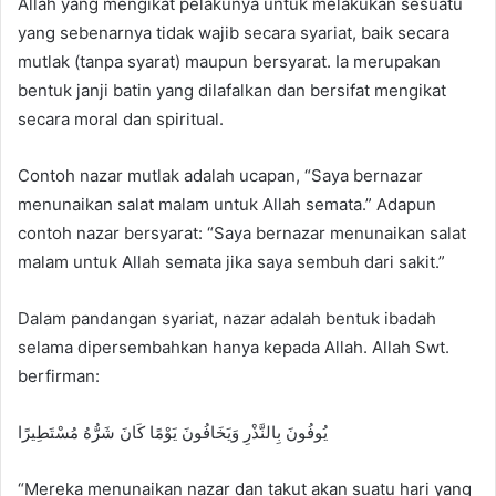
Allah yang mengikat pelakunya untuk melakukan sesuatu
d
yang sebenarnya tidak wajib secara syariat, baik secara
a
n
mutlak (tanpa syarat) maupun bersyarat. Ia merupakan
e
bentuk janji batin yang dilafalkan dan bersifat mengikat
m
secara moral dan spiritual.
a
i
Contoh nazar mutlak adalah ucapan, “Saya bernazar
l
menunaikan salat malam untuk Allah semata.” Adapun
contoh nazar bersyarat: “Saya bernazar menunaikan salat
malam untuk Allah semata jika saya sembuh dari sakit.”
Dalam pandangan syariat, nazar adalah bentuk ibadah
selama dipersembahkan hanya kepada Allah. Allah Swt.
berfirman:
يُوفُونَ بِالنَّذْرِ وَيَخَافُونَ يَوْمًا كَانَ شَرُّهُ مُسْتَطِيرًا
“Mereka menunaikan nazar dan takut akan suatu hari yang