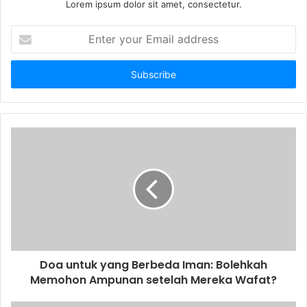
Lorem ipsum dolor sit amet, consectetur.
E
n
t
e
r
y
o
u
r
E
m
a
i
l
a
d
d
Doa untuk yang Berbeda Iman: Bolehkah
r
Memohon Ampunan setelah Mereka Wafat?
e
s