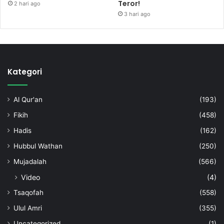
Teror!
2 hari ago
3 hari ago
Kategori
Al Qur'an
(193)
Fikih
(458)
Hadis
(162)
Hubbul Wathan
(250)
Mujadalah
(566)
Video
(4)
Tsaqofah
(558)
Ulul Amri
(355)
Uncategorized
(1)