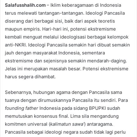
Salafusshalih.com
– Iklim keberagamaan di Indonesia
n
terus melewati tantangan-tantangan. Ideologi Pancasila
d
diserang dari berbagai sisi, baik dari aspek teoretis
a
n
maupun empiris. Hari-hari ini, potensi ekstremisme
e
kembali menguat melalui ideologisasi berbagai kelompok
m
anti-NKRI. Ideologi Pancasila semakin hari dibuat semakin
a
jauh dengan masyarakat Indonesia, sementara
i
ekstremisme dan sejenisnya semakin mendarah-daging.
l
Jelas ini merupakan masalah besar. Potensi ekstremisme
harus segera dihambat.
Sebenarnya, hubungan agama dengan Pancasila sama
tuanya dengan dirumuskannya Pancasila itu sendiri. Para
founding father
Indonesia pada sidang BPUPKI sudah
memutuskan konsensus final. Lima sila mengandung
komitmen universal (
kalimatun sawa’
) antaragama.
Pancasila sebagai ideologi negara sudah tidak lagi perlu