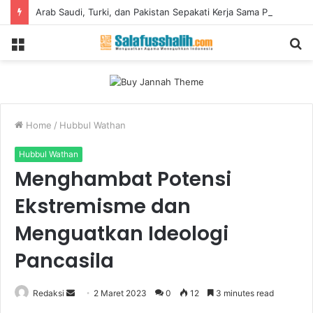
Arab Saudi, Turki, dan Pakistan Sepakati Kerja Sama Pertahanan untuk Perkuat Stabilitas Kawasan
Menu
S
fo
Home
/
Hubbul Wathan
Hubbul Wathan
Menghambat Potensi
Ekstremisme dan
Menguatkan Ideologi
Pancasila
Redaksi
S
2 Maret 2023
0
12
3 minutes read
e