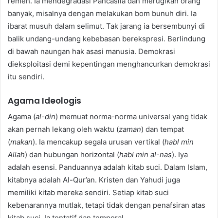
remeh. Ia mendegradasi Pancasila dan merugikan orang
banyak, misalnya dengan melakukan bom bunuh diri. Ia
ibarat musuh dalam selimut. Tak jarang ia bersembunyi di
balik undang-undang kebebasan berekspresi. Berlindung
di bawah naungan hak asasi manusia. Demokrasi
dieksploitasi demi kepentingan menghancurkan demokrasi
itu sendiri.
Agama Ideologis
Agama (
al-din
) memuat norma-norma universal yang tidak
akan pernah lekang oleh waktu (
zaman
) dan tempat
(
makan
). Ia mencakup segala urusan vertikal (
habl min
Allah
) dan hubungan horizontal (
habl min al-nas
). Iya
adalah esensi. Panduannya adalah kitab suci. Dalam Islam,
kitabnya adalah Al-Qur’an. Kristen dan Yahudi juga
memiliki kitab mereka sendiri. Setiap kitab suci
kebenarannya mutlak, tetapi tidak dengan penafsiran atas
kitab suci. Ia tentatif dan temporal.