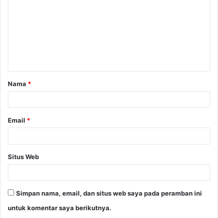
m
e
n
t
a
Nama
*
r
*
Email
*
Situs Web
Simpan nama, email, dan situs web saya pada peramban ini
untuk komentar saya berikutnya.