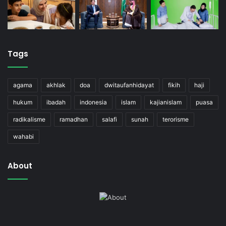
Tags
agama
akhlak
doa
dwitaufanhidayat
fikih
haji
hukum
ibadah
indonesia
islam
kajianislam
puasa
radikalisme
ramadhan
salafi
sunah
terorisme
wahabi
About