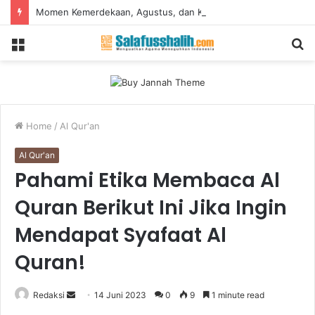
Momen Kemerdekaan, Agustus, dan Keniscayaan untuk Mewaspadai Terorisme
Menu
S
fo
Home
/
Al Qur'an
Al Qur'an
Pahami Etika Membaca Al
Quran Berikut Ini Jika Ingin
Mendapat Syafaat Al
Quran!
Redaksi
S
14 Juni 2023
0
9
1 minute read
e