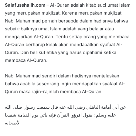
Salafusshalih.com
– Al-Quran adalah kitab suci umat Islam
n
yang merupakan mukjizat. Karena merupakan mukjizat,
d
Nabi Muhammad pernah bersabda dalam hadisnya bahwa
a
n
sebaik-baiknya umat Islam adalah yang belajar atau
e
mengajarkan Al-Quran. Tentu setiap orang yang membaca
m
Al-Quran berharap kelak akan mendapatkan syafaat Al-
a
Quran. Dan berikut etika yang harus dipahami ketika
i
membaca Al-Quran.
l
Nabi Muhammad sendiri dalam hadisnya menjelaskan
bahwa apabila seseorang ingin mendapatkan syafaat Al-
Quran maka rajin-rajinlah membaca Al-Quran
عن أبي أمامة الباهلي رضي الله عنه قال سمعت رسول صلى الله
عليه وسلم : يقول اقرؤوا القرآن فإنه يأتي يوم القيامة شفيعا
لأصحابه