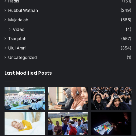
Hadis
(161)
Hubbul Wathan
(249)
Mujadalah
(565)
Video
(4)
Tsaqofah
(557)
Ulul Amri
(354)
Uncategorized
(1)
Last Modified Posts