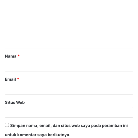
o
m
e
n
t
a
Nama
*
r
*
Email
*
Situs Web
Simpan nama, email, dan situs web saya pada peramban ini
untuk komentar saya berikutnya.