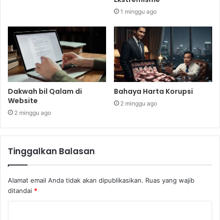
1 minggu ago
Dakwah bil Qalam di
Bahaya Harta Korupsi
Website
2 minggu ago
2 minggu ago
Tinggalkan Balasan
Alamat email Anda tidak akan dipublikasikan.
Ruas yang wajib
ditandai
*
K