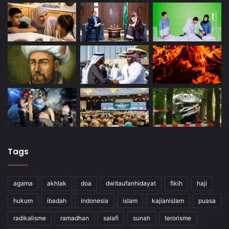
Tags
agama
akhlak
doa
dwitaufanhidayat
fikih
haji
hukum
ibadah
indonesia
islam
kajianislam
puasa
radikalisme
ramadhan
salafi
sunah
terorisme