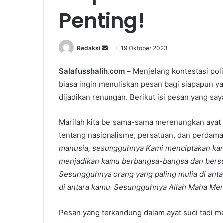
Penting!
Redaksi
S
19 Oktober 2023
e
Salafusshalih.com –
Menjelang kontestasi poli
n
biasa ingin menuliskan pesan bagi siapapun yan
d
a
dijadikan renungan. Berikut isi pesan yang sa
n
e
Marilah kita bersama-sama merenungkan ayat s
m
tentang nasionalisme, persatuan, dan perdamai
a
manusia, sesungguhnya Kami menciptakan kamu
i
menjadikan kamu berbangsa-bangsa dan bersu
l
Sesungguhnya orang yang paling mulia di antar
di antara kamu. Sesungguhnya Allah Maha Men
Pesan yang terkandung dalam ayat suci tadi 