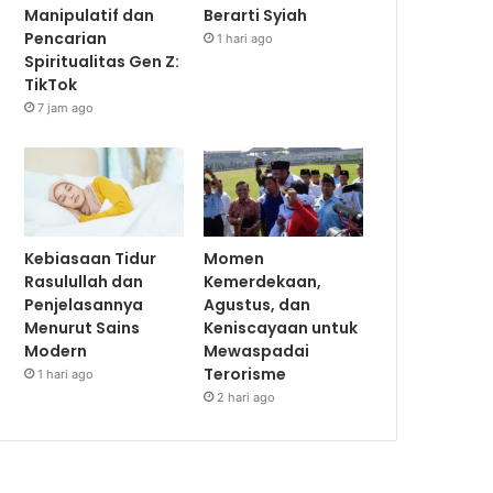
Manipulatif dan
Berarti Syiah
Pencarian
1 hari ago
Spiritualitas Gen Z:
TikTok
7 jam ago
Kebiasaan Tidur
Momen
Rasulullah dan
Kemerdekaan,
Penjelasannya
Agustus, dan
Menurut Sains
Keniscayaan untuk
Modern
Mewaspadai
Terorisme
1 hari ago
2 hari ago