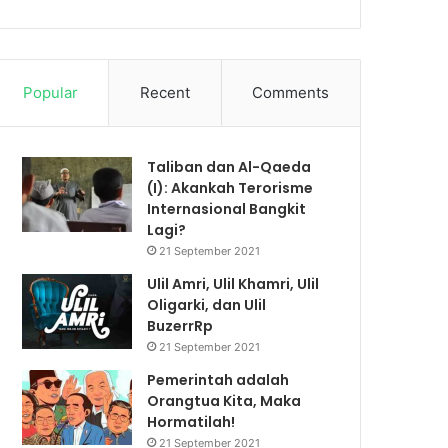
Popular
Recent
Comments
Taliban dan Al-Qaeda
(I): Akankah Terorisme
Internasional Bangkit
Lagi?
21 September 2021
Ulil Amri, Ulil Khamri, Ulil
Oligarki, dan Ulil
BuzerrRp
21 September 2021
Pemerintah adalah
Orangtua Kita, Maka
Hormatilah!
21 September 2021