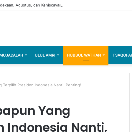
ekaan, Agustus, dan Keniscayaan untuk Mewaspadai Terorisme
MUJADALAH
ULUL AMRI
HUBBUL WATHAN
TSAQOFA
Terpilih Presiden Indonesia Nanti, Penting!
apapun Yang
n Indonesia Nanti,