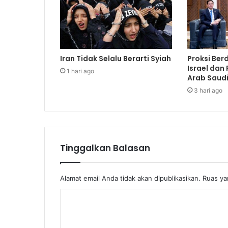
Iran Tidak Selalu Berarti Syiah
Proksi Ber
Israel dan
1 hari ago
Arab Saudi
3 hari ago
Tinggalkan Balasan
Alamat email Anda tidak akan dipublikasikan.
Ruas ya
K
o
m