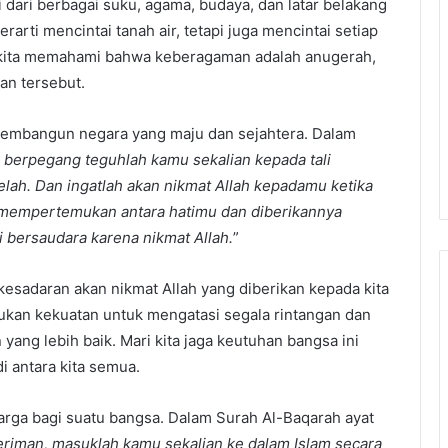
 dari berbagai suku, agama, budaya, dan latar belakang
rarti mencintai tanah air, tetapi juga mencintai setiap
kita memahami bahwa keberagaman adalah anugerah,
an tersebut.
membangun negara yang maju dan sejahtera. Dalam
 berpegang teguhlah kamu sekalian kepada tali
lah. Dan ingatlah akan nikmat Allah kepadamu ketika
mempertemukan antara hatimu dan diberikannya
bersaudara karena nikmat Allah.
”
 kesadaran akan nikmat Allah yang diberikan kepada kita
ukan kekuatan untuk mengatasi segala rintangan dan
g lebih baik. Mari kita jaga keutuhan bangsa ini
 antara kita semua.
rga bagi suatu bangsa. Dalam Surah Al-Baqarah ayat
eriman, masuklah kamu sekalian ke dalam Islam secara