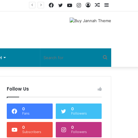
Facebook
Twitter
YouTube
Instagram
Log
Random
Sidebar
In
Article
Search
H
for
Follow Us
0
0
Fans
Followers
0
0
Subscribers
Followers