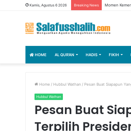
Momen Kemerd
Kamis, Agustus 6 2026
Breaking News
HOME
AL QUR’AN
HADIS
FIKIH
Home
/
Hubbul Wathan
/
Pesan Buat Siapapun Yang 
Hubbul Wathan
Pesan Buat Si
Terpilih Preside