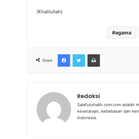
(Khalilullah)
agama
Facebook
Twitter
Print
Share
Redaksi
Salafusshalih.com.com adalah m
kesetaraan, kebebasan dan ke
Indonesia.