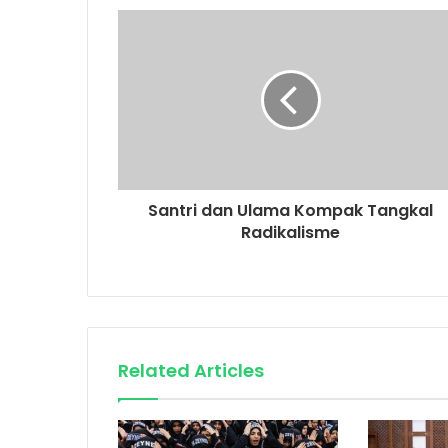
r
E
m
a
i
l
a
d
d
r
Santri dan Ulama Kompak Tangkal
e
Radikalisme
s
s
Related Articles