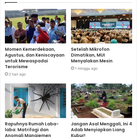
Momen Kemerdekaan,
Setelah Mikrofon
Agustus, dan Keniscayaan
Dimatikan, MUI
untuk Mewaspadai
Menyalakan Mesin
Terorisme
1 minggu ago
2 hari ago
Rapuhnya Rumah Laba-
Jangan Asal Menggali, Ini 4
laba: Matrifagi dan
Adab Menyiapkan Liang
Anomali Manajemen
Kubur!