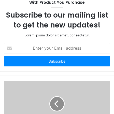
With Product You Purchase
Subscribe to our mailing list
to get the new updates!
Lorem ipsum dolor sit amet, consectetur.
E
n
t
e
r
y
o
u
r
E
m
a
i