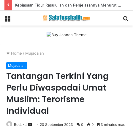
Momen Kemerdekaan, Agustus, dan Keniscayaan untuk Mewaspadai Terorisme
Menu
S
fo
Home
/
Mujadalah
Mujadalah
Tantangan Terkini Yang
Perlu Diwaspadai Umat
Muslim: Terorisme
Individual
Redaksi
S
20 September 2023
0
9
3 minutes read
e