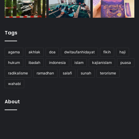
Tags
agama
akhlak
doa
dwitaufanhidayat
fikih
haji
hukum
ibadah
indonesia
islam
kajianislam
puasa
radikalisme
ramadhan
salafi
sunah
terorisme
wahabi
About