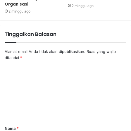
Organisasi
2 minggu ago
2 minggu ago
Tinggalkan Balasan
Alamat email Anda tidak akan dipublikasikan.
Ruas yang wajib
ditandai
*
K
o
m
e
n
t
a
Nama
*
r