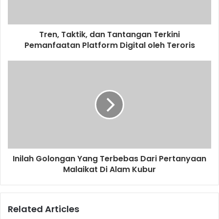
l
a
d
d
Tren, Taktik, dan Tantangan Terkini
r
Pemanfaatan Platform Digital oleh Teroris
e
s
s
Inilah Golongan Yang Terbebas Dari Pertanyaan
Malaikat Di Alam Kubur
Related Articles