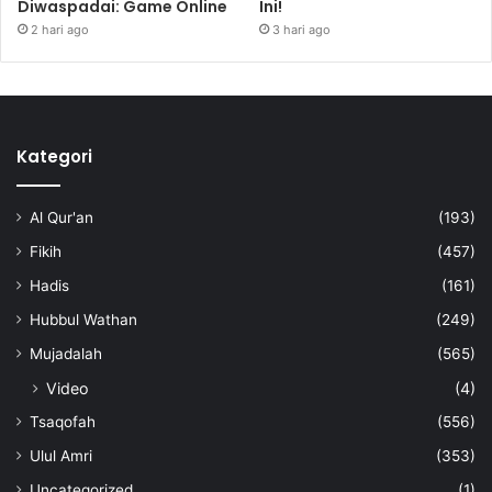
Diwaspadai: Game Online
Ini!
2 hari ago
3 hari ago
Kategori
Al Qur'an
(193)
Fikih
(457)
Hadis
(161)
Hubbul Wathan
(249)
Mujadalah
(565)
Video
(4)
Tsaqofah
(556)
Ulul Amri
(353)
Uncategorized
(1)