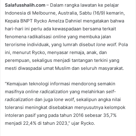
Salafusshalih.com
– Dalam rangka lawatan ke pelajar
n
Indonesia di Melbourne, Australia, Sabtu (16/9) kemarin,
d
Kepala BNPT Rycko Amelza Dahniel mengatakan bahwa
a
n
hari-hari ini perlu ada kewaspadaan bersama terkait
e
fenomena radikalisasi
online
yang membuka jalan
m
terorisme individuak, yang lumrah disebut
lone wolf
. Pola
a
ini, menurut Rycko, menyasar remaja, anak, dan
i
perempuan, sekaligus menjadi tantangan terkini yang
l
mesti diwaspadai umat Muslim dan seluruh masyarakat.
“Kemajuan teknologi informasi mendorong semakin
masifnya
online radicalization
yang melahirkan
self-
radicalization
dan juga
lone wolf
, sekalipun angka nilai
toleransi meningkat disebabkan menyusutnya kelompok
intoleran pasif yang pada tahun 2016 sebesar 35,7%
menjadi 22,4% di tahun 2023,” ujar Rycko.