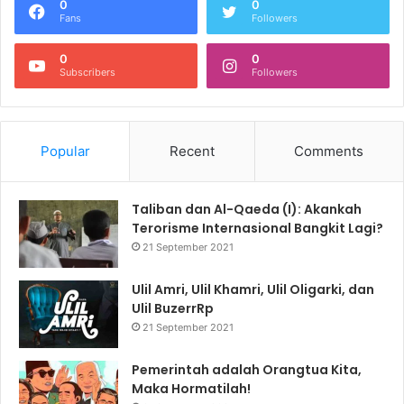
0
0
Fans
Followers
0
0
Subscribers
Followers
Popular
Recent
Comments
Taliban dan Al-Qaeda (I): Akankah
Terorisme Internasional Bangkit Lagi?
21 September 2021
Ulil Amri, Ulil Khamri, Ulil Oligarki, dan
Ulil BuzerrRp
21 September 2021
Pemerintah adalah Orangtua Kita,
Maka Hormatilah!