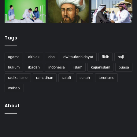
Tags
agama
akhlak
doa
dwitaufanhidayat
fikih
haji
hukum
ibadah
indonesia
islam
kajianislam
puasa
radikalisme
ramadhan
salafi
sunah
terorisme
wahabi
About