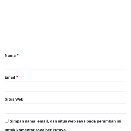
o
m
e
n
t
a
Nama
*
r
*
Email
*
Situs Web
Simpan nama, email, dan situs web saya pada peramban ini
untuk komentar saya berikutnya.