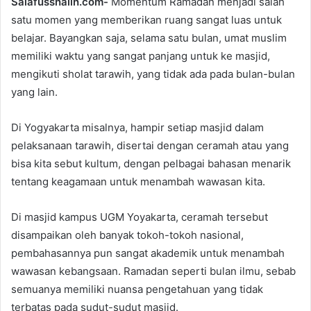
Salafusshalih.com-
Momentum Ramadan menjadi salah
d
satu momen yang memberikan ruang sangat luas untuk
a
belajar. Bayangkan saja, selama satu bulan, umat muslim
n
e
memiliki waktu yang sangat panjang untuk ke masjid,
m
mengikuti sholat tarawih, yang tidak ada pada bulan-bulan
a
yang lain.
i
l
Di Yogyakarta misalnya, hampir setiap masjid dalam
pelaksanaan tarawih, disertai dengan ceramah atau yang
bisa kita sebut kultum, dengan pelbagai bahasan menarik
tentang keagamaan untuk menambah wawasan kita.
Di masjid kampus UGM Yoyakarta, ceramah tersebut
disampaikan oleh banyak tokoh-tokoh nasional,
pembahasannya pun sangat akademik untuk menambah
wawasan kebangsaan. Ramadan seperti bulan ilmu, sebab
semuanya memiliki nuansa pengetahuan yang tidak
terbatas pada sudut-sudut masjid.