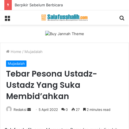
Berpikir Sebelum Berbicara
Menu
S
fo
Home
/
Mujadalah
Mujadalah
Tebar Pesona Ustadz-
Ustadz Yang Suka
Membid’ahkan
Redaksi
S
5 April 2022
0
27
2 minutes read
e
n