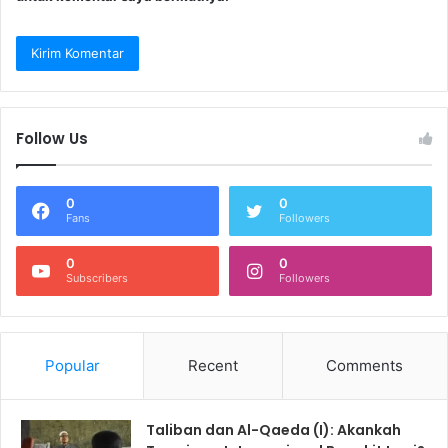
Follow Us
0
0
Fans
Followers
0
0
Subscribers
Followers
Popular
Recent
Comments
Taliban dan Al-Qaeda (I): Akankah