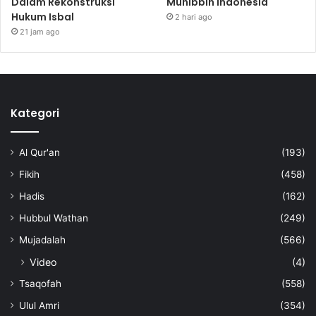
Dalam Rekonstruksi
Muhibbin Indonesia
Hukum Isbal
2 hari ago
21 jam ago
Kategori
Al Qur'an
(193)
Fikih
(458)
Hadis
(162)
Hubbul Wathan
(249)
Mujadalah
(566)
Video
(4)
Tsaqofah
(558)
Ulul Amri
(354)