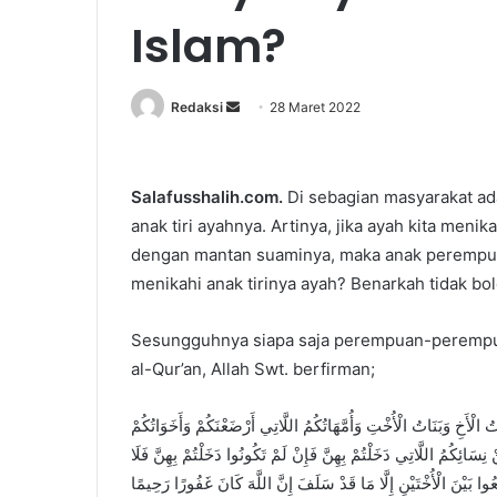
Islam?
Redaksi
S
28 Maret 2022
e
n
d
Salafusshalih.com.
Di sebagian masyarakat ad
a
anak tiri ayahnya. Artinya, jika ayah kita men
n
dengan mantan suaminya, maka anak perempuan 
e
menikahi anak tirinya ayah? Benarkah tidak bo
m
a
Sesungguhnya siapa saja perempuan-perempuan
i
al-Qur’an, Allah Swt. berfirman;
l
اتُ الْأَخِ وَبَنَاتُ الْأُخْتِ وَأُمَّهَاتُكُمُ اللَّاتِي أَرْضَعْنَكُمْ وَأَخَوَاتُكُمْ
َائِكُمُ اللَّاتِي دَخَلْتُمْ بِهِنَّ فَإِنْ لَمْ تَكُونُوا دَخَلْتُمْ بِهِنَّ فَلَا
َعُوا بَيْنَ الْأُخْتَيْنِ إِلَّا مَا قَدْ سَلَفَ إِنَّ اللَّهَ كَانَ غَفُورًا رَحِيمًا