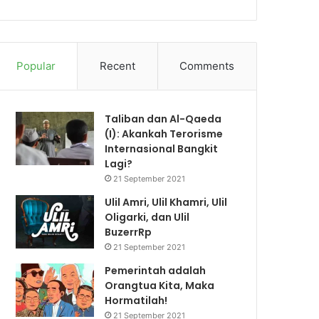
Popular
Recent
Comments
Taliban dan Al-Qaeda
(I): Akankah Terorisme
Internasional Bangkit
Lagi?
21 September 2021
Ulil Amri, Ulil Khamri, Ulil
Oligarki, dan Ulil
BuzerrRp
21 September 2021
Pemerintah adalah
Orangtua Kita, Maka
Hormatilah!
21 September 2021