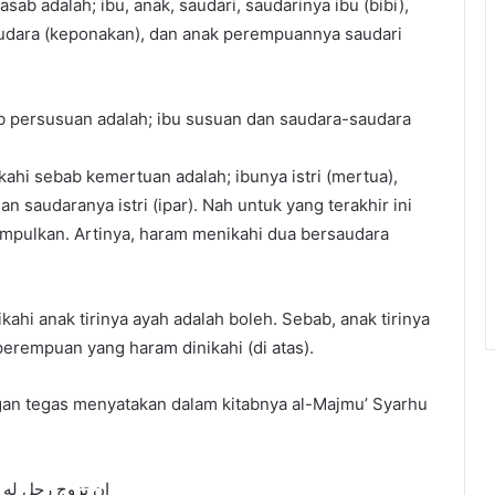
b adalah; ibu, anak, saudari, saudarinya ibu (bibi),
audara (keponakan), dan anak perempuannya saudari
 persusuan adalah; ibu susuan dan saudara-saudara
i sebab kemertuan adalah; ibunya istri (mertua),
dan saudaranya istri (ipar). Nah untuk yang terakhir ini
mpulkan. Artinya, haram menikahi dua bersaudara
ahi anak tirinya ayah adalah boleh. Sebab, anak tirinya
erempuan yang haram dinikahi (di atas).
an tegas menyatakan dalam kitabnya al-Majmu’ Syarhu
إن تزوج رجل له اب