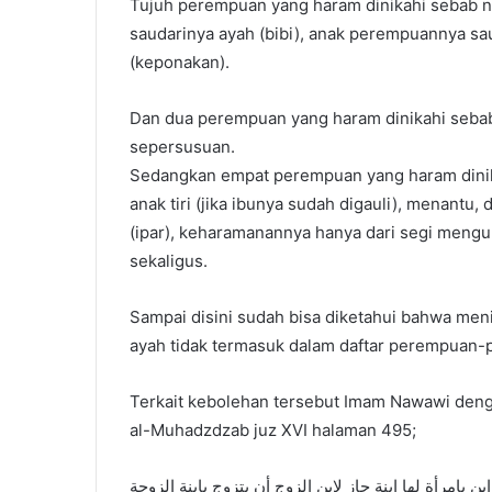
Tujuh perempuan yang haram dinikahi sebab nasa
saudarinya ayah (bibi), anak perempuannya s
(keponakan).
Dan dua perempuan yang haram dinikahi sebab
sepersusuan.
Sedangkan empat perempuan yang haram dinikah
anak tiri (jika ibunya sudah digauli), menantu, 
(ipar), keharamanannya hanya dari segi mengu
sekaligus.
Sampai disini sudah bisa diketahui bahwa menik
ayah tidak termasuk dalam daftar perempuan-p
Terkait kebolehan tersebut Imam Nawawi deng
al-Muhadzdzab juz XVI halaman 495;
ن بامرأة لها ابنة جاز لابن الزوج أن يتزوج بابنة الزوجة