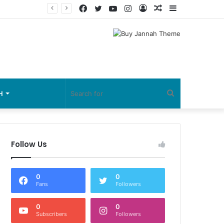
Facebook
Twitter
YouTube
Instagram
Log
Random
Sidebar
In
Article
Search
H
for
Follow Us
0
0
Fans
Followers
0
0
Subscribers
Followers