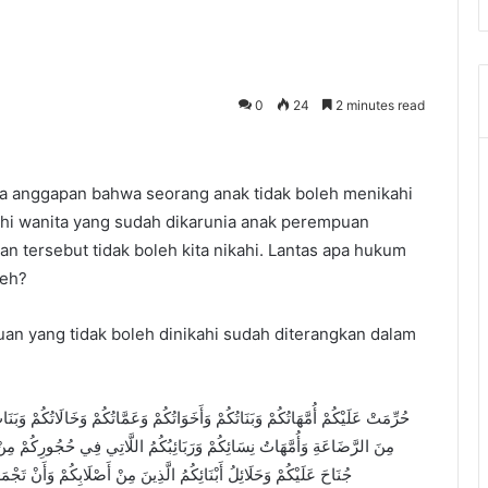
0
24
2 minutes read
a anggapan bahwa seorang anak tidak boleh menikahi
ikahi wanita yang sudah dikarunia anak perempuan
tersebut tidak boleh kita nikahi. Lantas apa hukum
leh?
 yang tidak boleh dinikahi sudah diterangkan dalam
حُرِّمَتْ عَلَيْكُمْ أُمَّهَاتُكُمْ وَبَنَاتُكُمْ وَأَخَوَاتُكُمْ وَعَمَّاتُكُمْ وَخَالَاتُكُمْ وَبَنَ
مِنَ الرَّضَاعَةِ وَأُمَّهَاتُ نِسَائِكُمْ وَرَبَائِبُكُمُ اللَّاتِي فِي حُجُورِكُمْ مِنْ نِس
جُنَاحَ عَلَيْكُمْ وَحَلَائِلُ أَبْنَائِكُمُ الَّذِينَ مِنْ أَصْلَابِكُمْ وَأَنْ تَجْم