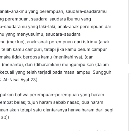
, anak-anakmu yang perempuan, saudara-saudaramu
ng perempuan, saudara-saudara ibumu yang
-saudaramu yang laki-laki, anak-anak perempuan dari
mu yang menyusuimu, saudara-saudara
u (mertua), anak-anak perempuan dari istrimu (anak
ng telah kamu campuri, tetapi jika kamu belum campur
 maka tidak berdosa kamu (menikahinya), (dan
mu (menantu), dan (diharamkan) mengumpulkan (dalam
ecuali yang telah terjadi pada masa lampau. Sungguh,
 Al-Nisa’ Ayat 23)
yimpulkan bahwa perempuan-perempuan yang haram
h empat belas; tujuh haram sebab nasab, dua haram
n akan tetapi satu diantaranya hanya haram dari segi
230])