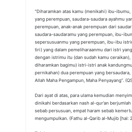
“Diharamkan atas kamu (menikahi) ibu-ibumu
yang perempuan, saudara-saudara ayahmu ya
perempuan, anak-anak perempuan dari saudara
saudara-saudaramu yang perempuan, ibu-ibu
sepersusuanmu yang perempuan, ibu-ibu istrim
tiri) yang dalam pemeliharaanmu dari istri ya
dengan istrimu itu (dan sudah kamu ceraikan),
diharamkan bagimu) istri-istri anak kandung
pernikahan) dua perempuan yang bersaudara, k
Allah Maha Pengampun, Maha Penyayang”. (QS.
Dari ayat di atas, para ulama kemudian men
dinikahi berdasarkan nash al-qur’an berjumla
sebab persusuan, empat haram sebab kemertuaa
mengumpulkan. (Fathu al-Qarib al-Mujib [hal: 