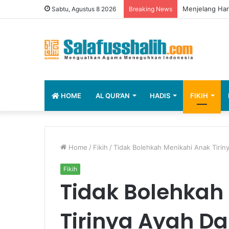
Menjelang Har
Sabtu, Agustus 8 2026
Breaking News
HOME
AL QUR’AN
HADIS
FIKIH
Home
/
Fikih
/
Tidak Bolehkah Menikahi Anak Tiri
Fikih
Tidak Bolehkah
Tirinya Ayah 