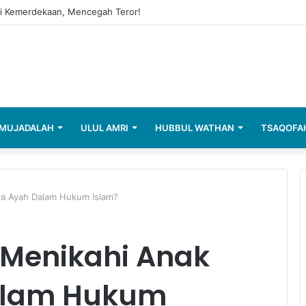
i Kemerdekaan, Mencegah Teror!
MUJADALAH
ULUL AMRI
HUBBUL WATHAN
TSAQOFA
nya Ayah Dalam Hukum Islam?
 Menikahi Anak
Dalam Hukum