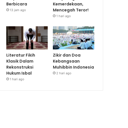
Berbicara
Kemerdekaan,
Mencegah Teror!
13 jam ago
1 hari ago
Literatur Fikih
Zikir dan Doa
Klasik Dalam
Kebangsaan
Rekonstruksi
Muhibbin Indonesia
Hukum Isbal
2 hari ago
1 hari ago