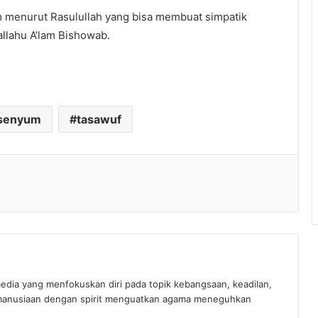
m menurut Rasulullah yang bisa membuat simpatik
lahu A’lam Bishowab.
senyum
tasawuf
edia yang menfokuskan diri pada topik kebangsaan, keadilan,
manusiaan dengan spirit menguatkan agama meneguhkan