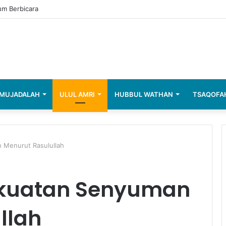
um Berbicara
MUJADALAH
ULUL AMRI
HUBBUL WATHAN
TSAQOFA
 Menurut Rasulullah
kuatan Senyuman
llah