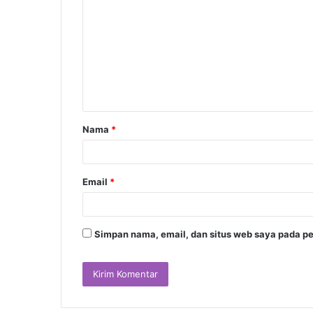
o
m
e
n
t
a
Nama
*
r
*
Email
*
Simpan nama, email, dan situs web saya pada pe