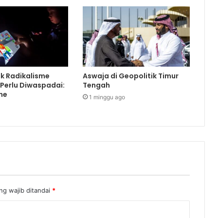
k Radikalisme
Aswaja di Geopolitik Timur
Perlu Diwaspadai:
Tengah
ne
1 minggu ago
ng wajib ditandai
*