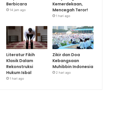
Berbicara
Kemerdekaan,
Mencegah Teror!
14 jam ago
1 hari ago
Literatur Fikih
Zikir dan Doa
Klasik Dalam
Kebangsaan
Rekonstruksi
Muhibbin Indonesia
Hukum Isbal
2 hari ago
1 hari ago