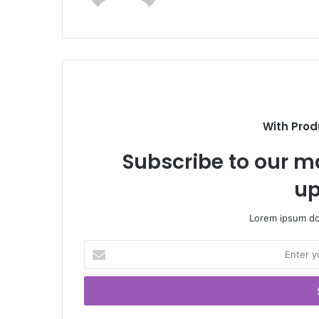
With Prod
Subscribe to our ma
up
Lorem ipsum dol
E
n
t
e
r