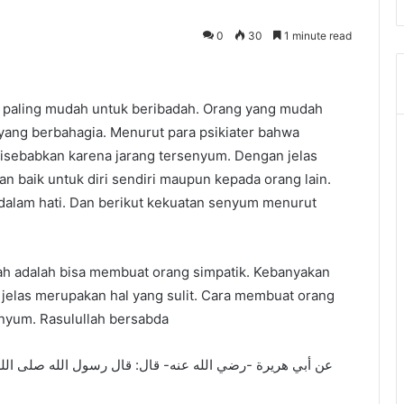
0
30
1 minute read
 paling mudah untuk beribadah. Orang yang mudah
yang berbahagia. Menurut para psikiater bahwa
isebabkan karena jarang tersenyum. Dengan jelas
baik untuk diri sendiri maupun kepada orang lain.
alam hati. Dan berikut kekuatan senyum menurut
ah adalah bisa membuat orang simpatik. Kebanyakan
jelas merupakan hal yang sulit. Cara membuat orang
nyum. Rasulullah bersabda
عن أبي هريرة -رضي الله عنه- قال: قال رسول الله صلى الله عليه وسلم : إِ