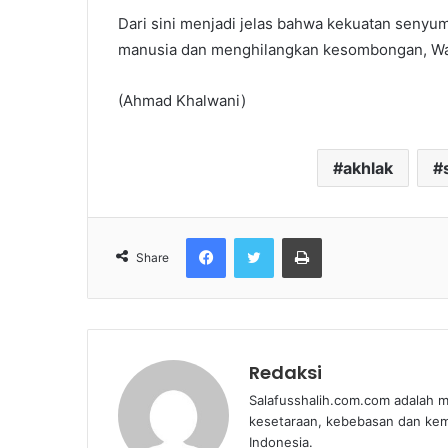
Dari sini menjadi jelas bahwa kekuatan senyu
manusia dan menghilangkan kesombongan, Wal
(Ahmad Khalwani)
akhlak
Facebook
Twitter
Print
Share
Redaksi
Salafusshalih.com.com adalah m
kesetaraan, kebebasan dan ke
Indonesia.