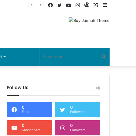
Facebook
Twitter
YouTube
Instagram
Log
Random
Sidebar
In
Article
Search
H
for
Follow Us
0
0
Fans
Followers
0
0
Subscribers
Followers