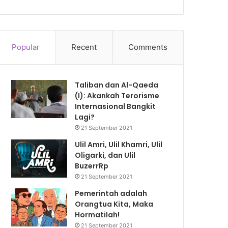
Popular
Recent
Comments
Taliban dan Al-Qaeda
(I): Akankah Terorisme
Internasional Bangkit
Lagi?
21 September 2021
Ulil Amri, Ulil Khamri, Ulil
Oligarki, dan Ulil
BuzerrRp
21 September 2021
Pemerintah adalah
Orangtua Kita, Maka
Hormatilah!
21 September 2021