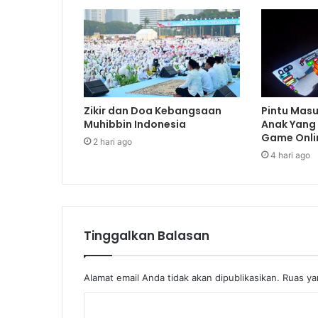
Zikir dan Doa Kebangsaan
Pintu Masu
Muhibbin Indonesia
Anak Yang 
Game Onli
2 hari ago
4 hari ago
Tinggalkan Balasan
Alamat email Anda tidak akan dipublikasikan.
Ruas ya
K