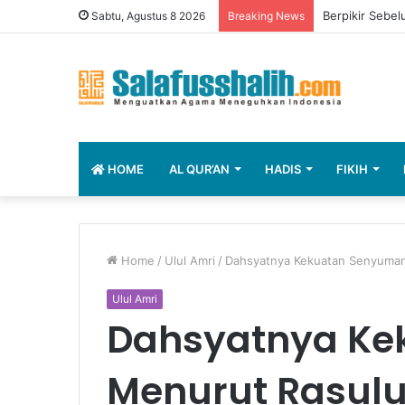
Berpikir Sebel
Sabtu, Agustus 8 2026
Breaking News
HOME
AL QUR’AN
HADIS
FIKIH
Home
/
Ulul Amri
/
Dahsyatnya Kekuatan Senyuman
Ulul Amri
Dahsyatnya Ke
Menurut Rasulu