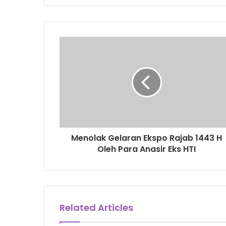
y
o
u
r
E
m
a
i
l
a
d
d
r
Menolak Gelaran Ekspo Rajab 1443 H
e
Oleh Para Anasir Eks HTI
s
s
Related Articles