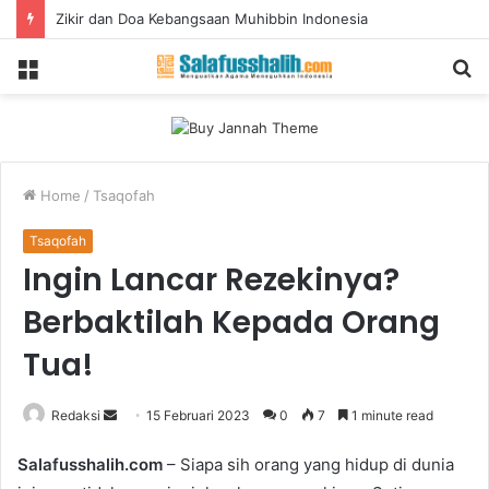
Zikir dan Doa Kebangsaan Muhibbin Indonesia
Menu
S
fo
Home
/
Tsaqofah
Tsaqofah
Ingin Lancar Rezekinya?
Berbaktilah Kepada Orang
Tua!
Redaksi
S
15 Februari 2023
0
7
1 minute read
e
Salafusshalih.com
– Siapa sih orang yang hidup di dunia
n