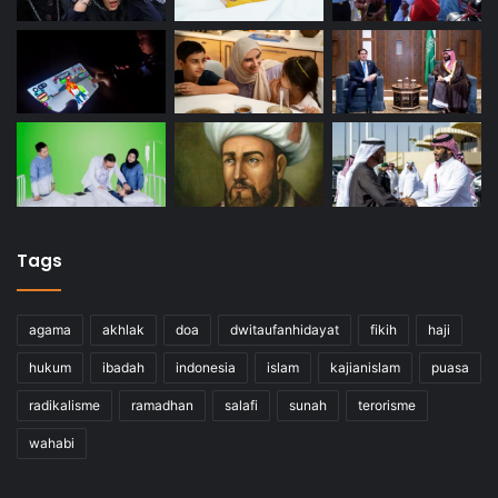
Tags
agama
akhlak
doa
dwitaufanhidayat
fikih
haji
hukum
ibadah
indonesia
islam
kajianislam
puasa
radikalisme
ramadhan
salafi
sunah
terorisme
wahabi