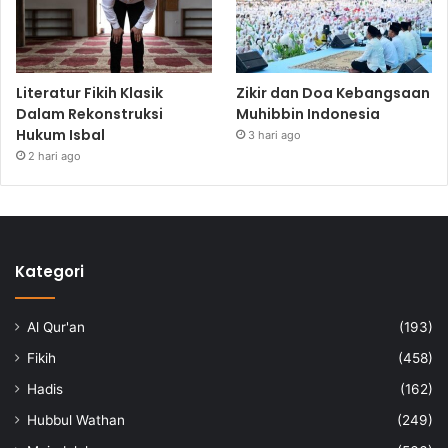
Literatur Fikih Klasik
Zikir dan Doa Kebangsaan
Dalam Rekonstruksi
Muhibbin Indonesia
Hukum Isbal
3 hari ago
2 hari ago
Kategori
Al Qur'an
(193)
Fikih
(458)
Hadis
(162)
Hubbul Wathan
(249)