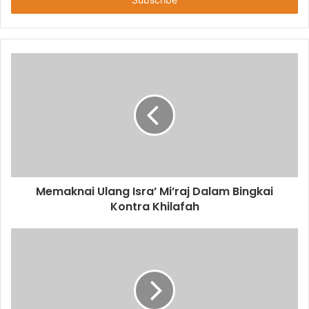
e
r
y
o
u
r
E
m
a
i
l
a
d
d
Memaknai Ulang Isra’ Mi’raj Dalam Bingkai
r
Kontra Khilafah
e
s
s