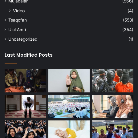
Mujadalah
(566)
Video
(4)
Tsaqofah
(558)
Ulul Amri
(354)
Uncategorized
(1)
Last Modified Posts