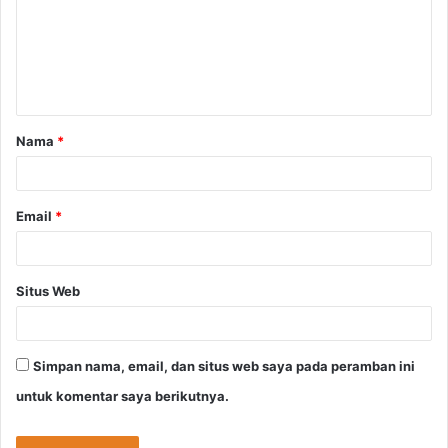
e
n
t
a
Nama
*
r
*
Email
*
Situs Web
Simpan nama, email, dan situs web saya pada peramban ini
untuk komentar saya berikutnya.