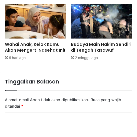
Wahai Anak, Kelak Kamu
Budaya Main Hakim Sendiri
Akan Mengerti Nasehat Ini!
di Tengah Tasawuf
6 hari ago
2 minggu ago
Tinggalkan Balasan
Alamat email Anda tidak akan dipublikasikan.
Ruas yang wajib
ditandai
*
K
o
m