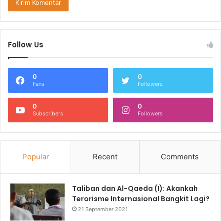
Follow Us
0
0
Fans
Followers
0
0
Subscribers
Followers
Popular
Recent
Comments
Taliban dan Al-Qaeda (I): Akankah
Terorisme Internasional Bangkit Lagi?
21 September 2021