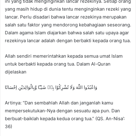
ini yang tidak menginginkan lancar rezekinya. Setiap orang
d
yang masih hidup di dunia tentu menginginkan rezeki yang
a
n
lancar. Perlu disadari bahwa lancar rezekinya merupakan
e
salah satu faktor yang mendorong kebahagiaan seseorang.
m
Dalam agama Islam diajarkan bahwa salah satu upaya agar
a
rezekinya lancar adalah dengan berbakti kepada orang tua.
i
l
Allah sendiri memerintahkan kepada semua umat Islam
untuk berbakti kepada orang tua. Dalam Al-Quran
dijelaskan
وَاعْبُدُوا اللّٰهَ وَلَا تُشْرِكُوْا بِهٖ شَيْـًٔا وَّبِالْوَالِدَيْنِ اِحْسَانًا
Artinya: “Dan sembahlah Allah dan janganlah kamu
mempersekutukan-Nya dengan sesuatu apa pun. Dan
berbuat-baiklah kepada kedua orang tua.” (QS. An-Nisa’:
36)