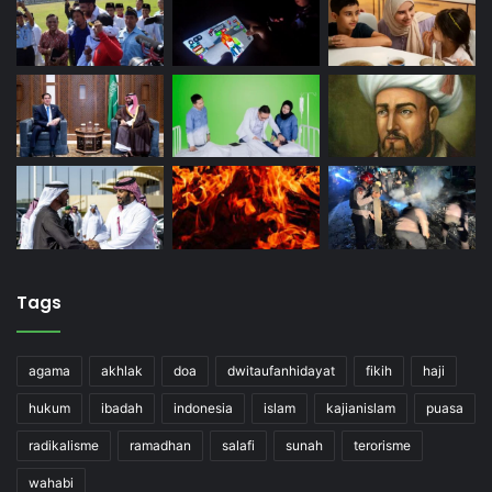
Tags
agama
akhlak
doa
dwitaufanhidayat
fikih
haji
hukum
ibadah
indonesia
islam
kajianislam
puasa
radikalisme
ramadhan
salafi
sunah
terorisme
wahabi