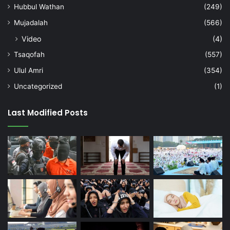
Hubbul Wathan
(249)
Mujadalah
(566)
Video
(4)
Tsaqofah
(557)
Ulul Amri
(354)
Uncategorized
(1)
Last Modified Posts