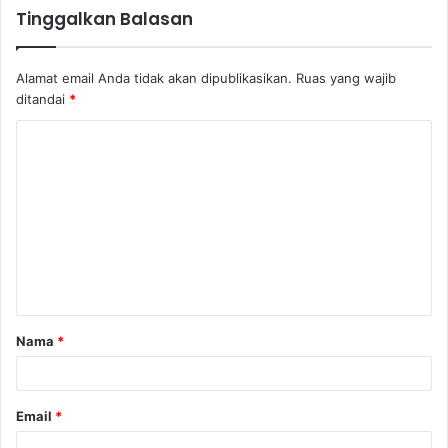
Tinggalkan Balasan
Alamat email Anda tidak akan dipublikasikan.
Ruas yang wajib
ditandai
*
K
o
m
e
n
t
a
Nama
*
r
*
Email
*