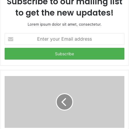
Subscribe to our mailing list
to get the new updates!
Lorem ipsum dolor sit amet, consectetur.
E
n
t
e
r
y
o
u
r
E
m
a
i
l
a
d