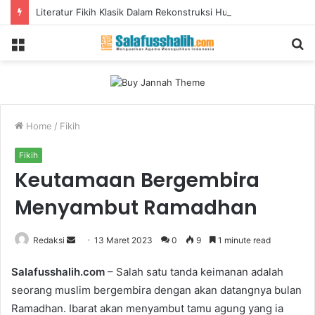
Literatur Fikih Klasik Dalam Rekonstruksi Hukum Isbal
Menu
S
fo
Home
/
Fikih
Fikih
Keutamaan Bergembira
Menyambut Ramadhan
Redaksi
S
13 Maret 2023
0
9
1 minute read
e
Salafusshalih.com
– Salah satu tanda keimanan adalah
n
seorang muslim bergembira dengan akan datangnya bulan
d
Ramadhan. Ibarat akan menyambut tamu agung yang ia
a