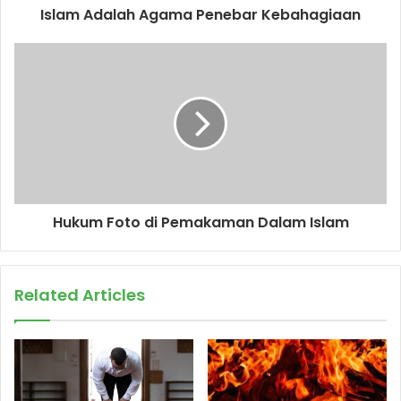
d
Islam Adalah Agama Penebar Kebahagiaan
r
e
s
s
Hukum Foto di Pemakaman Dalam Islam
Related Articles