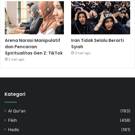
Arena Narasi Manipulatif
Iran Tidak Selalu Berarti
dan Pencarian
Syiah
Spiritualitas Gen Z: TikTok
3 hari ago
2 hari ago
Kategori
Al Qur'an
(193)
Fikih
(458)
Hadis
(161)